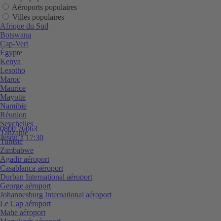
Aéroports populaires
Villes populaires
Afrique du Sud
Botswana
Cap-Vert
Égypte
Kenya
Lesotho
Maroc
Maurice
Mayotte
Namibie
Réunion
Seychelles
0800 76063
Tanzanie
Jusqu’à 17:30
Tunisie
Zimbabwe
Agadir aéroport
Casablanca aéroport
Durban International aéroport
George aéroport
Johannesburg International aéroport
Le Cap aéroport
Mahe aéroport