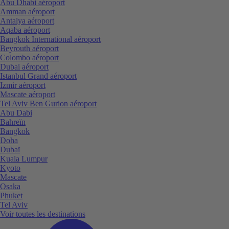
Abu Dhabi aéroport
Amman aéroport
Antalya aéroport
Aqaba aéroport
Bangkok International aéroport
Beyrouth aéroport
Colombo aéroport
Dubai aéroport
Istanbul Grand aéroport
Izmir aéroport
Mascate aéroport
Tel Aviv Ben Gurion aéroport
Abu Dabi
Bahreïn
Bangkok
Doha
Dubaï
Kuala Lumpur
Kyoto
Mascate
Osaka
Phuket
Tel Aviv
Voir toutes les destinations