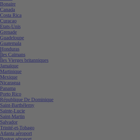
Bonaire
Canada
Costa Rica
Curaçao
Etats-Unis
Grenade
Guadeloupe
Guatemala
Honduras
Îles Caïmans
Îles Vierges britanniques
Jamaïque
Martinique
Mexique
Nicaragua
Panama
Porto Rico
République De Dominique
Saint-Barthélemy
Sainte-Lucie
Saint-Martin
Salvador
Trinité-et-Tobago
Atlanta aéroport
Boston aéroport