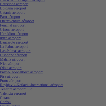
Barcelona aéroport
Bologna aéroport
Catania aéroport
Faro aéroport
Fuerteventura aéroport
Funchal aéroport
Girona aéroport
Heraklion aéroport
Ibiza aéroport
Lanzarote aéroport
La-Palma aéroport
Las-Palmas aéroport
Lisbonne aéroport
Malaga aéroport
Nice aéroport
Olbia aéroport
Palma-De-Mallorca aéroport
Pisa aéroport
Porto aéroport
Reykjavik-Keflavik-International aéroport
Tenerife aéroport Sud
Valencia aéroport
Catane
Corfou