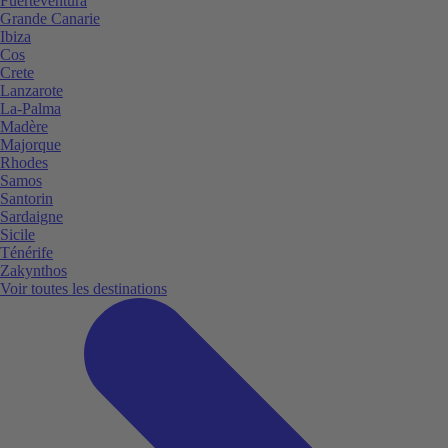
Fuerteventura
Grande Canarie
Ibiza
Cos
Crete
Lanzarote
La-Palma
Madère
Majorque
Rhodes
Samos
Santorin
Sardaigne
Sicile
Ténérife
Zakynthos
Voir toutes les destinations