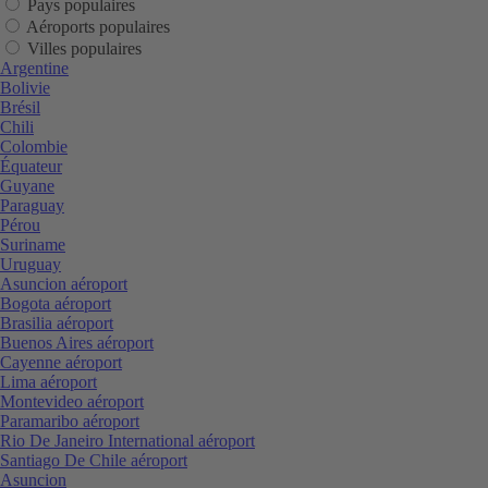
Pays populaires
Aéroports populaires
Villes populaires
Argentine
Bolivie
Brésil
Chili
Colombie
Équateur
Guyane
Paraguay
Pérou
Suriname
Uruguay
Asuncion aéroport
Bogota aéroport
Brasilia aéroport
Buenos Aires aéroport
Cayenne aéroport
Lima aéroport
Montevideo aéroport
Paramaribo aéroport
Rio De Janeiro International aéroport
Santiago De Chile aéroport
Asuncion