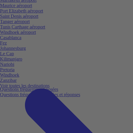
Marrakesh aéroport
Maurice aéroport
Port Elizabeth aéroport
Saint Denis aéroport
Tanger aéroport
Tunis Carthage aéroport
Windhoek aéroport
Casablanca
Fez
Johannesburg
Le Cap
Kilimanjaro
Nariobi
Pretoria
Windhoek
Zanzibar
Voir toutes les destinations
Questions fréquemment posées
Questions fréquemment posées et réponses