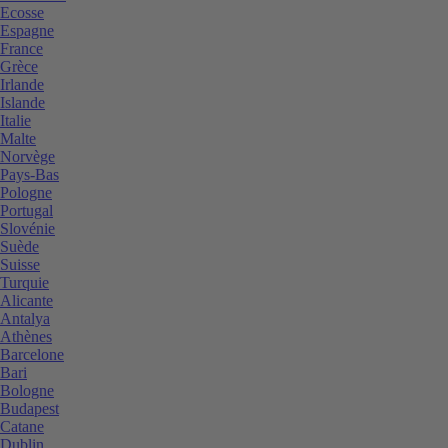
Ecosse
Espagne
France
Grèce
Irlande
Islande
Italie
Malte
Norvège
Pays-Bas
Pologne
Portugal
Slovénie
Suède
Suisse
Turquie
Alicante
Antalya
Athènes
Barcelone
Bari
Bologne
Budapest
Catane
Dublin