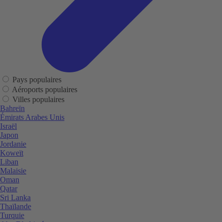
Pays populaires
Aéroports populaires
Villes populaires
Bahreïn
Émirats Arabes Unis
Israël
Japon
Jordanie
Koweït
Liban
Malaisie
Oman
Qatar
Sri Lanka
Thaïlande
Turquie