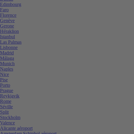
Edimbourg
Faro
Florence
Genève
Gerone
Héraklion
Istanbul
Las Palmas
Lisbonne
Madrid
Málaga
Munich
Naples
Nice
Pise
Porto
Prague
Reykjavik
Rome
Séville
Split
Stockholm
Valence
Alicante aéroport
Amsterdam Schiphol aéroport