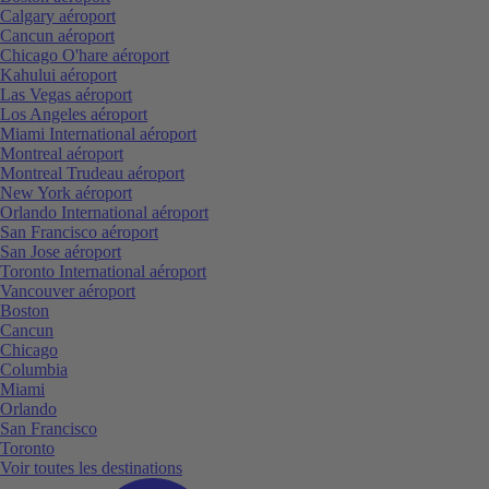
Calgary aéroport
Cancun aéroport
Chicago O'hare aéroport
Kahului aéroport
Las Vegas aéroport
Los Angeles aéroport
Miami International aéroport
Montreal aéroport
Montreal Trudeau aéroport
New York aéroport
Orlando International aéroport
San Francisco aéroport
San Jose aéroport
Toronto International aéroport
Vancouver aéroport
Boston
Cancun
Chicago
Columbia
Miami
Orlando
San Francisco
Toronto
Voir toutes les destinations