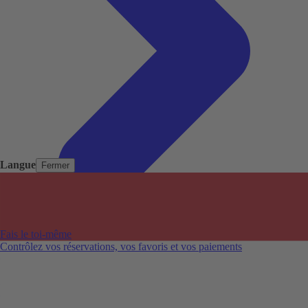
Langue
Fermer
Pays populaires
Aéroports populaires
Fais le toi-même
Villes populaires
Contrôlez vos réservations, vos favoris et vos paiements
Australie
Nouvelle-Zélande
Auckland aéroport
Adelaide aéroport
Alice Springs aéroport