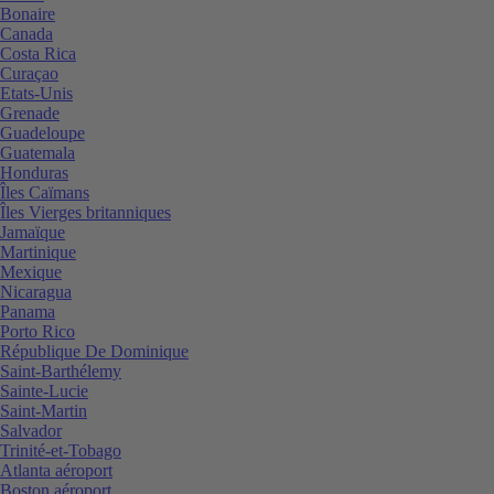
Bonaire
Canada
Costa Rica
Curaçao
Etats-Unis
Grenade
Guadeloupe
Guatemala
Honduras
Îles Caïmans
Îles Vierges britanniques
Jamaïque
Martinique
Mexique
Nicaragua
Panama
Porto Rico
République De Dominique
Saint-Barthélemy
Sainte-Lucie
Saint-Martin
Salvador
Trinité-et-Tobago
Atlanta aéroport
Boston aéroport