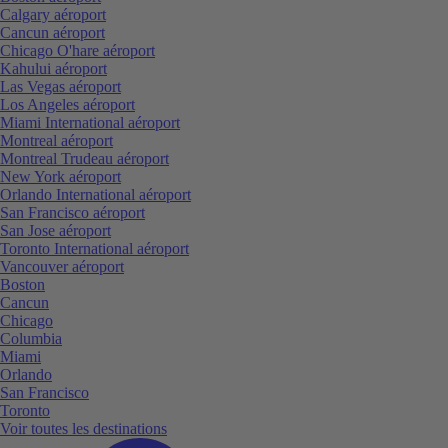
Calgary aéroport
Cancun aéroport
Chicago O'hare aéroport
Kahului aéroport
Las Vegas aéroport
Los Angeles aéroport
Miami International aéroport
Montreal aéroport
Montreal Trudeau aéroport
New York aéroport
Orlando International aéroport
San Francisco aéroport
San Jose aéroport
Toronto International aéroport
Vancouver aéroport
Boston
Cancun
Chicago
Columbia
Miami
Orlando
San Francisco
Toronto
Voir toutes les destinations