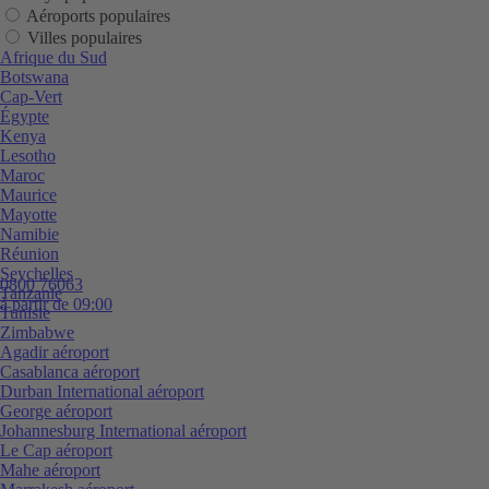
Aéroports populaires
Villes populaires
Afrique du Sud
Botswana
Cap-Vert
Égypte
Kenya
Lesotho
Maroc
Maurice
Mayotte
Namibie
Réunion
Seychelles
0800 76063
Tanzanie
à partir de 09:00
Tunisie
Zimbabwe
Agadir aéroport
Casablanca aéroport
Durban International aéroport
George aéroport
Johannesburg International aéroport
Le Cap aéroport
Mahe aéroport