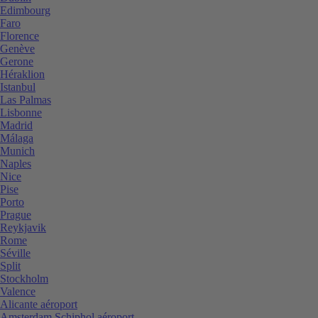
Edimbourg
Faro
Florence
Genève
Gerone
Héraklion
Istanbul
Las Palmas
Lisbonne
Madrid
Málaga
Munich
Naples
Nice
Pise
Porto
Prague
Reykjavik
Rome
Séville
Split
Stockholm
Valence
Alicante aéroport
Amsterdam Schiphol aéroport