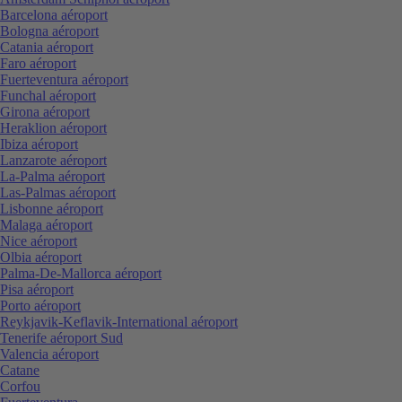
Barcelona aéroport
Bologna aéroport
Catania aéroport
Faro aéroport
Fuerteventura aéroport
Funchal aéroport
Girona aéroport
Heraklion aéroport
Ibiza aéroport
Lanzarote aéroport
La-Palma aéroport
Las-Palmas aéroport
Lisbonne aéroport
Malaga aéroport
Nice aéroport
Olbia aéroport
Palma-De-Mallorca aéroport
Pisa aéroport
Porto aéroport
Reykjavik-Keflavik-International aéroport
Tenerife aéroport Sud
Valencia aéroport
Catane
Corfou