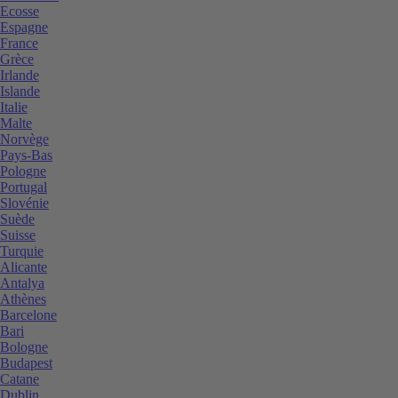
Ecosse
Espagne
France
Grèce
Irlande
Islande
Italie
Malte
Norvège
Pays-Bas
Pologne
Portugal
Slovénie
Suède
Suisse
Turquie
Alicante
Antalya
Athènes
Barcelone
Bari
Bologne
Budapest
Catane
Dublin