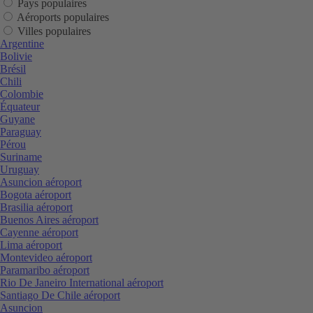
Pays populaires
Aéroports populaires
Villes populaires
Argentine
Bolivie
Brésil
Chili
Colombie
Équateur
Guyane
Paraguay
Pérou
Suriname
Uruguay
Asuncion aéroport
Bogota aéroport
Brasilia aéroport
Buenos Aires aéroport
Cayenne aéroport
Lima aéroport
Montevideo aéroport
Paramaribo aéroport
Rio De Janeiro International aéroport
Santiago De Chile aéroport
Asuncion