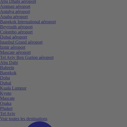
Abu Dhabi aéroport
Amman aéroport
Antalya aéroport
Aqaba aéroport
Bangkok International aéroport
Beyrouth aéroport
Colombo aéroport
Dubai aéroport
Istanbul Grand aéroport
Izmir aéroport
Mascate aéroport
Tel Aviv Ben Gurion aéroport
Abu Dabi
Bahreïn
Bangkok
Doha
Dubaï
Kuala Lumpur
Kyoto
Mascate
Osaka
Phuket
Tel Aviv
Voir toutes les destinations