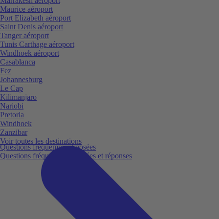
Marrakesh aéroport
Maurice aéroport
Port Elizabeth aéroport
Saint Denis aéroport
Tanger aéroport
Tunis Carthage aéroport
Windhoek aéroport
Casablanca
Fez
Johannesburg
Le Cap
Kilimanjaro
Nariobi
Pretoria
Windhoek
Zanzibar
Voir toutes les destinations
Questions fréquemment posées
Questions fréquemment posées et réponses