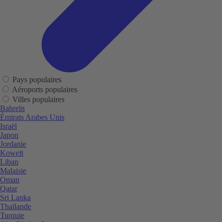
Pays populaires
Aéroports populaires
Villes populaires
Bahreïn
Émirats Arabes Unis
Israël
Japon
Jordanie
Koweït
Liban
Malaisie
Oman
Qatar
Sri Lanka
Thaïlande
Turquie