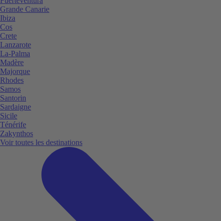
Fuerteventura
Grande Canarie
Ibiza
Cos
Crete
Lanzarote
La-Palma
Madère
Majorque
Rhodes
Samos
Santorin
Sardaigne
Sicile
Ténérife
Zakynthos
Voir toutes les destinations