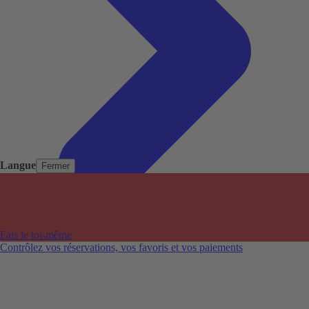
Langue
Fermer
Pays populaires
Aéroports populaires
Fais le toi-même
Villes populaires
Contrôlez vos réservations, vos favoris et vos paiements
Australie
Nouvelle-Zélande
Auckland aéroport
Adelaide aéroport
Alice Springs aéroport