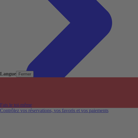
Langue
Fermer
Pays populaires
Aéroports populaires
Fais le toi-même
Villes populaires
Contrôlez vos réservations, vos favoris et vos paiements
Australie
Nouvelle-Zélande
Auckland aéroport
Adelaide aéroport
Alice Springs aéroport