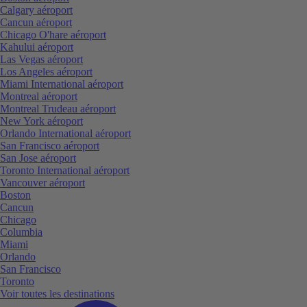
Calgary aéroport
Cancun aéroport
Chicago O'hare aéroport
Kahului aéroport
Las Vegas aéroport
Los Angeles aéroport
Miami International aéroport
Montreal aéroport
Montreal Trudeau aéroport
New York aéroport
Orlando International aéroport
San Francisco aéroport
San Jose aéroport
Toronto International aéroport
Vancouver aéroport
Boston
Cancun
Chicago
Columbia
Miami
Orlando
San Francisco
Toronto
Voir toutes les destinations