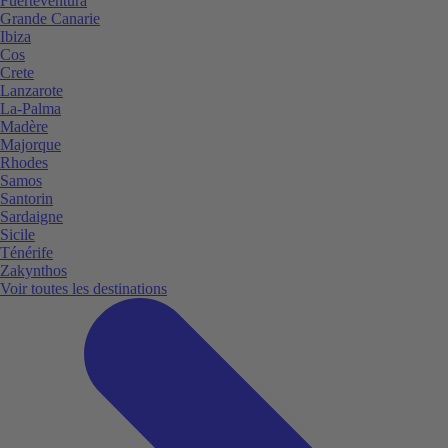
Fuerteventura
Grande Canarie
Ibiza
Cos
Crete
Lanzarote
La-Palma
Madère
Majorque
Rhodes
Samos
Santorin
Sardaigne
Sicile
Ténérife
Zakynthos
Voir toutes les destinations