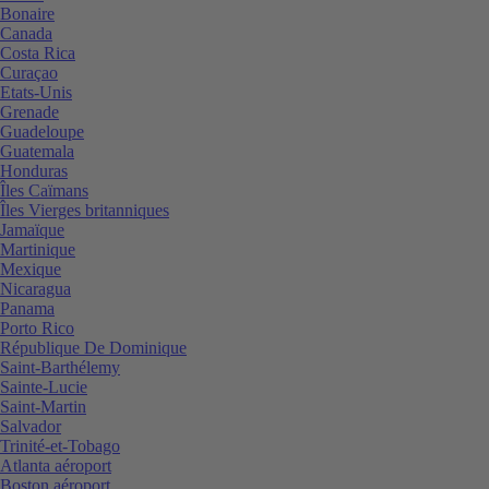
Bonaire
Canada
Costa Rica
Curaçao
Etats-Unis
Grenade
Guadeloupe
Guatemala
Honduras
Îles Caïmans
Îles Vierges britanniques
Jamaïque
Martinique
Mexique
Nicaragua
Panama
Porto Rico
République De Dominique
Saint-Barthélemy
Sainte-Lucie
Saint-Martin
Salvador
Trinité-et-Tobago
Atlanta aéroport
Boston aéroport