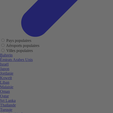
Pays populaires
Aéroports populaires
Villes populaires
Bahreïn
Émirats Arabes Unis
Israël
Japon
Jordanie
Koweït
Liban
Malaisie
Oman
Qatar
Sri Lanka
Thaïlande
Turquie