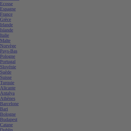
Ecosse
Espagne
France
Grèce
Irlande
Islande
Italie
Malte
Norvège
Pays-Bas
Pologne
Portugal
Slovénie
Suède
Suisse
Turquie
Alicante
Antalya
Athènes
Barcelone
Bari
Bologne
Budapest
Catane
Dublin