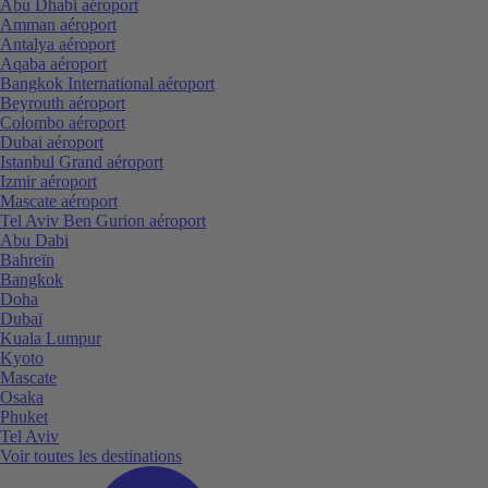
Abu Dhabi aéroport
Amman aéroport
Antalya aéroport
Aqaba aéroport
Bangkok International aéroport
Beyrouth aéroport
Colombo aéroport
Dubai aéroport
Istanbul Grand aéroport
Izmir aéroport
Mascate aéroport
Tel Aviv Ben Gurion aéroport
Abu Dabi
Bahreïn
Bangkok
Doha
Dubaï
Kuala Lumpur
Kyoto
Mascate
Osaka
Phuket
Tel Aviv
Voir toutes les destinations