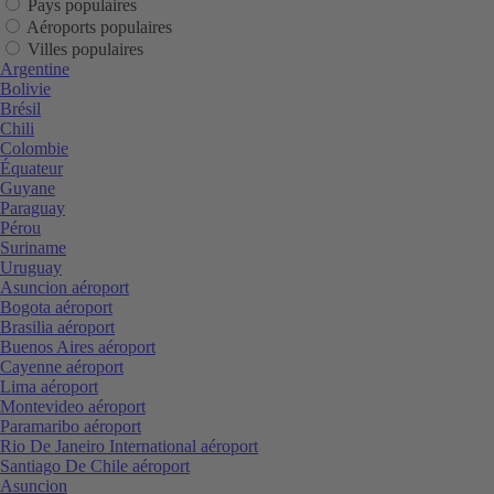
Pays populaires
Aéroports populaires
Villes populaires
Argentine
Bolivie
Brésil
Chili
Colombie
Équateur
Guyane
Paraguay
Pérou
Suriname
Uruguay
Asuncion aéroport
Bogota aéroport
Brasilia aéroport
Buenos Aires aéroport
Cayenne aéroport
Lima aéroport
Montevideo aéroport
Paramaribo aéroport
Rio De Janeiro International aéroport
Santiago De Chile aéroport
Asuncion