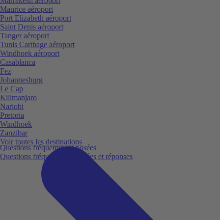
Marrakesh aéroport
Maurice aéroport
Port Elizabeth aéroport
Saint Denis aéroport
Tanger aéroport
Tunis Carthage aéroport
Windhoek aéroport
Casablanca
Fez
Johannesburg
Le Cap
Kilimanjaro
Nariobi
Pretoria
Windhoek
Zanzibar
Voir toutes les destinations
Questions fréquemment posées
Questions fréquemment posées et réponses