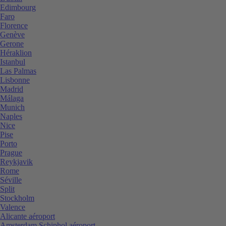
Edimbourg
Faro
Florence
Genève
Gerone
Héraklion
Istanbul
Las Palmas
Lisbonne
Madrid
Málaga
Munich
Naples
Nice
Pise
Porto
Prague
Reykjavik
Rome
Séville
Split
Stockholm
Valence
Alicante aéroport
Amsterdam Schiphol aéroport