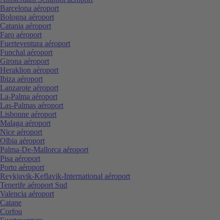
Barcelona aéroport
Bologna aéroport
Catania aéroport
Faro aéroport
Fuerteventura aéroport
Funchal aéroport
Girona aéroport
Heraklion aéroport
Ibiza aéroport
Lanzarote aéroport
La-Palma aéroport
Las-Palmas aéroport
Lisbonne aéroport
Malaga aéroport
Nice aéroport
Olbia aéroport
Palma-De-Mallorca aéroport
Pisa aéroport
Porto aéroport
Reykjavik-Keflavik-International aéroport
Tenerife aéroport Sud
Valencia aéroport
Catane
Corfou