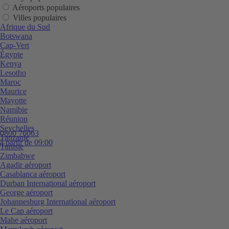
Aéroports populaires
Villes populaires
Afrique du Sud
Botswana
Cap-Vert
Égypte
Kenya
Lesotho
Maroc
Maurice
Mayotte
Namibie
Réunion
Seychelles
0800 76063
Tanzanie
à partir de 09:00
Tunisie
Zimbabwe
Agadir aéroport
Casablanca aéroport
Durban International aéroport
George aéroport
Johannesburg International aéroport
Le Cap aéroport
Mahe aéroport