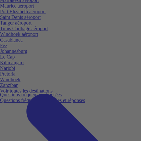
Marrakesh aéroport
Maurice aéroport
Port Elizabeth aéroport
Saint Denis aéroport
Tanger aéroport
Tunis Carthage aéroport
Windhoek aéroport
Casablanca
Fez
Johannesburg
Le Cap
Kilimanjaro
Nariobi
Pretoria
Windhoek
Zanzibar
Voir toutes les destinations
Questions fréquemment posées
Questions fréquemment posées et réponses