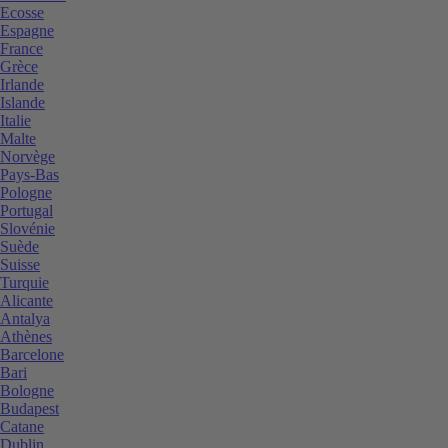
Ecosse
Espagne
France
Grèce
Irlande
Islande
Italie
Malte
Norvège
Pays-Bas
Pologne
Portugal
Slovénie
Suède
Suisse
Turquie
Alicante
Antalya
Athènes
Barcelone
Bari
Bologne
Budapest
Catane
Dublin