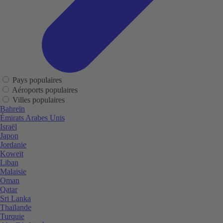
Pays populaires
Aéroports populaires
Villes populaires
Bahreïn
Émirats Arabes Unis
Israël
Japon
Jordanie
Koweït
Liban
Malaisie
Oman
Qatar
Sri Lanka
Thaïlande
Turquie