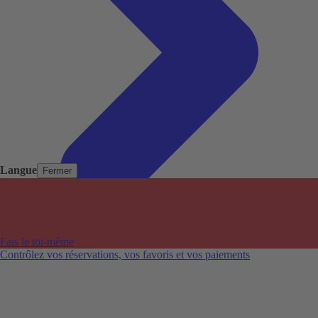
Langue
Fermer
Pays populaires
Aéroports populaires
Fais le toi-même
Villes populaires
Contrôlez vos réservations, vos favoris et vos paiements
Australie
Nouvelle-Zélande
Auckland aéroport
Adelaide aéroport
Alice Springs aéroport