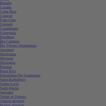
Bonaire
Canada
Costa Rica
Curaçao
Etats-Unis
Grenade
Guadeloupe
Guatemala
Honduras
Îles Caïmans
Îles Vierges britanniques
Jamaïque
Martinique
Mexique
Nicaragua
Panama
Porto Rico
République De Dominique
Saint-Barthélemy
Sainte-Lucie
Saint-Martin
Salvador
Trinité-et-Tobago
Atlanta aéroport
Boston aéroport