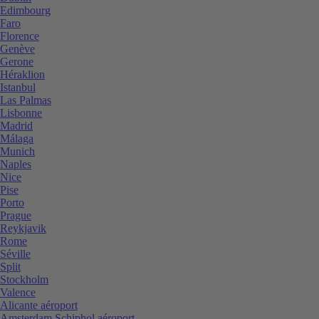
Edimbourg
Faro
Florence
Genève
Gerone
Héraklion
Istanbul
Las Palmas
Lisbonne
Madrid
Málaga
Munich
Naples
Nice
Pise
Porto
Prague
Reykjavik
Rome
Séville
Split
Stockholm
Valence
Alicante aéroport
Amsterdam Schiphol aéroport