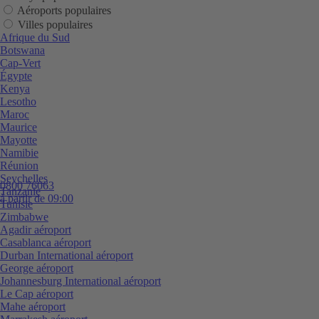
Aéroports populaires
Villes populaires
Afrique du Sud
Botswana
Cap-Vert
Égypte
Kenya
Lesotho
Maroc
Maurice
Mayotte
Namibie
Réunion
Seychelles
0800 76063
Tanzanie
à partir de 09:00
Tunisie
Zimbabwe
Agadir aéroport
Casablanca aéroport
Durban International aéroport
George aéroport
Johannesburg International aéroport
Le Cap aéroport
Mahe aéroport