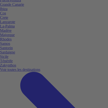
Fuerteventura
Grande Canarie
Ibiza
Cos
Crete
Lanzarote
La-Palma
Madère
Majorque
Rhodes
Samos
Santorin
Sardaigne
Sicile
Ténérife
Zakynthos
Voir toutes les destinations