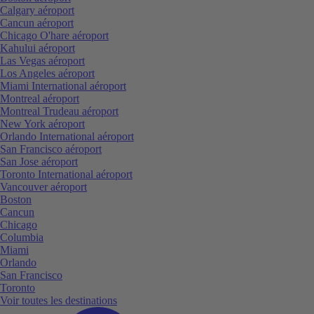
Calgary aéroport
Cancun aéroport
Chicago O'hare aéroport
Kahului aéroport
Las Vegas aéroport
Los Angeles aéroport
Miami International aéroport
Montreal aéroport
Montreal Trudeau aéroport
New York aéroport
Orlando International aéroport
San Francisco aéroport
San Jose aéroport
Toronto International aéroport
Vancouver aéroport
Boston
Cancun
Chicago
Columbia
Miami
Orlando
San Francisco
Toronto
Voir toutes les destinations