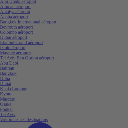
Abu Dhabi aéroport
Amman aéroport
Antalya aéroport
Aqaba aéroport
Bangkok International aéroport
Beyrouth aéroport
Colombo aéroport
Dubai aéroport
Istanbul Grand aéroport
Izmir aéroport
Mascate aéroport
Tel Aviv Ben Gurion aéroport
Abu Dabi
Bahreïn
Bangkok
Doha
Dubaï
Kuala Lumpur
Kyoto
Mascate
Osaka
Phuket
Tel Aviv
Voir toutes les destinations