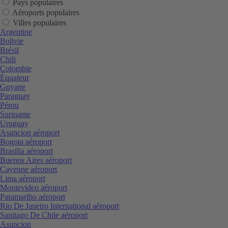
Pays populaires
Aéroports populaires
Villes populaires
Argentine
Bolivie
Brésil
Chili
Colombie
Équateur
Guyane
Paraguay
Pérou
Suriname
Uruguay
Asuncion aéroport
Bogota aéroport
Brasilia aéroport
Buenos Aires aéroport
Cayenne aéroport
Lima aéroport
Montevideo aéroport
Paramaribo aéroport
Rio De Janeiro International aéroport
Santiago De Chile aéroport
Asuncion