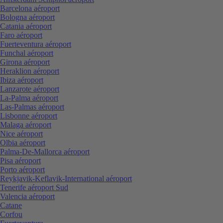
Barcelona aéroport
Bologna aéroport
Catania aéroport
Faro aéroport
Fuerteventura aéroport
Funchal aéroport
Girona aéroport
Heraklion aéroport
Ibiza aéroport
Lanzarote aéroport
La-Palma aéroport
Las-Palmas aéroport
Lisbonne aéroport
Malaga aéroport
Nice aéroport
Olbia aéroport
Palma-De-Mallorca aéroport
Pisa aéroport
Porto aéroport
Reykjavik-Keflavik-International aéroport
Tenerife aéroport Sud
Valencia aéroport
Catane
Corfou