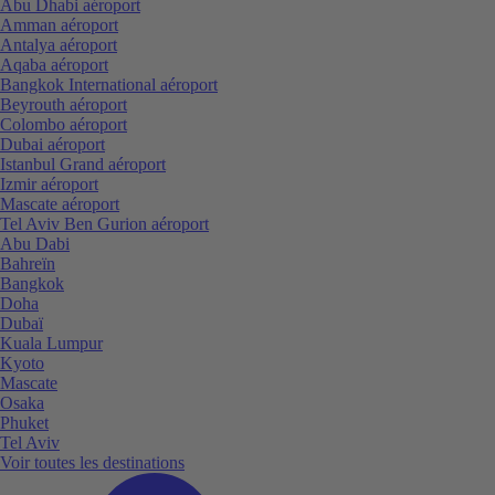
Abu Dhabi aéroport
Amman aéroport
Antalya aéroport
Aqaba aéroport
Bangkok International aéroport
Beyrouth aéroport
Colombo aéroport
Dubai aéroport
Istanbul Grand aéroport
Izmir aéroport
Mascate aéroport
Tel Aviv Ben Gurion aéroport
Abu Dabi
Bahreïn
Bangkok
Doha
Dubaï
Kuala Lumpur
Kyoto
Mascate
Osaka
Phuket
Tel Aviv
Voir toutes les destinations