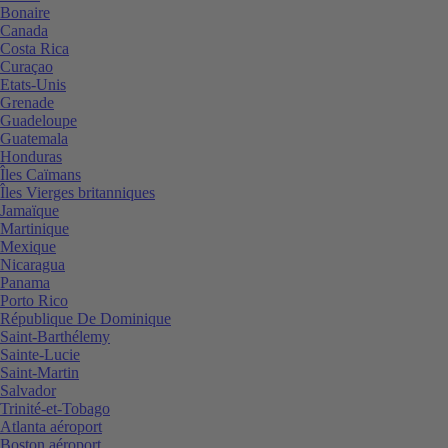
Bonaire
Canada
Costa Rica
Curaçao
Etats-Unis
Grenade
Guadeloupe
Guatemala
Honduras
Îles Caïmans
Îles Vierges britanniques
Jamaïque
Martinique
Mexique
Nicaragua
Panama
Porto Rico
République De Dominique
Saint-Barthélemy
Sainte-Lucie
Saint-Martin
Salvador
Trinité-et-Tobago
Atlanta aéroport
Boston aéroport