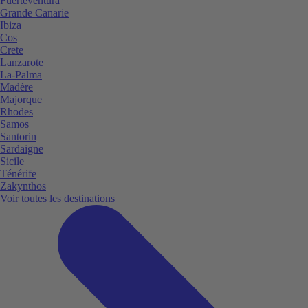
Fuerteventura
Grande Canarie
Ibiza
Cos
Crete
Lanzarote
La-Palma
Madère
Majorque
Rhodes
Samos
Santorin
Sardaigne
Sicile
Ténérife
Zakynthos
Voir toutes les destinations