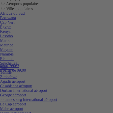
Aéroports populaires
Villes populaires
Afrique du Sud
Botswana
Cap-Vert
Égypte
Kenya
Lesotho
Maroc
Maurice
Mayotte
Namibie
Réunion
Seychelles
0800 76063
Tanzanie
à partir de 09:00
Tunisie
Zimbabwe
Agadir aéroport
Casablanca aéroport
Durban International aéroport
George aéroport
Johannesburg International aéroport
Le Cap aéroport
Mahe aéroport