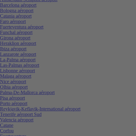
Barcelona aéroport
Bologna aéroport
Catania aéroport
Faro aéroport
Fuerteventura aéroport
Funchal aéroport
Girona aéroport
Heraklion aéroport
Ibiza aéroport
Lanzarote aéroport
La-Palma aéroport
Las-Palmas aéroport
Lisbonne aéroport
Malaga aéroport
Nice aéroport
Olbia aéroport
Palma-De-Mallorca aéroport
Pisa aéroport
Porto aéroport
Reykjavik-Keflavik-International aéroport
Tenerife aéroport Sud
Valencia aéroport
Catane
Corfou