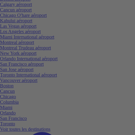
Calgary aéroport
Cancun aéroport
Chicago O'hare aéroport
Kahului aéroport
Las Vegas aéroport
Los Angeles aéroport
Miami International aéroport
Montreal aéroport
Montreal Trudeau aéroport
New York aéroport
Orlando International aéroport
San Francisco aéroport
San Jose aéroport
Toronto International aéroport
Vancouver aéroport
Boston
Cancun
Chicago
Columbia
Miami
Orlando
San Francisco
Toronto
Voir toutes les destinations