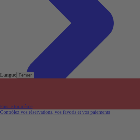
Langue
Fermer
Pays populaires
Aéroports populaires
Fais le toi-même
Villes populaires
Contrôlez vos réservations, vos favoris et vos paiements
Australie
Nouvelle-Zélande
Auckland aéroport
Adelaide aéroport
Alice Springs aéroport