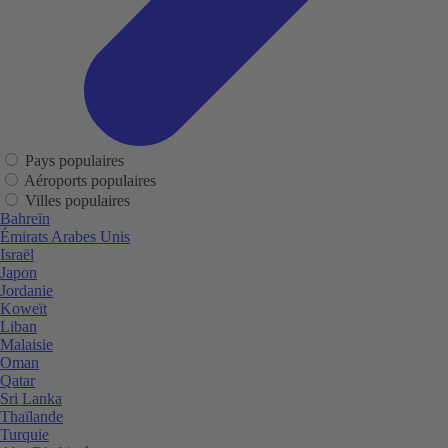
Pays populaires
Aéroports populaires
Villes populaires
Bahreïn
Émirats Arabes Unis
Israël
Japon
Jordanie
Koweït
Liban
Malaisie
Oman
Qatar
Sri Lanka
Thaïlande
Turquie