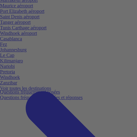
Marrakesh aéroport
Maurice aéroport
Port Elizabeth aéroport
Saint Denis aéroport
Tanger aéroport
Tunis Carthage aéroport
Windhoek aéroport
Casablanca
Fez
Johannesburg
Le Cap
Kilimanjaro
Nariobi
Pretoria
Windhoek
Zanzibar
Voir toutes les destinations
Questions fréquemment posées
Questions fréquemment posées et réponses