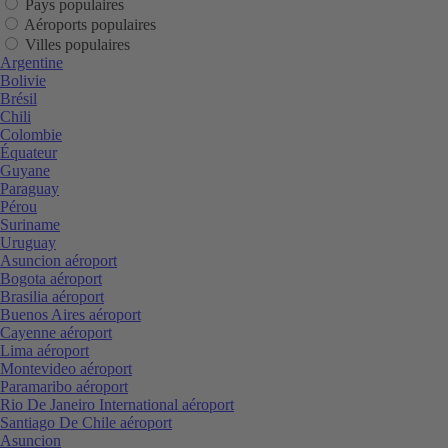
Pays populaires
Aéroports populaires
Villes populaires
Argentine
Bolivie
Brésil
Chili
Colombie
Équateur
Guyane
Paraguay
Pérou
Suriname
Uruguay
Asuncion aéroport
Bogota aéroport
Brasilia aéroport
Buenos Aires aéroport
Cayenne aéroport
Lima aéroport
Montevideo aéroport
Paramaribo aéroport
Rio De Janeiro International aéroport
Santiago De Chile aéroport
Asuncion