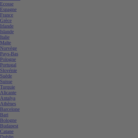
Ecosse
Espagne
France
Grèce
Irlande
Islande
Italie
Malte
Norvège
Pays-Bas
Pologne
Portugal
Slovénie
Suède
Suisse
Turquie
Alicante
Antalya
Athènes
Barcelone
Bari
Bologne
Budapest
Catane
Dublin