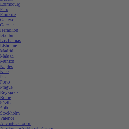
Edimbourg
Faro
Florence
Genève
Gerone
Héraklion
Istanbul
Las Palmas
Lisbonne
Madrid
Málaga
Munich
Naples
Nice
Pise
Porto
Prague
Reykjavik
Rome
Séville
Split
Stockholm
Valence
Alicante aéroport
Amsterdam Schiphol aéroport