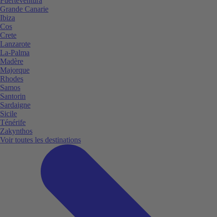
Fuerteventura
Grande Canarie
Ibiza
Cos
Crete
Lanzarote
La-Palma
Madère
Majorque
Rhodes
Samos
Santorin
Sardaigne
Sicile
Ténérife
Zakynthos
Voir toutes les destinations