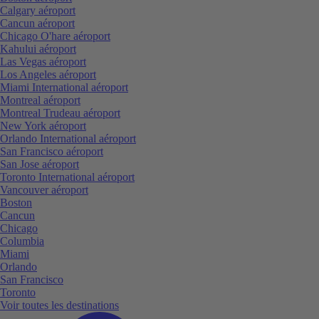
Calgary aéroport
Cancun aéroport
Chicago O'hare aéroport
Kahului aéroport
Las Vegas aéroport
Los Angeles aéroport
Miami International aéroport
Montreal aéroport
Montreal Trudeau aéroport
New York aéroport
Orlando International aéroport
San Francisco aéroport
San Jose aéroport
Toronto International aéroport
Vancouver aéroport
Boston
Cancun
Chicago
Columbia
Miami
Orlando
San Francisco
Toronto
Voir toutes les destinations