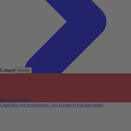
Langue
Fermer
Pays populaires
Aéroports populaires
Fais le toi-même
Villes populaires
Contrôlez vos réservations, vos favoris et vos paiements
Australie
Nouvelle-Zélande
Auckland aéroport
Adelaide aéroport
Alice Springs aéroport