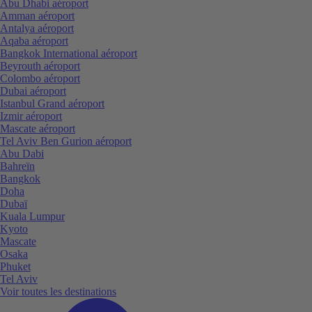
Abu Dhabi aéroport
Amman aéroport
Antalya aéroport
Aqaba aéroport
Bangkok International aéroport
Beyrouth aéroport
Colombo aéroport
Dubai aéroport
Istanbul Grand aéroport
Izmir aéroport
Mascate aéroport
Tel Aviv Ben Gurion aéroport
Abu Dabi
Bahreïn
Bangkok
Doha
Dubaï
Kuala Lumpur
Kyoto
Mascate
Osaka
Phuket
Tel Aviv
Voir toutes les destinations