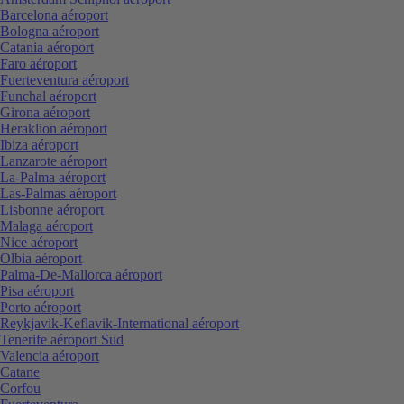
Barcelona aéroport
Bologna aéroport
Catania aéroport
Faro aéroport
Fuerteventura aéroport
Funchal aéroport
Girona aéroport
Heraklion aéroport
Ibiza aéroport
Lanzarote aéroport
La-Palma aéroport
Las-Palmas aéroport
Lisbonne aéroport
Malaga aéroport
Nice aéroport
Olbia aéroport
Palma-De-Mallorca aéroport
Pisa aéroport
Porto aéroport
Reykjavik-Keflavik-International aéroport
Tenerife aéroport Sud
Valencia aéroport
Catane
Corfou