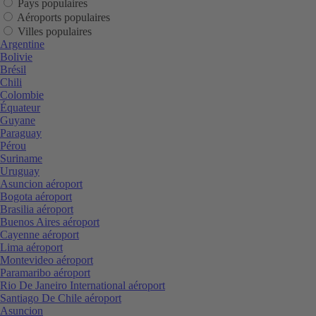
Pays populaires
Aéroports populaires
Villes populaires
Argentine
Bolivie
Brésil
Chili
Colombie
Équateur
Guyane
Paraguay
Pérou
Suriname
Uruguay
Asuncion aéroport
Bogota aéroport
Brasilia aéroport
Buenos Aires aéroport
Cayenne aéroport
Lima aéroport
Montevideo aéroport
Paramaribo aéroport
Rio De Janeiro International aéroport
Santiago De Chile aéroport
Asuncion