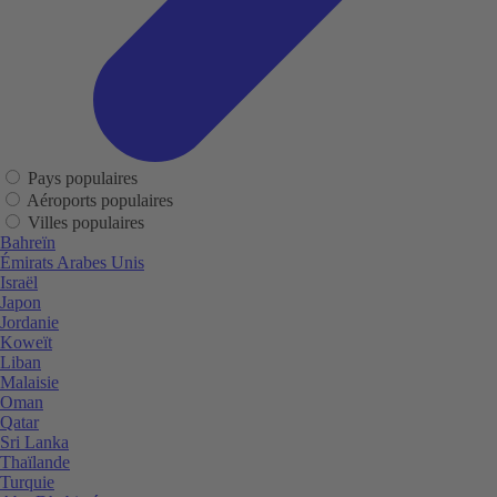
Pays populaires
Aéroports populaires
Villes populaires
Bahreïn
Émirats Arabes Unis
Israël
Japon
Jordanie
Koweït
Liban
Malaisie
Oman
Qatar
Sri Lanka
Thaïlande
Turquie