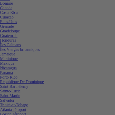
Bonaire
Canada
Costa Rica
Curaçao
Etats-Unis
Grenade
Guadeloupe
Guatemala
Honduras
Îles Caïmans
Îles Vierges britanniques
Jamaïque
Martinique
Mexique
Nicaragua
Panama
Porto Rico
République De Dominique
Saint-Barthélemy
Sainte-Lucie
Saint-Martin
Salvador
Trinité-et-Tobago
Atlanta aéroport
Boston aéroport