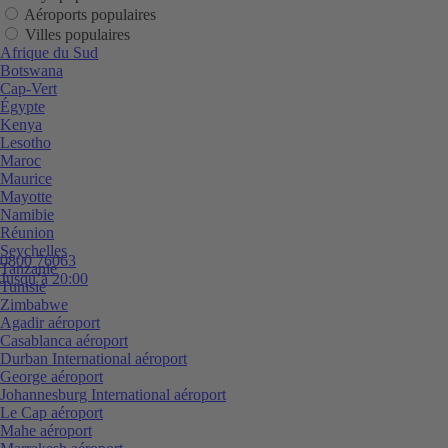
Aéroports populaires
Villes populaires
Afrique du Sud
Botswana
Cap-Vert
Égypte
Kenya
Lesotho
Maroc
Maurice
Mayotte
Namibie
Réunion
Seychelles
0800 76063
Tanzanie
Jusqu’à 20:00
Tunisie
Zimbabwe
Agadir aéroport
Casablanca aéroport
Durban International aéroport
George aéroport
Johannesburg International aéroport
Le Cap aéroport
Mahe aéroport