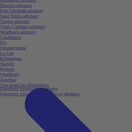
Marrakesh aéroport
Maurice aéroport
Port Elizabeth aéroport
Saint Denis aéroport
Tanger aéroport
Tunis Carthage aéroport
Windhoek aéroport
Casablanca
Fez
Johannesburg
Le Cap
Kilimanjaro
Nariobi
Pretoria
Windhoek
Zanzibar
Voir toutes les destinations
Questions fréquemment posées
Questions fréquemment posées et réponses