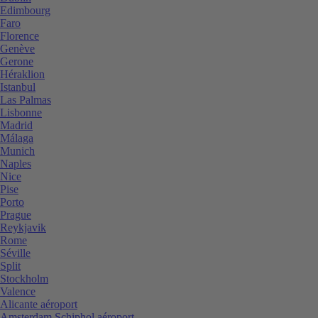
Edimbourg
Faro
Florence
Genève
Gerone
Héraklion
Istanbul
Las Palmas
Lisbonne
Madrid
Málaga
Munich
Naples
Nice
Pise
Porto
Prague
Reykjavik
Rome
Séville
Split
Stockholm
Valence
Alicante aéroport
Amsterdam Schiphol aéroport