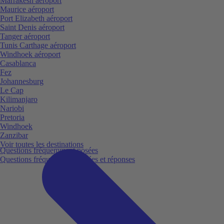
Marrakesh aéroport
Maurice aéroport
Port Elizabeth aéroport
Saint Denis aéroport
Tanger aéroport
Tunis Carthage aéroport
Windhoek aéroport
Casablanca
Fez
Johannesburg
Le Cap
Kilimanjaro
Nariobi
Pretoria
Windhoek
Zanzibar
Voir toutes les destinations
Questions fréquemment posées
Questions fréquemment posées et réponses