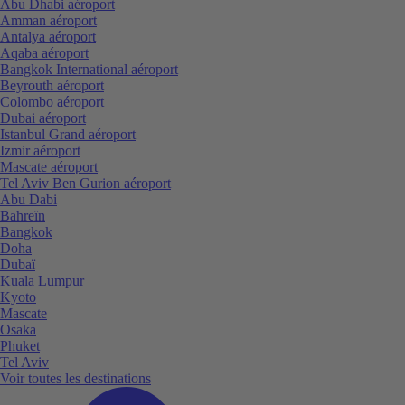
Abu Dhabi aéroport
Amman aéroport
Antalya aéroport
Aqaba aéroport
Bangkok International aéroport
Beyrouth aéroport
Colombo aéroport
Dubai aéroport
Istanbul Grand aéroport
Izmir aéroport
Mascate aéroport
Tel Aviv Ben Gurion aéroport
Abu Dabi
Bahreïn
Bangkok
Doha
Dubaï
Kuala Lumpur
Kyoto
Mascate
Osaka
Phuket
Tel Aviv
Voir toutes les destinations