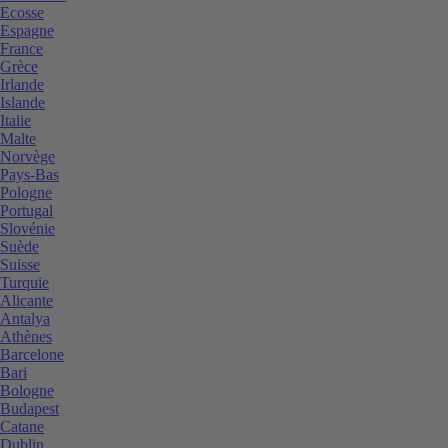
Ecosse
Espagne
France
Grèce
Irlande
Islande
Italie
Malte
Norvège
Pays-Bas
Pologne
Portugal
Slovénie
Suède
Suisse
Turquie
Alicante
Antalya
Athènes
Barcelone
Bari
Bologne
Budapest
Catane
Dublin