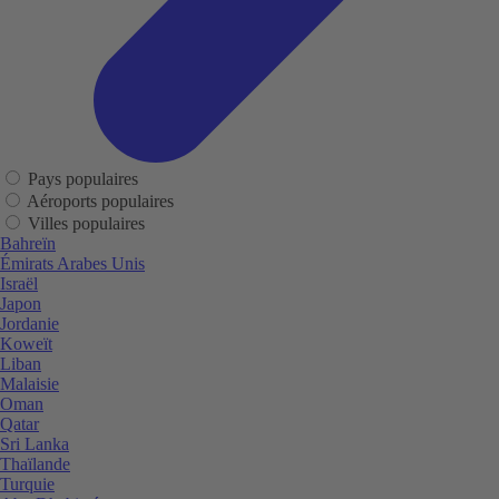
Pays populaires
Aéroports populaires
Villes populaires
Bahreïn
Émirats Arabes Unis
Israël
Japon
Jordanie
Koweït
Liban
Malaisie
Oman
Qatar
Sri Lanka
Thaïlande
Turquie