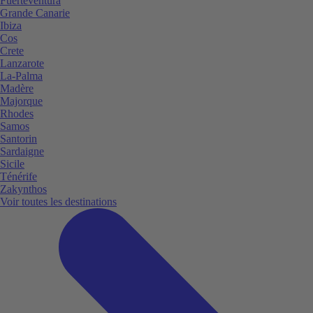
Fuerteventura
Grande Canarie
Ibiza
Cos
Crete
Lanzarote
La-Palma
Madère
Majorque
Rhodes
Samos
Santorin
Sardaigne
Sicile
Ténérife
Zakynthos
Voir toutes les destinations