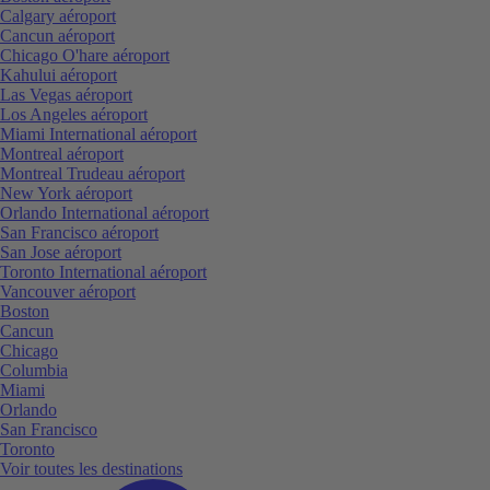
Calgary aéroport
Cancun aéroport
Chicago O'hare aéroport
Kahului aéroport
Las Vegas aéroport
Los Angeles aéroport
Miami International aéroport
Montreal aéroport
Montreal Trudeau aéroport
New York aéroport
Orlando International aéroport
San Francisco aéroport
San Jose aéroport
Toronto International aéroport
Vancouver aéroport
Boston
Cancun
Chicago
Columbia
Miami
Orlando
San Francisco
Toronto
Voir toutes les destinations