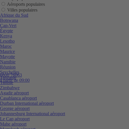
Aéroports populaires
Villes populaires
Afrique du Sud
Botswana
Cap-Vert
Égypte
Kenya
Lesotho
Maroc
Maurice
Mayotte
Namibie
Réunion
Seychelles
0800 76063
Tanzanie
à partir de 09:00
Tunisie
Zimbabwe
Agadir aéroport
Casablanca aéroport
Durban International aéroport
George aéroport
Johannesburg International aéroport
Le Cap aéroport
Mahe aéroport