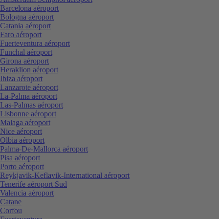
Barcelona aéroport
Bologna aéroport
Catania aéroport
Faro aéroport
Fuerteventura aéroport
Funchal aéroport
Girona aéroport
Heraklion aéroport
Ibiza aéroport
Lanzarote aéroport
La-Palma aéroport
Las-Palmas aéroport
Lisbonne aéroport
Malaga aéroport
Nice aéroport
Olbia aéroport
Palma-De-Mallorca aéroport
Pisa aéroport
Porto aéroport
Reykjavik-Keflavik-International aéroport
Tenerife aéroport Sud
Valencia aéroport
Catane
Corfou