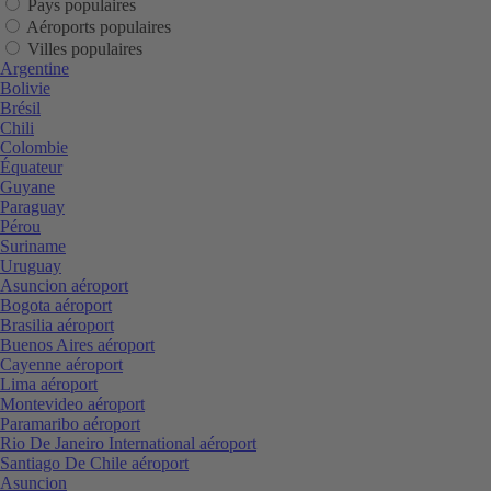
Pays populaires
Aéroports populaires
Villes populaires
Argentine
Bolivie
Brésil
Chili
Colombie
Équateur
Guyane
Paraguay
Pérou
Suriname
Uruguay
Asuncion aéroport
Bogota aéroport
Brasilia aéroport
Buenos Aires aéroport
Cayenne aéroport
Lima aéroport
Montevideo aéroport
Paramaribo aéroport
Rio De Janeiro International aéroport
Santiago De Chile aéroport
Asuncion