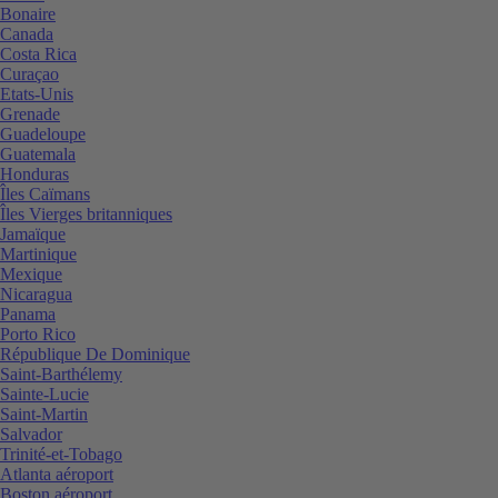
Bonaire
Canada
Costa Rica
Curaçao
Etats-Unis
Grenade
Guadeloupe
Guatemala
Honduras
Îles Caïmans
Îles Vierges britanniques
Jamaïque
Martinique
Mexique
Nicaragua
Panama
Porto Rico
République De Dominique
Saint-Barthélemy
Sainte-Lucie
Saint-Martin
Salvador
Trinité-et-Tobago
Atlanta aéroport
Boston aéroport