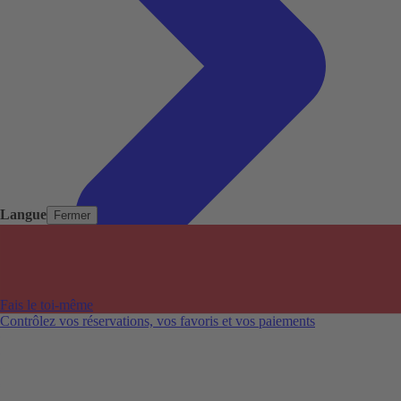
Langue
Fermer
Pays populaires
Aéroports populaires
Fais le toi-même
Villes populaires
Contrôlez vos réservations, vos favoris et vos paiements
Australie
Nouvelle-Zélande
Auckland aéroport
Adelaide aéroport
Alice Springs aéroport