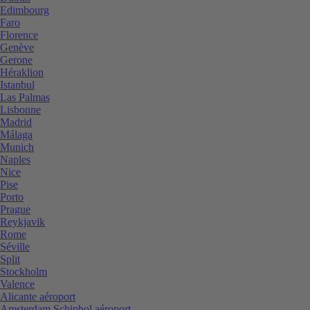
Edimbourg
Faro
Florence
Genève
Gerone
Héraklion
Istanbul
Las Palmas
Lisbonne
Madrid
Málaga
Munich
Naples
Nice
Pise
Porto
Prague
Reykjavik
Rome
Séville
Split
Stockholm
Valence
Alicante aéroport
Amsterdam Schiphol aéroport