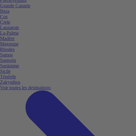
Fuerteventura
Grande Canarie
Ibiza
Cos
Crete
Lanzarote
La-Palma
Madère
Majorque
Rhodes
Samos
Santorin
Sardaigne
Sicile
Ténérife
Zakynthos
Voir toutes les destinations