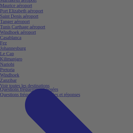
Marrakesh aéroport
Maurice aéroport
Port Elizabeth aéroport
Saint Denis aéroport
Tanger aéroport
Tunis Carthage aéroport
Windhoek aéroport
Casablanca
Fez
Johannesburg
Le Cap
Kilimanjaro
Nariobi
Pretoria
Windhoek
Zanzibar
Voir toutes les destinations
Questions fréquemment posées
Questions fréquemment posées et réponses