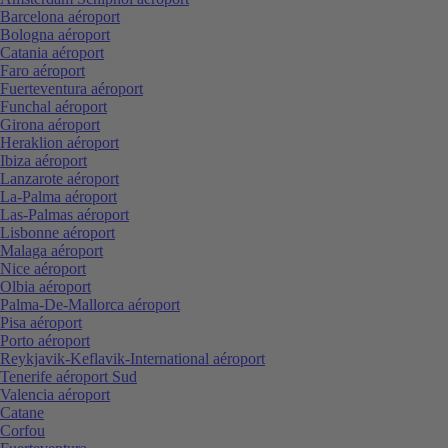
Barcelona aéroport
Bologna aéroport
Catania aéroport
Faro aéroport
Fuerteventura aéroport
Funchal aéroport
Girona aéroport
Heraklion aéroport
Ibiza aéroport
Lanzarote aéroport
La-Palma aéroport
Las-Palmas aéroport
Lisbonne aéroport
Malaga aéroport
Nice aéroport
Olbia aéroport
Palma-De-Mallorca aéroport
Pisa aéroport
Porto aéroport
Reykjavik-Keflavik-International aéroport
Tenerife aéroport Sud
Valencia aéroport
Catane
Corfou