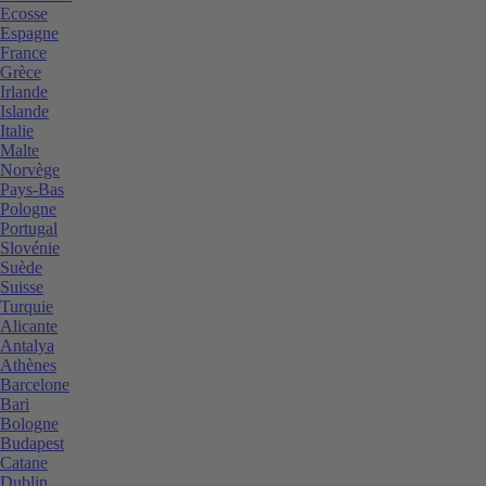
Ecosse
Espagne
France
Grèce
Irlande
Islande
Italie
Malte
Norvège
Pays-Bas
Pologne
Portugal
Slovénie
Suède
Suisse
Turquie
Alicante
Antalya
Athènes
Barcelone
Bari
Bologne
Budapest
Catane
Dublin