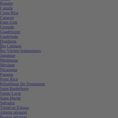
Bonaire
Canada
Costa Rica
Curaçao
Etats-Unis
Grenade
Guadeloupe
Guatemala
Honduras
Îles Caïmans
Îles Vierges britanniques
Jamaïque
Martinique
Mexique
Nicaragua
Panama
Porto Rico
République De Dominique
Saint-Barthélemy
Sainte-Lucie
Saint-Martin
Salvador
Trinité-et-Tobago
Atlanta aéroport
Boston aéroport