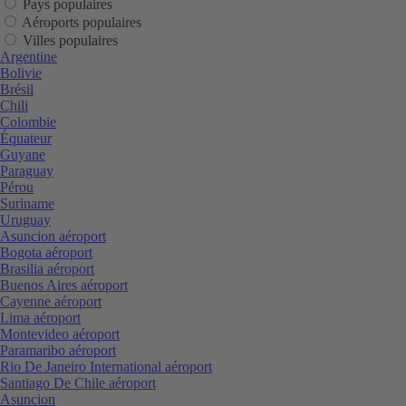
Pays populaires
Aéroports populaires
Villes populaires
Argentine
Bolivie
Brésil
Chili
Colombie
Équateur
Guyane
Paraguay
Pérou
Suriname
Uruguay
Asuncion aéroport
Bogota aéroport
Brasilia aéroport
Buenos Aires aéroport
Cayenne aéroport
Lima aéroport
Montevideo aéroport
Paramaribo aéroport
Rio De Janeiro International aéroport
Santiago De Chile aéroport
Asuncion