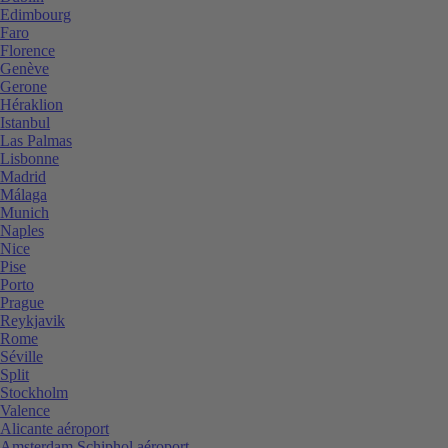
Edimbourg
Faro
Florence
Genève
Gerone
Héraklion
Istanbul
Las Palmas
Lisbonne
Madrid
Málaga
Munich
Naples
Nice
Pise
Porto
Prague
Reykjavik
Rome
Séville
Split
Stockholm
Valence
Alicante aéroport
Amsterdam Schiphol aéroport