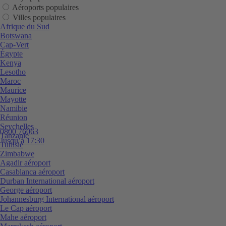
Aéroports populaires
Villes populaires
Afrique du Sud
Botswana
Cap-Vert
Égypte
Kenya
Lesotho
Maroc
Maurice
Mayotte
Namibie
Réunion
Seychelles
0800 76063
Tanzanie
Jusqu’à 17:30
Tunisie
Zimbabwe
Agadir aéroport
Casablanca aéroport
Durban International aéroport
George aéroport
Johannesburg International aéroport
Le Cap aéroport
Mahe aéroport