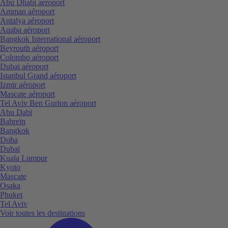
Abu Dhabi aéroport
Amman aéroport
Antalya aéroport
Aqaba aéroport
Bangkok International aéroport
Beyrouth aéroport
Colombo aéroport
Dubai aéroport
Istanbul Grand aéroport
Izmir aéroport
Mascate aéroport
Tel Aviv Ben Gurion aéroport
Abu Dabi
Bahreïn
Bangkok
Doha
Dubaï
Kuala Lumpur
Kyoto
Mascate
Osaka
Phuket
Tel Aviv
Voir toutes les destinations