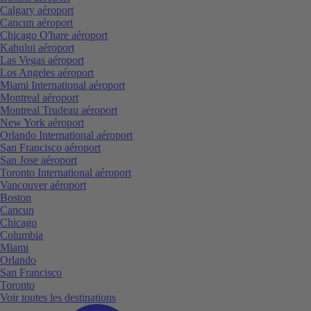
Calgary aéroport
Cancun aéroport
Chicago O'hare aéroport
Kahului aéroport
Las Vegas aéroport
Los Angeles aéroport
Miami International aéroport
Montreal aéroport
Montreal Trudeau aéroport
New York aéroport
Orlando International aéroport
San Francisco aéroport
San Jose aéroport
Toronto International aéroport
Vancouver aéroport
Boston
Cancun
Chicago
Columbia
Miami
Orlando
San Francisco
Toronto
Voir toutes les destinations