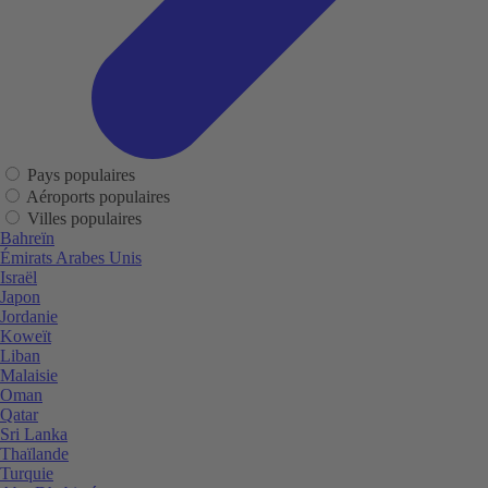
Pays populaires
Aéroports populaires
Villes populaires
Bahreïn
Émirats Arabes Unis
Israël
Japon
Jordanie
Koweït
Liban
Malaisie
Oman
Qatar
Sri Lanka
Thaïlande
Turquie