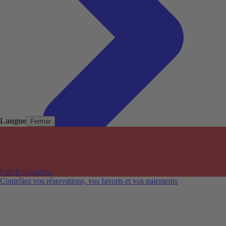
Langue
Fermer
Pays populaires
Aéroports populaires
Fais le toi-même
Villes populaires
Contrôlez vos réservations, vos favoris et vos paiements
Australie
Nouvelle-Zélande
Auckland aéroport
Adelaide aéroport
Alice Springs aéroport