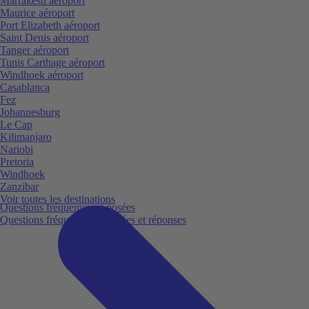
Marrakesh aéroport
Maurice aéroport
Port Elizabeth aéroport
Saint Denis aéroport
Tanger aéroport
Tunis Carthage aéroport
Windhoek aéroport
Casablanca
Fez
Johannesburg
Le Cap
Kilimanjaro
Nariobi
Pretoria
Windhoek
Zanzibar
Voir toutes les destinations
Questions fréquemment posées
Questions fréquemment posées et réponses