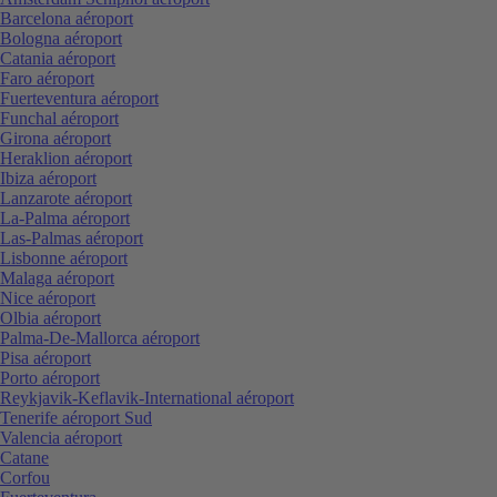
Barcelona aéroport
Bologna aéroport
Catania aéroport
Faro aéroport
Fuerteventura aéroport
Funchal aéroport
Girona aéroport
Heraklion aéroport
Ibiza aéroport
Lanzarote aéroport
La-Palma aéroport
Las-Palmas aéroport
Lisbonne aéroport
Malaga aéroport
Nice aéroport
Olbia aéroport
Palma-De-Mallorca aéroport
Pisa aéroport
Porto aéroport
Reykjavik-Keflavik-International aéroport
Tenerife aéroport Sud
Valencia aéroport
Catane
Corfou