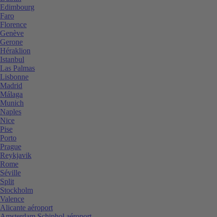
Edimbourg
Faro
Florence
Genève
Gerone
Héraklion
Istanbul
Las Palmas
Lisbonne
Madrid
Málaga
Munich
Naples
Nice
Pise
Porto
Prague
Reykjavik
Rome
Séville
Split
Stockholm
Valence
Alicante aéroport
Amsterdam Schiphol aéroport