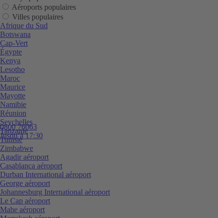
Aéroports populaires
Villes populaires
Afrique du Sud
Botswana
Cap-Vert
Égypte
Kenya
Lesotho
Maroc
Maurice
Mayotte
Namibie
Réunion
Seychelles
0800 76063
Tanzanie
Jusqu’à 17:30
Tunisie
Zimbabwe
Agadir aéroport
Casablanca aéroport
Durban International aéroport
George aéroport
Johannesburg International aéroport
Le Cap aéroport
Mahe aéroport