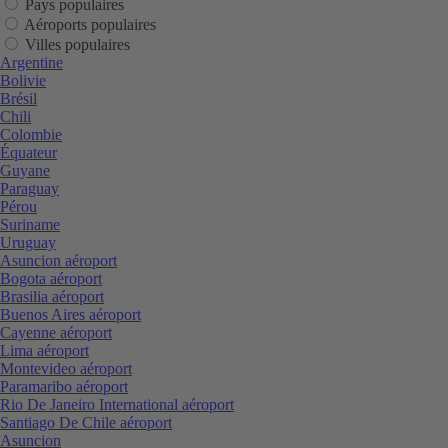
Pays populaires
Aéroports populaires
Villes populaires
Argentine
Bolivie
Brésil
Chili
Colombie
Équateur
Guyane
Paraguay
Pérou
Suriname
Uruguay
Asuncion aéroport
Bogota aéroport
Brasilia aéroport
Buenos Aires aéroport
Cayenne aéroport
Lima aéroport
Montevideo aéroport
Paramaribo aéroport
Rio De Janeiro International aéroport
Santiago De Chile aéroport
Asuncion