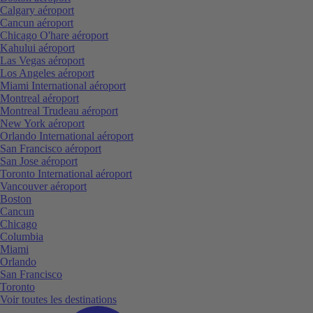
Calgary aéroport
Cancun aéroport
Chicago O'hare aéroport
Kahului aéroport
Las Vegas aéroport
Los Angeles aéroport
Miami International aéroport
Montreal aéroport
Montreal Trudeau aéroport
New York aéroport
Orlando International aéroport
San Francisco aéroport
San Jose aéroport
Toronto International aéroport
Vancouver aéroport
Boston
Cancun
Chicago
Columbia
Miami
Orlando
San Francisco
Toronto
Voir toutes les destinations