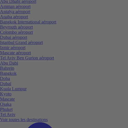
Abu Dhabi aéroport
Amman aéroport
Antalya aéroport
Aqaba aéroport
Bangkok International aéroport
Beyrouth aéroport
Colombo aéroport
Dubai aéroport
Istanbul Grand aéroport
Izmir aéroport
Mascate aéroport
Tel Aviv Ben Gurion aéroport
Abu Dabi
Bahreïn
Bangkok
Doha
Dubaï
Kuala Lumpur
Kyoto
Mascate
Osaka
Phuket
Tel Aviv
Voir toutes les destinations