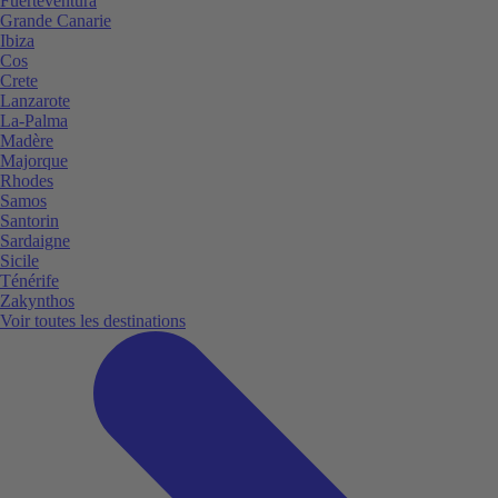
Fuerteventura
Grande Canarie
Ibiza
Cos
Crete
Lanzarote
La-Palma
Madère
Majorque
Rhodes
Samos
Santorin
Sardaigne
Sicile
Ténérife
Zakynthos
Voir toutes les destinations