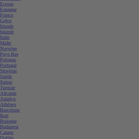
Ecosse
Espagne
France
Grèce
Irlande
Islande
Italie
Malte
Norvège
Pays-Bas
Pologne
Portugal
Slovénie
Suède
Suisse
Turquie
Alicante
Antalya
Athènes
Barcelone
Bari
Bologne
Budapest
Catane
Dublin