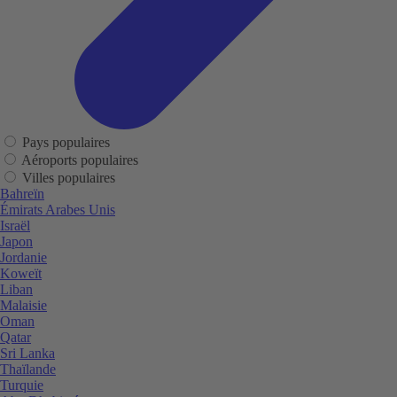
Pays populaires
Aéroports populaires
Villes populaires
Bahreïn
Émirats Arabes Unis
Israël
Japon
Jordanie
Koweït
Liban
Malaisie
Oman
Qatar
Sri Lanka
Thaïlande
Turquie