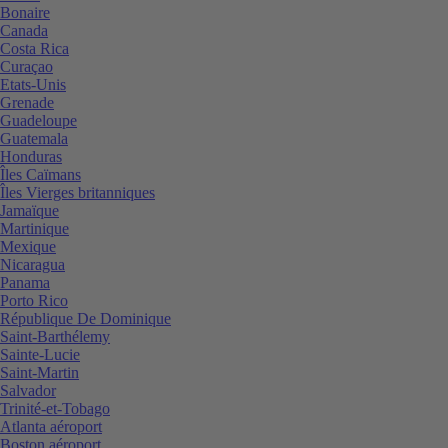
Bonaire
Canada
Costa Rica
Curaçao
Etats-Unis
Grenade
Guadeloupe
Guatemala
Honduras
Îles Caïmans
Îles Vierges britanniques
Jamaïque
Martinique
Mexique
Nicaragua
Panama
Porto Rico
République De Dominique
Saint-Barthélemy
Sainte-Lucie
Saint-Martin
Salvador
Trinité-et-Tobago
Atlanta aéroport
Boston aéroport