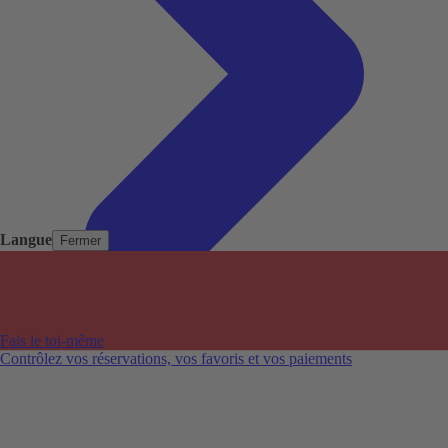
Langue
Fermer
Pays populaires
Aéroports populaires
Fais le toi-même
Villes populaires
Contrôlez vos réservations, vos favoris et vos paiements
Australie
Nouvelle-Zélande
Auckland aéroport
Adelaide aéroport
Alice Springs aéroport