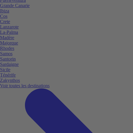
Fuerteventura
Grande Canarie
Ibiza
Cos
Crete
Lanzarote
La-Palma
Madère
Majorque
Rhodes
Samos
Santorin
Sardaigne
Sicile
Ténérife
Zakynthos
Voir toutes les destinations