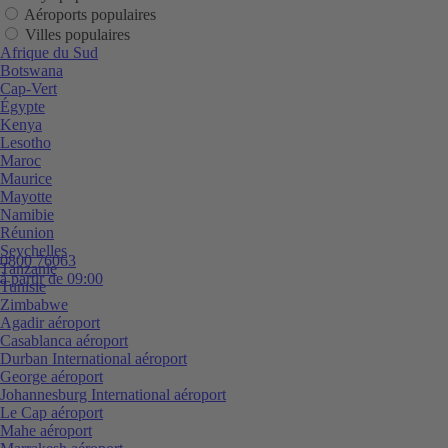
Aéroports populaires
Villes populaires
Afrique du Sud
Botswana
Cap-Vert
Égypte
Kenya
Lesotho
Maroc
Maurice
Mayotte
Namibie
Réunion
Seychelles
0800 76063
Tanzanie
à partir de 09:00
Tunisie
Zimbabwe
Agadir aéroport
Casablanca aéroport
Durban International aéroport
George aéroport
Johannesburg International aéroport
Le Cap aéroport
Mahe aéroport