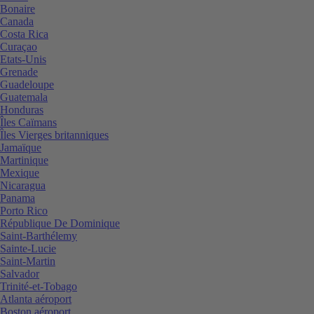
Bonaire
Canada
Costa Rica
Curaçao
Etats-Unis
Grenade
Guadeloupe
Guatemala
Honduras
Îles Caïmans
Îles Vierges britanniques
Jamaïque
Martinique
Mexique
Nicaragua
Panama
Porto Rico
République De Dominique
Saint-Barthélemy
Sainte-Lucie
Saint-Martin
Salvador
Trinité-et-Tobago
Atlanta aéroport
Boston aéroport