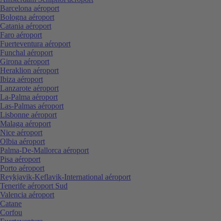
Barcelona aéroport
Bologna aéroport
Catania aéroport
Faro aéroport
Fuerteventura aéroport
Funchal aéroport
Girona aéroport
Heraklion aéroport
Ibiza aéroport
Lanzarote aéroport
La-Palma aéroport
Las-Palmas aéroport
Lisbonne aéroport
Malaga aéroport
Nice aéroport
Olbia aéroport
Palma-De-Mallorca aéroport
Pisa aéroport
Porto aéroport
Reykjavik-Keflavik-International aéroport
Tenerife aéroport Sud
Valencia aéroport
Catane
Corfou