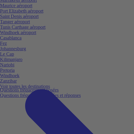
Marrakesh aéroport
Maurice aéroport
Port Elizabeth aéroport
Saint Denis aéroport
Tanger aéroport
Tunis Carthage aéroport
Windhoek aéroport
Casablanca
Fez
Johannesburg
Le Cap
Kilimanjaro
Nariobi
Pretoria
Windhoek
Zanzibar
Voir toutes les destinations
Questions fréquemment posées
Questions fréquemment posées et réponses