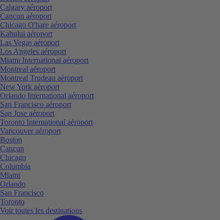
Calgary aéroport
Cancun aéroport
Chicago O'hare aéroport
Kahului aéroport
Las Vegas aéroport
Los Angeles aéroport
Miami International aéroport
Montreal aéroport
Montreal Trudeau aéroport
New York aéroport
Orlando International aéroport
San Francisco aéroport
San Jose aéroport
Toronto International aéroport
Vancouver aéroport
Boston
Cancun
Chicago
Columbia
Miami
Orlando
San Francisco
Toronto
Voir toutes les destinations