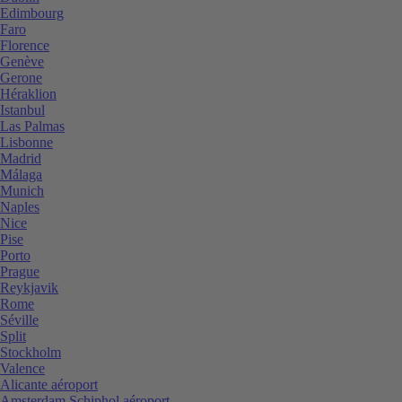
Edimbourg
Faro
Florence
Genève
Gerone
Héraklion
Istanbul
Las Palmas
Lisbonne
Madrid
Málaga
Munich
Naples
Nice
Pise
Porto
Prague
Reykjavik
Rome
Séville
Split
Stockholm
Valence
Alicante aéroport
Amsterdam Schiphol aéroport