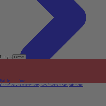
Langue
Fermer
Pays populaires
Aéroports populaires
Fais le toi-même
Villes populaires
Contrôlez vos réservations, vos favoris et vos paiements
Australie
Nouvelle-Zélande
Auckland aéroport
Adelaide aéroport
Alice Springs aéroport