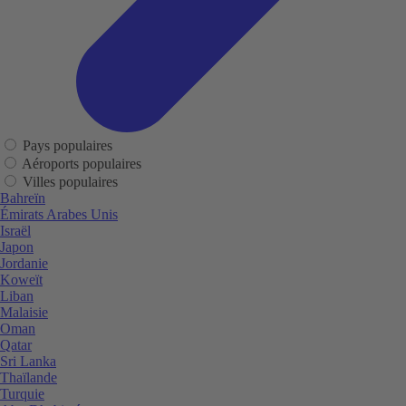
Pays populaires
Aéroports populaires
Villes populaires
Bahreïn
Émirats Arabes Unis
Israël
Japon
Jordanie
Koweït
Liban
Malaisie
Oman
Qatar
Sri Lanka
Thaïlande
Turquie