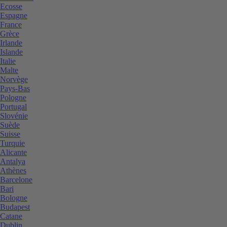
Ecosse
Espagne
France
Grèce
Irlande
Islande
Italie
Malte
Norvège
Pays-Bas
Pologne
Portugal
Slovénie
Suède
Suisse
Turquie
Alicante
Antalya
Athènes
Barcelone
Bari
Bologne
Budapest
Catane
Dublin