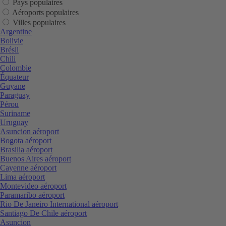
Pays populaires
Aéroports populaires
Villes populaires
Argentine
Bolivie
Brésil
Chili
Colombie
Équateur
Guyane
Paraguay
Pérou
Suriname
Uruguay
Asuncion aéroport
Bogota aéroport
Brasilia aéroport
Buenos Aires aéroport
Cayenne aéroport
Lima aéroport
Montevideo aéroport
Paramaribo aéroport
Rio De Janeiro International aéroport
Santiago De Chile aéroport
Asuncion