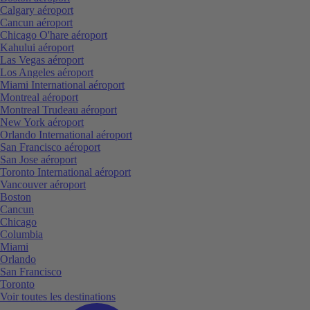
Calgary aéroport
Cancun aéroport
Chicago O'hare aéroport
Kahului aéroport
Las Vegas aéroport
Los Angeles aéroport
Miami International aéroport
Montreal aéroport
Montreal Trudeau aéroport
New York aéroport
Orlando International aéroport
San Francisco aéroport
San Jose aéroport
Toronto International aéroport
Vancouver aéroport
Boston
Cancun
Chicago
Columbia
Miami
Orlando
San Francisco
Toronto
Voir toutes les destinations