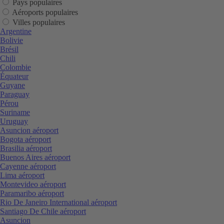
Pays populaires
Aéroports populaires
Villes populaires
Argentine
Bolivie
Brésil
Chili
Colombie
Équateur
Guyane
Paraguay
Pérou
Suriname
Uruguay
Asuncion aéroport
Bogota aéroport
Brasilia aéroport
Buenos Aires aéroport
Cayenne aéroport
Lima aéroport
Montevideo aéroport
Paramaribo aéroport
Rio De Janeiro International aéroport
Santiago De Chile aéroport
Asuncion