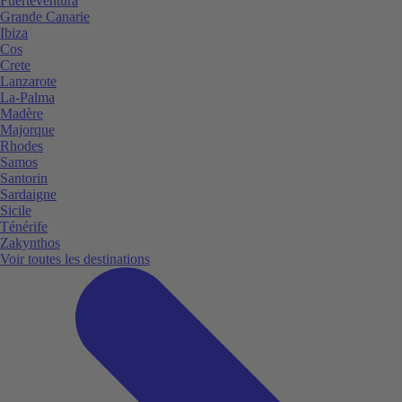
Fuerteventura
Grande Canarie
Ibiza
Cos
Crete
Lanzarote
La-Palma
Madère
Majorque
Rhodes
Samos
Santorin
Sardaigne
Sicile
Ténérife
Zakynthos
Voir toutes les destinations