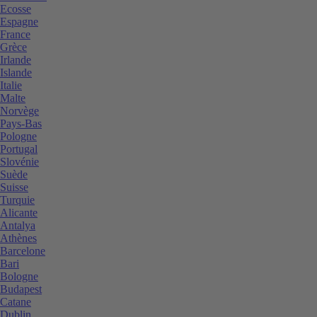
Ecosse
Espagne
France
Grèce
Irlande
Islande
Italie
Malte
Norvège
Pays-Bas
Pologne
Portugal
Slovénie
Suède
Suisse
Turquie
Alicante
Antalya
Athènes
Barcelone
Bari
Bologne
Budapest
Catane
Dublin