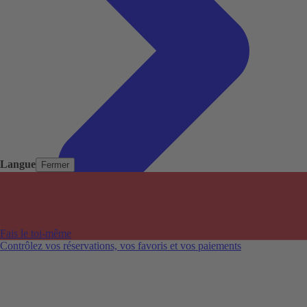
Langue
Fermer
Pays populaires
Aéroports populaires
Fais le toi-même
Villes populaires
Contrôlez vos réservations, vos favoris et vos paiements
Australie
Nouvelle-Zélande
Auckland aéroport
Adelaide aéroport
Alice Springs aéroport