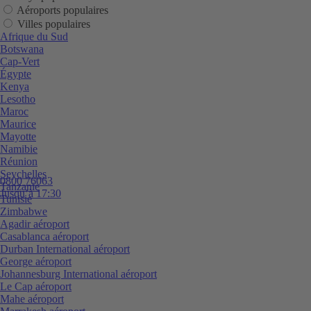
Aéroports populaires
Villes populaires
Afrique du Sud
Botswana
Cap-Vert
Égypte
Kenya
Lesotho
Maroc
Maurice
Mayotte
Namibie
Réunion
Seychelles
0800 76063
Tanzanie
Jusqu’à 17:30
Tunisie
Zimbabwe
Agadir aéroport
Casablanca aéroport
Durban International aéroport
George aéroport
Johannesburg International aéroport
Le Cap aéroport
Mahe aéroport