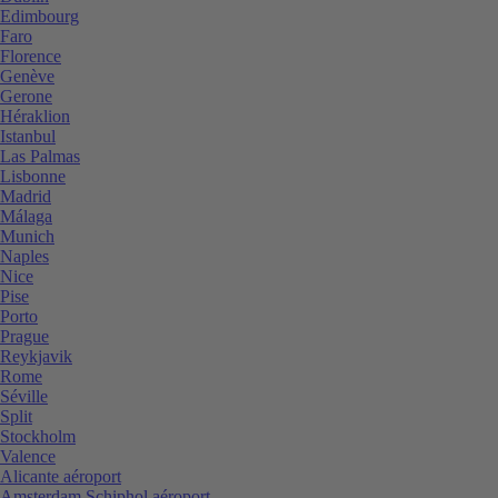
Edimbourg
Faro
Florence
Genève
Gerone
Héraklion
Istanbul
Las Palmas
Lisbonne
Madrid
Málaga
Munich
Naples
Nice
Pise
Porto
Prague
Reykjavik
Rome
Séville
Split
Stockholm
Valence
Alicante aéroport
Amsterdam Schiphol aéroport