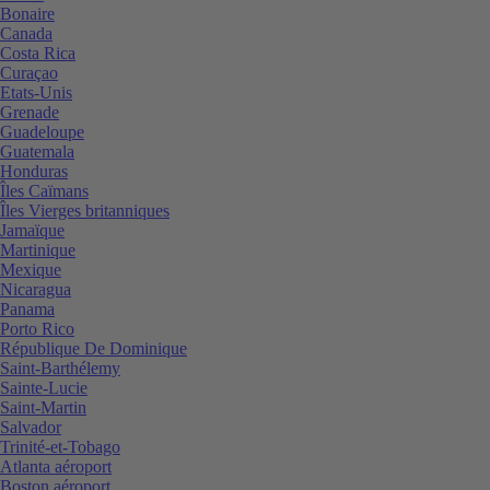
Bonaire
Canada
Costa Rica
Curaçao
Etats-Unis
Grenade
Guadeloupe
Guatemala
Honduras
Îles Caïmans
Îles Vierges britanniques
Jamaïque
Martinique
Mexique
Nicaragua
Panama
Porto Rico
République De Dominique
Saint-Barthélemy
Sainte-Lucie
Saint-Martin
Salvador
Trinité-et-Tobago
Atlanta aéroport
Boston aéroport