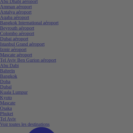
Abu Dhabi aéroport
Amman aéroport
Antalya aéroport
Aqaba aéroport
Bangkok International aéroport
Beyrouth aéroport
Colombo aéroport
Dubai aéroport
Istanbul Grand aéroport
Izmir aéroport
Mascate aéroport
Tel Aviv Ben Gurion aéroport
Abu Dabi
Bahreïn
Bangkok
Doha
Dubaï
Kuala Lumpur
Kyoto
Mascate
Osaka
Phuket
Tel Aviv
Voir toutes les destinations