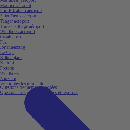
Marrakesh aéroport
Maurice aéroport
Port Elizabeth aéroport
Saint Denis aéroport
Tanger aéroport
Tunis Carthage aéroport
Windhoek aéroport
Casablanca
Fez
Johannesburg
Le Cap
Kilimanjaro
Nariobi
Pretoria
Windhoek
Zanzibar
Voir toutes les destinations
Questions fréquemment posées
Questions fréquemment posées et réponses