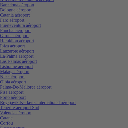
Barcelona aéroport
Bologna aéroport
Catania aéroport
Faro aéroport
Fuerteventura aéroport
Funchal aéroport
Girona aéroport
Heraklion aéroport
Ibiza aéroport
Lanzarote aéroport
La-Palma aéroport
Las-Palmas aéroport
Lisbonne aéroport
Malaga aéroport
Nice aéroport
Olbia aéroport
Palma-De-Mallorca aéroport
Pisa aéroport
Porto aéroport
Reykjavik-Keflavik-International aéroport
Tenerife aéroport Sud
Valencia aéroport
Catane
Corfou