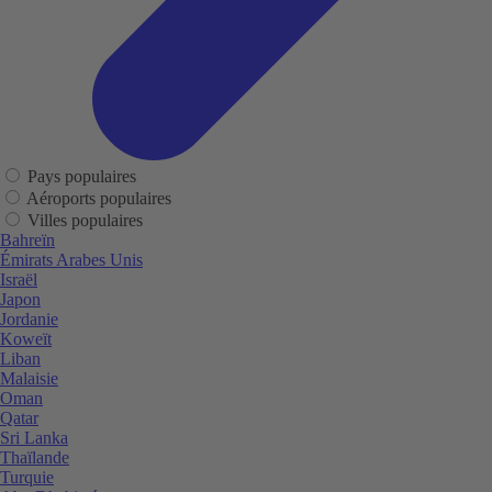
Pays populaires
Aéroports populaires
Villes populaires
Bahreïn
Émirats Arabes Unis
Israël
Japon
Jordanie
Koweït
Liban
Malaisie
Oman
Qatar
Sri Lanka
Thaïlande
Turquie