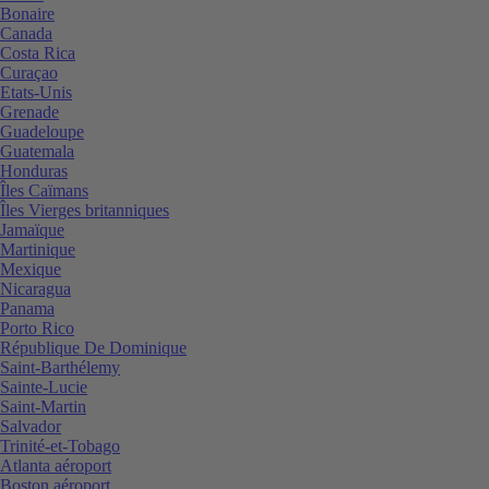
Bonaire
Canada
Costa Rica
Curaçao
Etats-Unis
Grenade
Guadeloupe
Guatemala
Honduras
Îles Caïmans
Îles Vierges britanniques
Jamaïque
Martinique
Mexique
Nicaragua
Panama
Porto Rico
République De Dominique
Saint-Barthélemy
Sainte-Lucie
Saint-Martin
Salvador
Trinité-et-Tobago
Atlanta aéroport
Boston aéroport