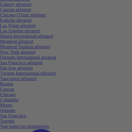
Calgary aéroport
Cancun aéroport
Chicago O'hare aéroport
Kahului aéroport
Las Vegas aéroport
Los Angeles aéroport
Miami International aéroport
Montreal aéroport
Montreal Trudeau aéroport
New York aéroport
Orlando International aéroport
San Francisco aéroport
San Jose aéroport
Toronto International aéroport
Vancouver aéroport
Boston
Cancun
Chicago
Columbia
Miami
Orlando
San Francisco
Toronto
Voir toutes les destinations