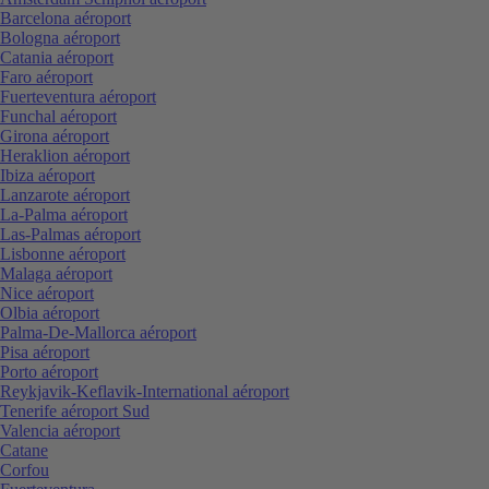
Barcelona aéroport
Bologna aéroport
Catania aéroport
Faro aéroport
Fuerteventura aéroport
Funchal aéroport
Girona aéroport
Heraklion aéroport
Ibiza aéroport
Lanzarote aéroport
La-Palma aéroport
Las-Palmas aéroport
Lisbonne aéroport
Malaga aéroport
Nice aéroport
Olbia aéroport
Palma-De-Mallorca aéroport
Pisa aéroport
Porto aéroport
Reykjavik-Keflavik-International aéroport
Tenerife aéroport Sud
Valencia aéroport
Catane
Corfou