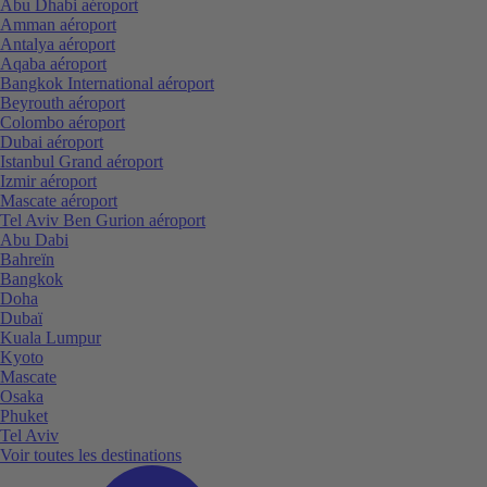
Abu Dhabi aéroport
Amman aéroport
Antalya aéroport
Aqaba aéroport
Bangkok International aéroport
Beyrouth aéroport
Colombo aéroport
Dubai aéroport
Istanbul Grand aéroport
Izmir aéroport
Mascate aéroport
Tel Aviv Ben Gurion aéroport
Abu Dabi
Bahreïn
Bangkok
Doha
Dubaï
Kuala Lumpur
Kyoto
Mascate
Osaka
Phuket
Tel Aviv
Voir toutes les destinations