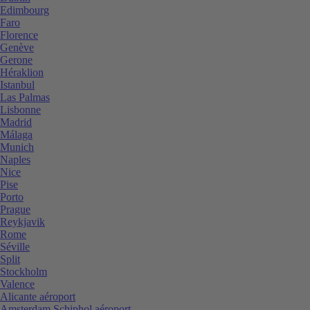
Edimbourg
Faro
Florence
Genève
Gerone
Héraklion
Istanbul
Las Palmas
Lisbonne
Madrid
Málaga
Munich
Naples
Nice
Pise
Porto
Prague
Reykjavik
Rome
Séville
Split
Stockholm
Valence
Alicante aéroport
Amsterdam Schiphol aéroport