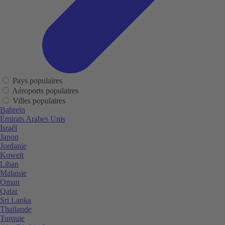
Pays populaires
Aéroports populaires
Villes populaires
Bahreïn
Émirats Arabes Unis
Israël
Japon
Jordanie
Koweït
Liban
Malaisie
Oman
Qatar
Sri Lanka
Thaïlande
Turquie