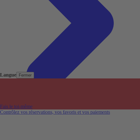
Langue
Fermer
Pays populaires
Aéroports populaires
Fais le toi-même
Villes populaires
Contrôlez vos réservations, vos favoris et vos paiements
Australie
Nouvelle-Zélande
Auckland aéroport
Adelaide aéroport
Alice Springs aéroport