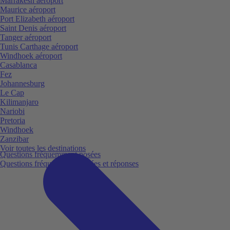
Marrakesh aéroport
Maurice aéroport
Port Elizabeth aéroport
Saint Denis aéroport
Tanger aéroport
Tunis Carthage aéroport
Windhoek aéroport
Casablanca
Fez
Johannesburg
Le Cap
Kilimanjaro
Nariobi
Pretoria
Windhoek
Zanzibar
Voir toutes les destinations
Questions fréquemment posées
Questions fréquemment posées et réponses