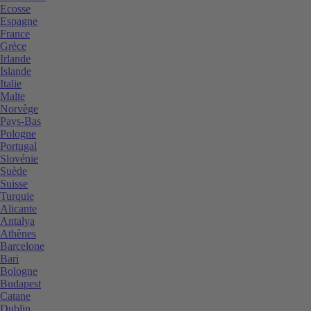
Ecosse
Espagne
France
Grèce
Irlande
Islande
Italie
Malte
Norvège
Pays-Bas
Pologne
Portugal
Slovénie
Suède
Suisse
Turquie
Alicante
Antalya
Athènes
Barcelone
Bari
Bologne
Budapest
Catane
Dublin