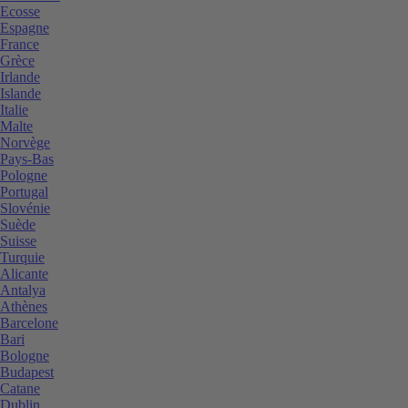
Ecosse
Espagne
France
Grèce
Irlande
Islande
Italie
Malte
Norvège
Pays-Bas
Pologne
Portugal
Slovénie
Suède
Suisse
Turquie
Alicante
Antalya
Athènes
Barcelone
Bari
Bologne
Budapest
Catane
Dublin