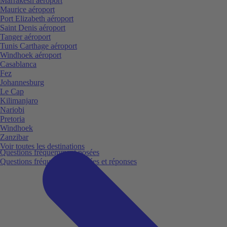
Marrakesh aéroport
Maurice aéroport
Port Elizabeth aéroport
Saint Denis aéroport
Tanger aéroport
Tunis Carthage aéroport
Windhoek aéroport
Casablanca
Fez
Johannesburg
Le Cap
Kilimanjaro
Nariobi
Pretoria
Windhoek
Zanzibar
Voir toutes les destinations
Questions fréquemment posées
Questions fréquemment posées et réponses