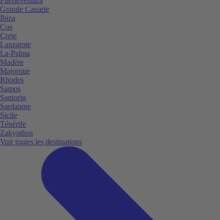
Fuerteventura
Grande Canarie
Ibiza
Cos
Crete
Lanzarote
La-Palma
Madère
Majorque
Rhodes
Samos
Santorin
Sardaigne
Sicile
Ténérife
Zakynthos
Voir toutes les destinations