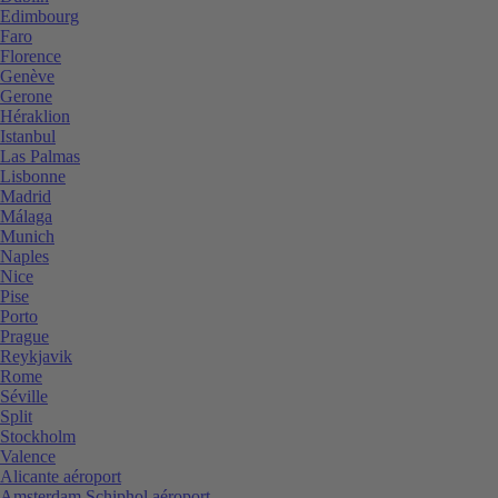
Edimbourg
Faro
Florence
Genève
Gerone
Héraklion
Istanbul
Las Palmas
Lisbonne
Madrid
Málaga
Munich
Naples
Nice
Pise
Porto
Prague
Reykjavik
Rome
Séville
Split
Stockholm
Valence
Alicante aéroport
Amsterdam Schiphol aéroport