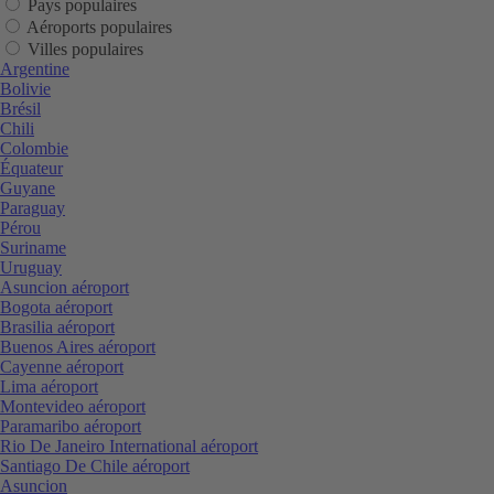
Pays populaires
Aéroports populaires
Villes populaires
Argentine
Bolivie
Brésil
Chili
Colombie
Équateur
Guyane
Paraguay
Pérou
Suriname
Uruguay
Asuncion aéroport
Bogota aéroport
Brasilia aéroport
Buenos Aires aéroport
Cayenne aéroport
Lima aéroport
Montevideo aéroport
Paramaribo aéroport
Rio De Janeiro International aéroport
Santiago De Chile aéroport
Asuncion