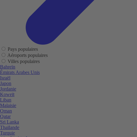
Pays populaires
Aéroports populaires
Villes populaires
Bahreïn
Émirats Arabes Unis
Israël
Japon
Jordanie
Koweït
Liban
Malaisie
Oman
Qatar
Sri Lanka
Thaïlande
Turquie