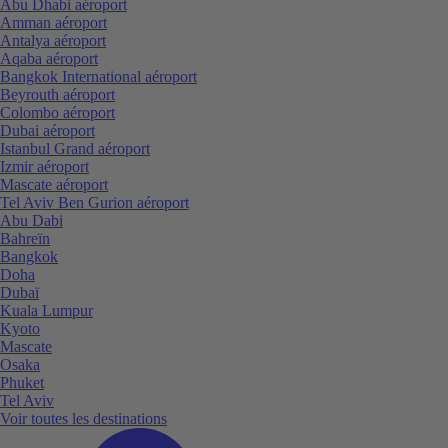
Abu Dhabi aéroport
Amman aéroport
Antalya aéroport
Aqaba aéroport
Bangkok International aéroport
Beyrouth aéroport
Colombo aéroport
Dubai aéroport
Istanbul Grand aéroport
Izmir aéroport
Mascate aéroport
Tel Aviv Ben Gurion aéroport
Abu Dabi
Bahreïn
Bangkok
Doha
Dubaï
Kuala Lumpur
Kyoto
Mascate
Osaka
Phuket
Tel Aviv
Voir toutes les destinations