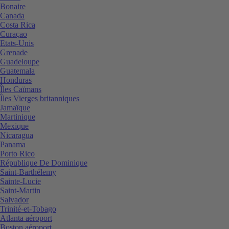
Bonaire
Canada
Costa Rica
Curaçao
Etats-Unis
Grenade
Guadeloupe
Guatemala
Honduras
Îles Caïmans
Îles Vierges britanniques
Jamaïque
Martinique
Mexique
Nicaragua
Panama
Porto Rico
République De Dominique
Saint-Barthélemy
Sainte-Lucie
Saint-Martin
Salvador
Trinité-et-Tobago
Atlanta aéroport
Boston aéroport