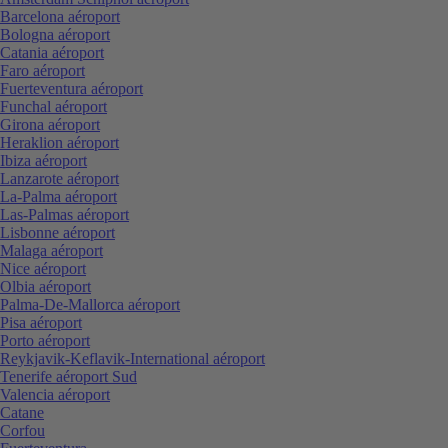
Barcelona aéroport
Bologna aéroport
Catania aéroport
Faro aéroport
Fuerteventura aéroport
Funchal aéroport
Girona aéroport
Heraklion aéroport
Ibiza aéroport
Lanzarote aéroport
La-Palma aéroport
Las-Palmas aéroport
Lisbonne aéroport
Malaga aéroport
Nice aéroport
Olbia aéroport
Palma-De-Mallorca aéroport
Pisa aéroport
Porto aéroport
Reykjavik-Keflavik-International aéroport
Tenerife aéroport Sud
Valencia aéroport
Catane
Corfou