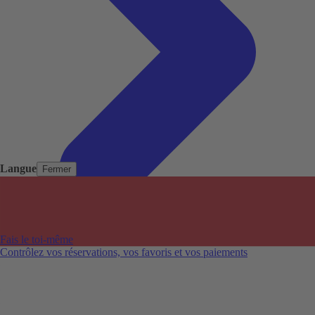
Langue
Fermer
Pays populaires
Aéroports populaires
Fais le toi-même
Villes populaires
Contrôlez vos réservations, vos favoris et vos paiements
Australie
Nouvelle-Zélande
Auckland aéroport
Adelaide aéroport
Alice Springs aéroport