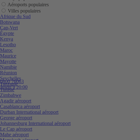
Aéroports populaires
Villes populaires
Afrique du Sud
Botswana
Cap-Vert
Égypte
Kenya
Lesotho
Maroc
Maurice
Mayotte
Namibie
Réunion
Seychelles
0800 76063
Tanzanie
Jusqu’à 20:00
Tunisie
Zimbabwe
Agadir aéroport
Casablanca aéroport
Durban International aéroport
George aéroport
Johannesburg International aéroport
Le Cap aéroport
Mahe aéroport