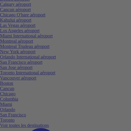
Calgary aéroport
Cancun aéroport
Chicago O'hare aéroport
Kahului aéroport
Las Vegas aéroport
Los Angeles aéroport
Miami International aéroport
Montreal aéroport
Montreal Trudeau aéroport
New York aéroport
Orlando International aéroport
San Francisco aéroport
San Jose aéroport
Toronto International aéroport
Vancouver aéroport
Boston
Cancun
Chicago
Columbia
Miami
Orlando
San Francisco
Toronto
Voir toutes les destinations