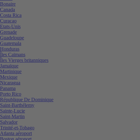
Bonaire
Canada
Costa Rica
Curaçao
Etats-Unis
Grenade
Guadeloupe
Guatemala
Honduras
Îles Caïmans
Îles Vierges britanniques
Jamaïque
Martinique
Mexique
Nicaragua
Panama
Porto Rico
République De Dominique
Saint-Barthélemy
Sainte-Lucie
Saint-Martin
Salvador
Trinité-et-Tobago
Atlanta aéroport
Boston aéroport