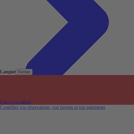
Langue
Fermer
Pays populaires
Aéroports populaires
Fais le toi-même
Villes populaires
Contrôlez vos réservations, vos favoris et vos paiements
Australie
Nouvelle-Zélande
Auckland aéroport
Adelaide aéroport
Alice Springs aéroport