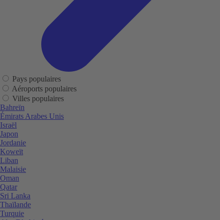
Pays populaires
Aéroports populaires
Villes populaires
Bahreïn
Émirats Arabes Unis
Israël
Japon
Jordanie
Koweït
Liban
Malaisie
Oman
Qatar
Sri Lanka
Thaïlande
Turquie