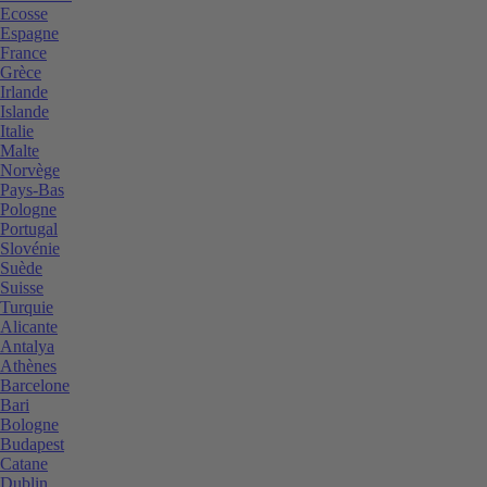
Ecosse
Espagne
France
Grèce
Irlande
Islande
Italie
Malte
Norvège
Pays-Bas
Pologne
Portugal
Slovénie
Suède
Suisse
Turquie
Alicante
Antalya
Athènes
Barcelone
Bari
Bologne
Budapest
Catane
Dublin