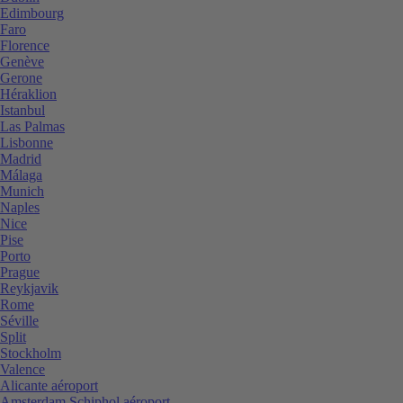
Edimbourg
Faro
Florence
Genève
Gerone
Héraklion
Istanbul
Las Palmas
Lisbonne
Madrid
Málaga
Munich
Naples
Nice
Pise
Porto
Prague
Reykjavik
Rome
Séville
Split
Stockholm
Valence
Alicante aéroport
Amsterdam Schiphol aéroport