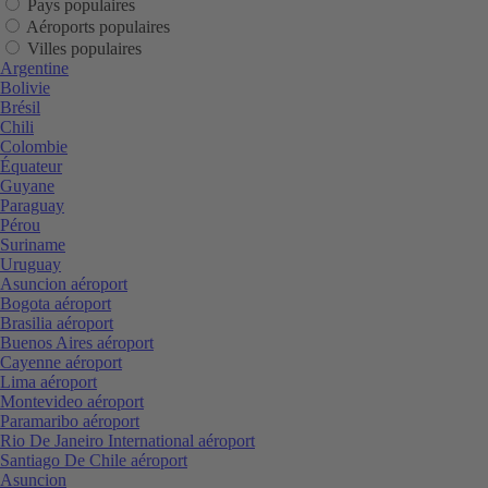
Pays populaires
Aéroports populaires
Villes populaires
Argentine
Bolivie
Brésil
Chili
Colombie
Équateur
Guyane
Paraguay
Pérou
Suriname
Uruguay
Asuncion aéroport
Bogota aéroport
Brasilia aéroport
Buenos Aires aéroport
Cayenne aéroport
Lima aéroport
Montevideo aéroport
Paramaribo aéroport
Rio De Janeiro International aéroport
Santiago De Chile aéroport
Asuncion