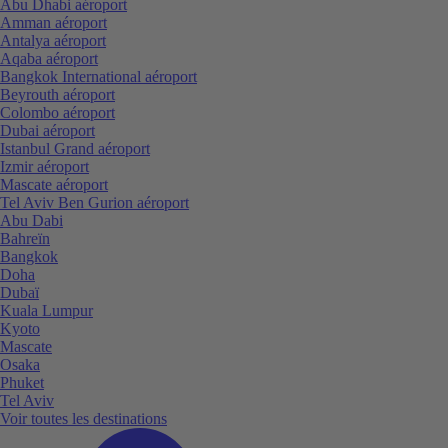
Abu Dhabi aéroport
Amman aéroport
Antalya aéroport
Aqaba aéroport
Bangkok International aéroport
Beyrouth aéroport
Colombo aéroport
Dubai aéroport
Istanbul Grand aéroport
Izmir aéroport
Mascate aéroport
Tel Aviv Ben Gurion aéroport
Abu Dabi
Bahreïn
Bangkok
Doha
Dubaï
Kuala Lumpur
Kyoto
Mascate
Osaka
Phuket
Tel Aviv
Voir toutes les destinations