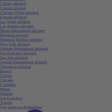
Calgary aéroport
Cancun aéroport
Chicago O'hare aéroport
Kahului aéroport
Las Vegas aéroport
Los Angeles aéroport
Miami International aéroport
Montreal aéroport
Montreal Trudeau aéroport
New York aéroport
Orlando International aéroport
San Francisco aéroport
San Jose aéroport
Toronto International aéroport
Vancouver aéroport
Boston
Cancun
Chicago
Columbia
Miami
Orlando
San Francisco
Toronto
Voir toutes les destinations