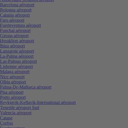
Barcelona aéroport
Bologna aéroport
Catania aéroport
Faro aéroport
Fuerteventura aéroport
Funchal aéroport
Girona aéroport
Heraklion aéroport
Ibiza aéroport
Lanzarote aéroport
La-Palma aéroport
Las-Palmas aéroport
Lisbonne aéroport
Malaga aéroport
Nice aéroport
Olbia aéroport
Palma-De-Mallorca aéroport
Pisa aéroport
Porto aéroport
Reykjavik-Keflavik-International aéroport
Tenerife aéroport Sud
Valencia aéroport
Catane
Corfou