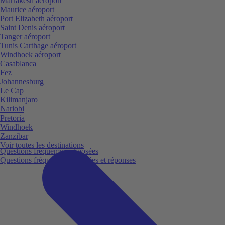
Marrakesh aéroport
Maurice aéroport
Port Elizabeth aéroport
Saint Denis aéroport
Tanger aéroport
Tunis Carthage aéroport
Windhoek aéroport
Casablanca
Fez
Johannesburg
Le Cap
Kilimanjaro
Nariobi
Pretoria
Windhoek
Zanzibar
Voir toutes les destinations
Questions fréquemment posées
Questions fréquemment posées et réponses