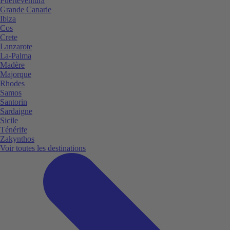
Fuerteventura
Grande Canarie
Ibiza
Cos
Crete
Lanzarote
La-Palma
Madère
Majorque
Rhodes
Samos
Santorin
Sardaigne
Sicile
Ténérife
Zakynthos
Voir toutes les destinations