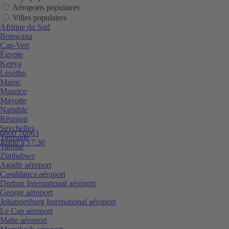
Aéroports populaires
Villes populaires
Afrique du Sud
Botswana
Cap-Vert
Égypte
Kenya
Lesotho
Maroc
Maurice
Mayotte
Namibie
Réunion
Seychelles
0800 76063
Tanzanie
Jusqu’à 17:30
Tunisie
Zimbabwe
Agadir aéroport
Casablanca aéroport
Durban International aéroport
George aéroport
Johannesburg International aéroport
Le Cap aéroport
Mahe aéroport