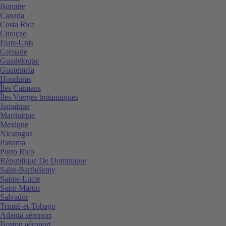
Bonaire
Canada
Costa Rica
Curaçao
Etats-Unis
Grenade
Guadeloupe
Guatemala
Honduras
Îles Caïmans
Îles Vierges britanniques
Jamaïque
Martinique
Mexique
Nicaragua
Panama
Porto Rico
République De Dominique
Saint-Barthélemy
Sainte-Lucie
Saint-Martin
Salvador
Trinité-et-Tobago
Atlanta aéroport
Boston aéroport