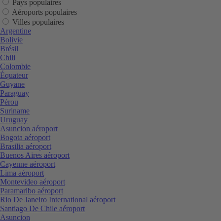
Pays populaires
Aéroports populaires
Villes populaires
Argentine
Bolivie
Brésil
Chili
Colombie
Équateur
Guyane
Paraguay
Pérou
Suriname
Uruguay
Asuncion aéroport
Bogota aéroport
Brasilia aéroport
Buenos Aires aéroport
Cayenne aéroport
Lima aéroport
Montevideo aéroport
Paramaribo aéroport
Rio De Janeiro International aéroport
Santiago De Chile aéroport
Asuncion