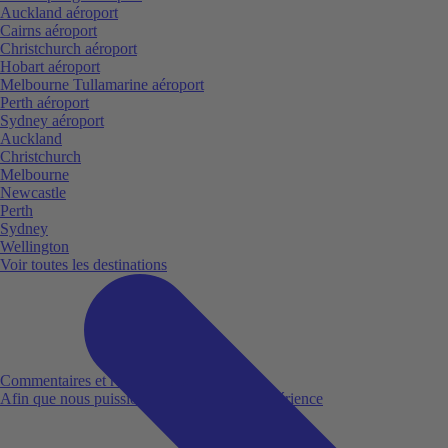
Auckland aéroport
Cairns aéroport
Christchurch aéroport
Hobart aéroport
Melbourne Tullamarine aéroport
Perth aéroport
Sydney aéroport
Auckland
Christchurch
Melbourne
Newcastle
Perth
Sydney
Wellington
Voir toutes les destinations
Commentaires et réclamations
Afin que nous puissions améliorer votre expérience