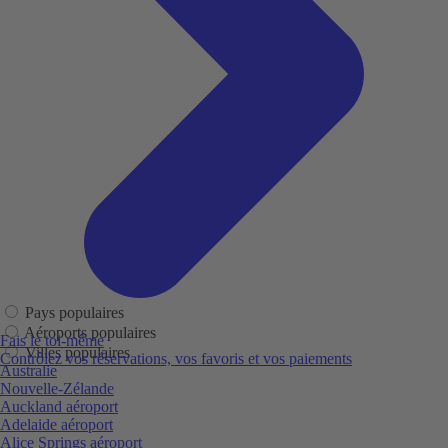
Pays populaires
Aéroports populaires
Fais le toi-même
Villes populaires
Contrôlez vos réservations, vos favoris et vos paiements
Australie
Nouvelle-Zélande
Auckland aéroport
Adelaide aéroport
Alice Springs aéroport