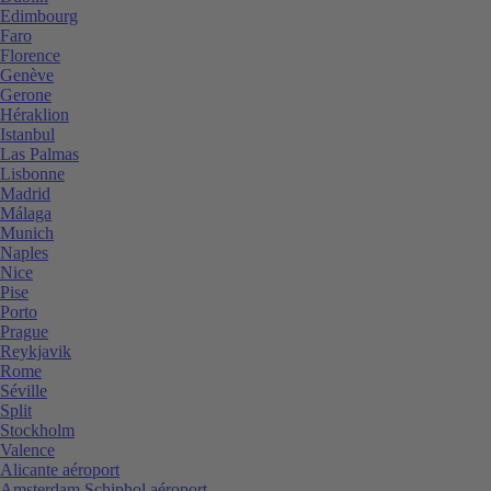
Edimbourg
Faro
Florence
Genève
Gerone
Héraklion
Istanbul
Las Palmas
Lisbonne
Madrid
Málaga
Munich
Naples
Nice
Pise
Porto
Prague
Reykjavik
Rome
Séville
Split
Stockholm
Valence
Alicante aéroport
Amsterdam Schiphol aéroport