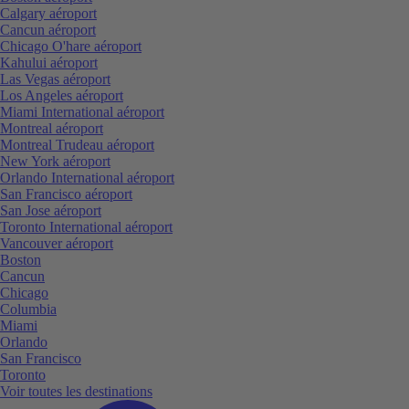
Calgary aéroport
Cancun aéroport
Chicago O'hare aéroport
Kahului aéroport
Las Vegas aéroport
Los Angeles aéroport
Miami International aéroport
Montreal aéroport
Montreal Trudeau aéroport
New York aéroport
Orlando International aéroport
San Francisco aéroport
San Jose aéroport
Toronto International aéroport
Vancouver aéroport
Boston
Cancun
Chicago
Columbia
Miami
Orlando
San Francisco
Toronto
Voir toutes les destinations