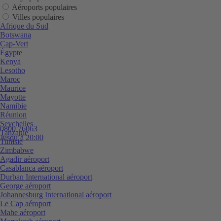
Aéroports populaires
Villes populaires
Afrique du Sud
Botswana
Cap-Vert
Égypte
Kenya
Lesotho
Maroc
Maurice
Mayotte
Namibie
Réunion
Seychelles
0800 76063
Tanzanie
Jusqu’à 20:00
Tunisie
Zimbabwe
Agadir aéroport
Casablanca aéroport
Durban International aéroport
George aéroport
Johannesburg International aéroport
Le Cap aéroport
Mahe aéroport