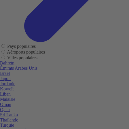
Pays populaires
Aéroports populaires
Villes populaires
Bahreïn
Émirats Arabes Unis
Israël
Japon
Jordanie
Koweït
Liban
Malaisie
Oman
Qatar
Sri Lanka
Thaïlande
Turquie