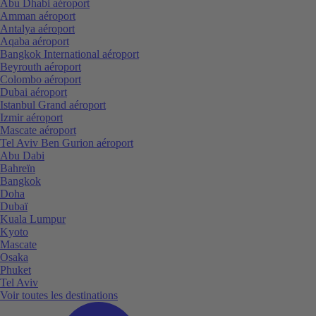
Abu Dhabi aéroport
Amman aéroport
Antalya aéroport
Aqaba aéroport
Bangkok International aéroport
Beyrouth aéroport
Colombo aéroport
Dubai aéroport
Istanbul Grand aéroport
Izmir aéroport
Mascate aéroport
Tel Aviv Ben Gurion aéroport
Abu Dabi
Bahreïn
Bangkok
Doha
Dubaï
Kuala Lumpur
Kyoto
Mascate
Osaka
Phuket
Tel Aviv
Voir toutes les destinations