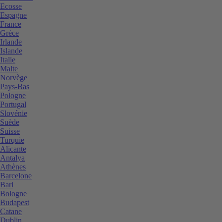
Ecosse
Espagne
France
Grèce
Irlande
Islande
Italie
Malte
Norvège
Pays-Bas
Pologne
Portugal
Slovénie
Suède
Suisse
Turquie
Alicante
Antalya
Athènes
Barcelone
Bari
Bologne
Budapest
Catane
Dublin