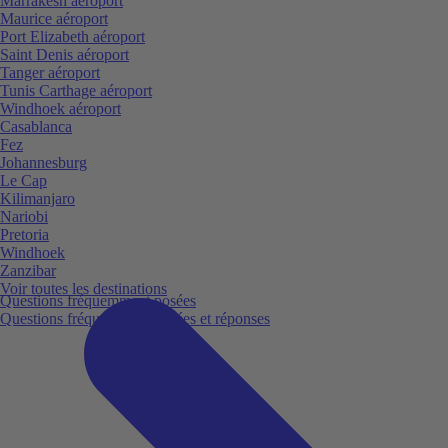
Marrakesh aéroport
Maurice aéroport
Port Elizabeth aéroport
Saint Denis aéroport
Tanger aéroport
Tunis Carthage aéroport
Windhoek aéroport
Casablanca
Fez
Johannesburg
Le Cap
Kilimanjaro
Nariobi
Pretoria
Windhoek
Zanzibar
Voir toutes les destinations
Questions fréquemment posées
Questions fréquemment posées et réponses