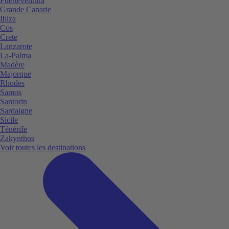
Fuerteventura
Grande Canarie
Ibiza
Cos
Crete
Lanzarote
La-Palma
Madère
Majorque
Rhodes
Samos
Santorin
Sardaigne
Sicile
Ténérife
Zakynthos
Voir toutes les destinations