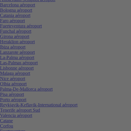
Barcelona aéroport
Bologna aéroport
Catania aéroport
Faro aéroport
Fuerteventura aéroport
Funchal aéroport
Girona aéroport
Heraklion aéroport
Ibiza aéroport
Lanzarote aéroport
La-Palma aéroport
Las-Palmas aéroport
Lisbonne aéroport
Malaga aéroport
Nice aéroport
Olbia aéroport
Palma-De-Mallorca aéroport
Pisa aéroport
Porto aéroport
Reykjavik-Keflavik-International aéroport
Tenerife aéroport Sud
Valencia aéroport
Catane
Corfou