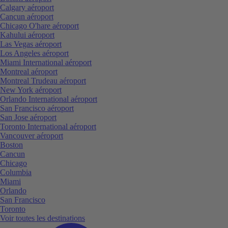
Calgary aéroport
Cancun aéroport
Chicago O'hare aéroport
Kahului aéroport
Las Vegas aéroport
Los Angeles aéroport
Miami International aéroport
Montreal aéroport
Montreal Trudeau aéroport
New York aéroport
Orlando International aéroport
San Francisco aéroport
San Jose aéroport
Toronto International aéroport
Vancouver aéroport
Boston
Cancun
Chicago
Columbia
Miami
Orlando
San Francisco
Toronto
Voir toutes les destinations