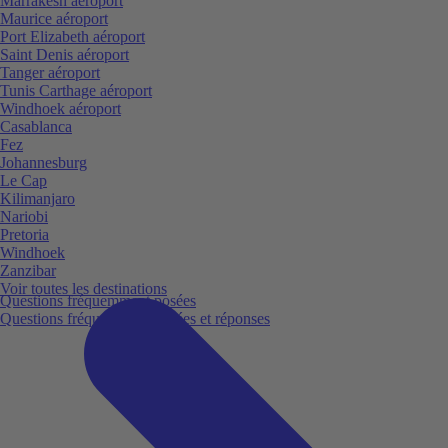
Marrakesh aéroport
Maurice aéroport
Port Elizabeth aéroport
Saint Denis aéroport
Tanger aéroport
Tunis Carthage aéroport
Windhoek aéroport
Casablanca
Fez
Johannesburg
Le Cap
Kilimanjaro
Nariobi
Pretoria
Windhoek
Zanzibar
Voir toutes les destinations
Questions fréquemment posées
Questions fréquemment posées et réponses