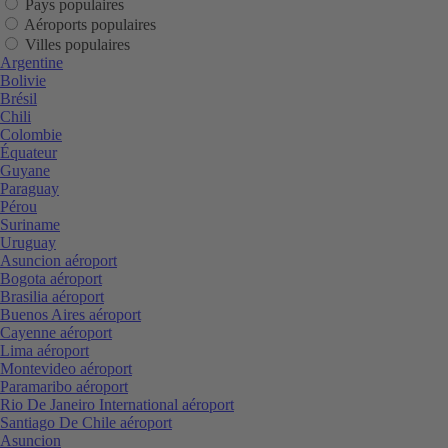
Pays populaires
Aéroports populaires
Villes populaires
Argentine
Bolivie
Brésil
Chili
Colombie
Équateur
Guyane
Paraguay
Pérou
Suriname
Uruguay
Asuncion aéroport
Bogota aéroport
Brasilia aéroport
Buenos Aires aéroport
Cayenne aéroport
Lima aéroport
Montevideo aéroport
Paramaribo aéroport
Rio De Janeiro International aéroport
Santiago De Chile aéroport
Asuncion