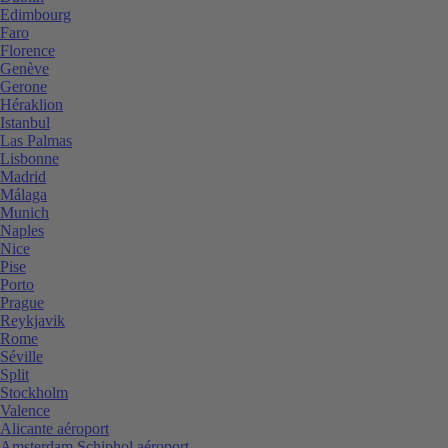
Edimbourg
Faro
Florence
Genève
Gerone
Héraklion
Istanbul
Las Palmas
Lisbonne
Madrid
Málaga
Munich
Naples
Nice
Pise
Porto
Prague
Reykjavik
Rome
Séville
Split
Stockholm
Valence
Alicante aéroport
Amsterdam Schiphol aéroport