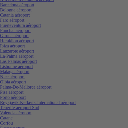
Barcelona aéroport
Bologna aéroport
Catania aéroport
Faro aéroport
Fuerteventura aéroport
Funchal aéroport
Girona aéroport
Heraklion aéroport
Ibiza aéroport
Lanzarote aéroport
La-Palma aéroport
Las-Palmas aéroport
Lisbonne aéroport
Malaga aéroport
Nice aéroport
Olbia aéroport
Palma-De-Mallorca aéroport
Pisa aéroport
Porto aéroport
Reykjavik-Keflavik-International aéroport
Tenerife aéroport Sud
Valencia aéroport
Catane
Corfou