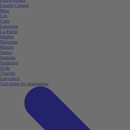
Fuerteventura
Grande Canarie
Ibiza
Cos
Crete
Lanzarote
La-Palma
Madère
Majorque
Rhodes
Samos
Santorin
Sardaigne
Sicile
Ténérife
Zakynthos
Voir toutes les destinations