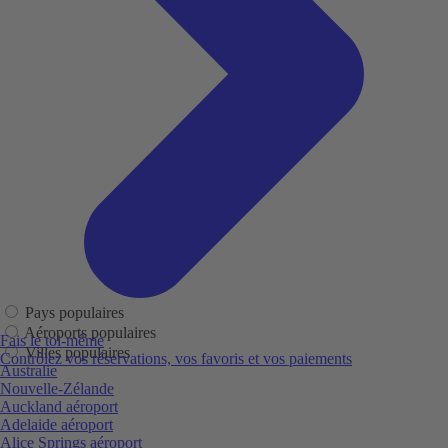
Pays populaires
Aéroports populaires
Fais le toi-même
Villes populaires
Contrôlez vos réservations, vos favoris et vos paiements
Australie
Nouvelle-Zélande
Auckland aéroport
Adelaide aéroport
Alice Springs aéroport