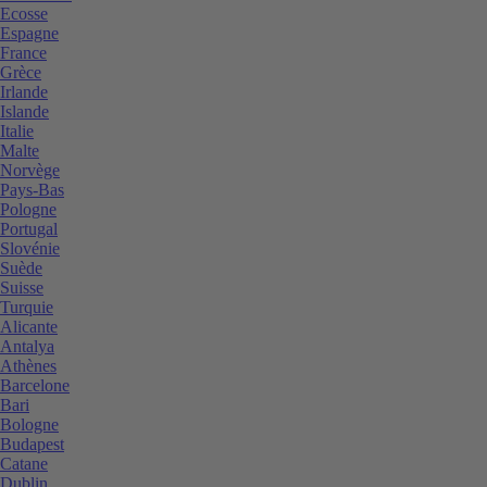
Ecosse
Espagne
France
Grèce
Irlande
Islande
Italie
Malte
Norvège
Pays-Bas
Pologne
Portugal
Slovénie
Suède
Suisse
Turquie
Alicante
Antalya
Athènes
Barcelone
Bari
Bologne
Budapest
Catane
Dublin