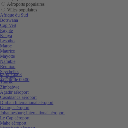
Aéroports populaires
Villes populaires
Afrique du Sud
Botswana
Cap-Vert
Égypte
Kenya
Lesotho
Maroc
Maurice
Mayotte
Namibie
Réunion
Seychelles
0800 76063
Tanzanie
à partir de 09:00
Tunisie
Zimbabwe
Agadir aéroport
Casablanca aéroport
Durban International aéroport
George aéroport
Johannesburg International aéroport
Le Cap aéroport
Mahe aéroport