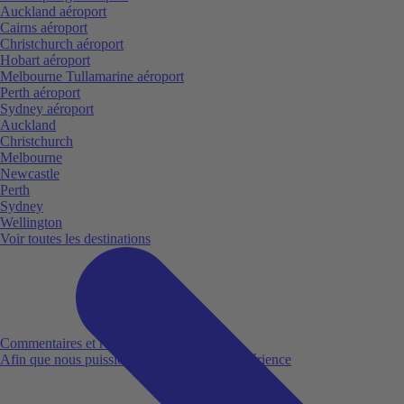
Auckland aéroport
Cairns aéroport
Christchurch aéroport
Hobart aéroport
Melbourne Tullamarine aéroport
Perth aéroport
Sydney aéroport
Auckland
Christchurch
Melbourne
Newcastle
Perth
Sydney
Wellington
Voir toutes les destinations
Commentaires et réclamations
Afin que nous puissions améliorer votre expérience