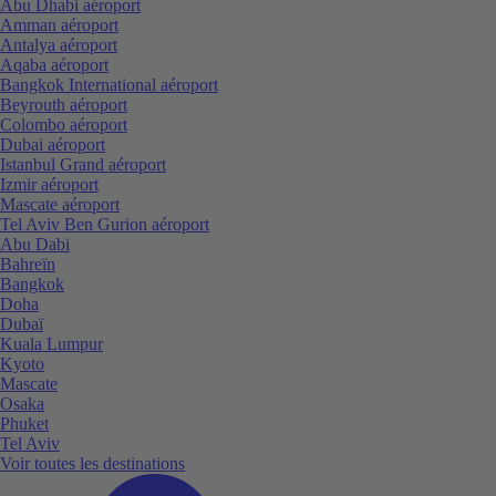
Abu Dhabi aéroport
Amman aéroport
Antalya aéroport
Aqaba aéroport
Bangkok International aéroport
Beyrouth aéroport
Colombo aéroport
Dubai aéroport
Istanbul Grand aéroport
Izmir aéroport
Mascate aéroport
Tel Aviv Ben Gurion aéroport
Abu Dabi
Bahreïn
Bangkok
Doha
Dubaï
Kuala Lumpur
Kyoto
Mascate
Osaka
Phuket
Tel Aviv
Voir toutes les destinations