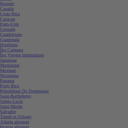
Bonaire
Canada
Costa Rica
Curaçao
Etats-Unis
Grenade
Guadeloupe
Guatemala
Honduras
Îles Caïmans
Îles Vierges britanniques
Jamaïque
Martinique
Mexique
Nicaragua
Panama
Porto Rico
République De Dominique
Saint-Barthélemy
Sainte-Lucie
Saint-Martin
Salvador
Trinité-et-Tobago
Atlanta aéroport
Boston aéroport