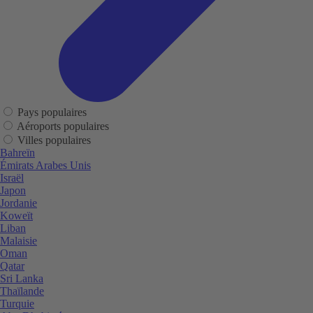
Pays populaires
Aéroports populaires
Villes populaires
Bahreïn
Émirats Arabes Unis
Israël
Japon
Jordanie
Koweït
Liban
Malaisie
Oman
Qatar
Sri Lanka
Thaïlande
Turquie