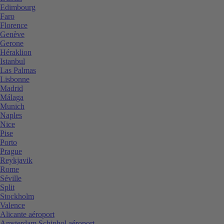
Edimbourg
Faro
Florence
Genève
Gerone
Héraklion
Istanbul
Las Palmas
Lisbonne
Madrid
Málaga
Munich
Naples
Nice
Pise
Porto
Prague
Reykjavik
Rome
Séville
Split
Stockholm
Valence
Alicante aéroport
Amsterdam Schiphol aéroport