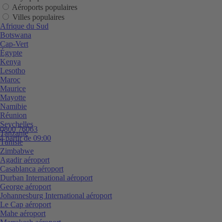
Aéroports populaires
Villes populaires
Afrique du Sud
Botswana
Cap-Vert
Égypte
Kenya
Lesotho
Maroc
Maurice
Mayotte
Namibie
Réunion
Seychelles
0800 76063
Tanzanie
à partir de 09:00
Tunisie
Zimbabwe
Agadir aéroport
Casablanca aéroport
Durban International aéroport
George aéroport
Johannesburg International aéroport
Le Cap aéroport
Mahe aéroport