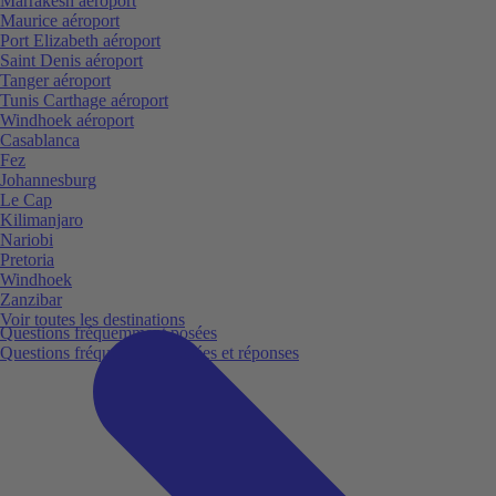
Marrakesh aéroport
Maurice aéroport
Port Elizabeth aéroport
Saint Denis aéroport
Tanger aéroport
Tunis Carthage aéroport
Windhoek aéroport
Casablanca
Fez
Johannesburg
Le Cap
Kilimanjaro
Nariobi
Pretoria
Windhoek
Zanzibar
Voir toutes les destinations
Questions fréquemment posées
Questions fréquemment posées et réponses