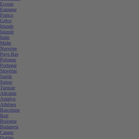
Ecosse
Espagne
France
Grèce
Irlande
Islande
Italie
Malte
Norvège
Pays-Bas
Pologne
Portugal
Slovénie
Suède
Suisse
Turquie
Alicante
Antalya
Athènes
Barcelone
Bari
Bologne
Budapest
Catane
Dublin