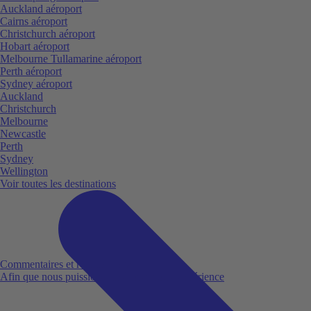
Auckland aéroport
Cairns aéroport
Christchurch aéroport
Hobart aéroport
Melbourne Tullamarine aéroport
Perth aéroport
Sydney aéroport
Auckland
Christchurch
Melbourne
Newcastle
Perth
Sydney
Wellington
Voir toutes les destinations
Commentaires et réclamations
Afin que nous puissions améliorer votre expérience