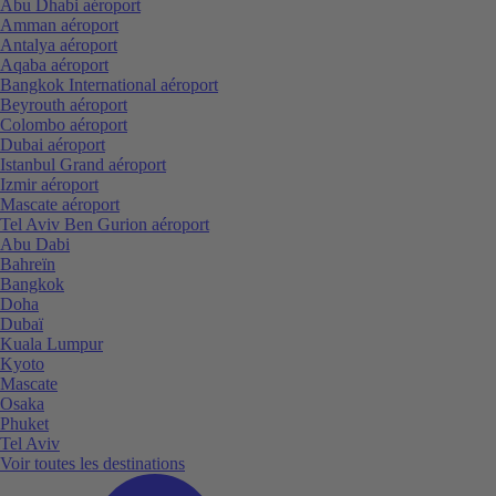
Abu Dhabi aéroport
Amman aéroport
Antalya aéroport
Aqaba aéroport
Bangkok International aéroport
Beyrouth aéroport
Colombo aéroport
Dubai aéroport
Istanbul Grand aéroport
Izmir aéroport
Mascate aéroport
Tel Aviv Ben Gurion aéroport
Abu Dabi
Bahreïn
Bangkok
Doha
Dubaï
Kuala Lumpur
Kyoto
Mascate
Osaka
Phuket
Tel Aviv
Voir toutes les destinations