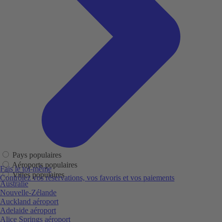
Pays populaires
Aéroports populaires
Fais le toi-même
Villes populaires
Contrôlez vos réservations, vos favoris et vos paiements
Australie
Nouvelle-Zélande
Auckland aéroport
Adelaide aéroport
Alice Springs aéroport