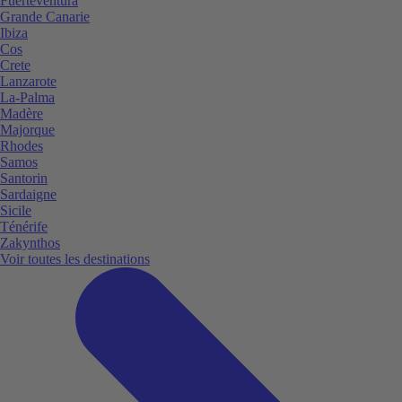
Fuerteventura
Grande Canarie
Ibiza
Cos
Crete
Lanzarote
La-Palma
Madère
Majorque
Rhodes
Samos
Santorin
Sardaigne
Sicile
Ténérife
Zakynthos
Voir toutes les destinations