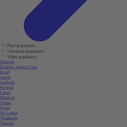
Pays populaires
Aéroports populaires
Villes populaires
Bahreïn
Émirats Arabes Unis
Israël
Japon
Jordanie
Koweït
Liban
Malaisie
Oman
Qatar
Sri Lanka
Thaïlande
Turquie