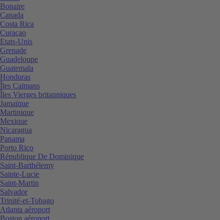
Bonaire
Canada
Costa Rica
Curaçao
Etats-Unis
Grenade
Guadeloupe
Guatemala
Honduras
Îles Caïmans
Îles Vierges britanniques
Jamaïque
Martinique
Mexique
Nicaragua
Panama
Porto Rico
République De Dominique
Saint-Barthélemy
Sainte-Lucie
Saint-Martin
Salvador
Trinité-et-Tobago
Atlanta aéroport
Boston aéroport