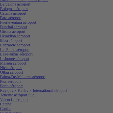
Barcelona aéroport
Bologna aéroport
Catania aéroport
Faro aéroport
Fuerteventura aéroport
Funchal aéroport
Girona aéroport
Heraklion aéroport
Ibiza aéroport
Lanzarote aéroport
La-Palma aéroport
Las-Palmas aéroport
Lisbonne aéroport
Malaga aéroport
Nice aéroport
Olbia aéroport
Palma-De-Mallorca aéroport
Pisa aéroport
Porto aéroport
Reykjavik-Keflavik-International aéroport
Tenerife aéroport Sud
Valencia aéroport
Catane
Corfou