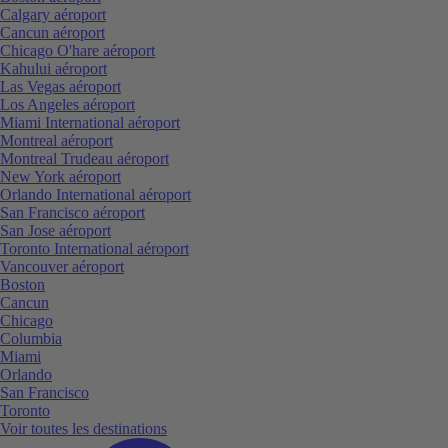
Calgary aéroport
Cancun aéroport
Chicago O'hare aéroport
Kahului aéroport
Las Vegas aéroport
Los Angeles aéroport
Miami International aéroport
Montreal aéroport
Montreal Trudeau aéroport
New York aéroport
Orlando International aéroport
San Francisco aéroport
San Jose aéroport
Toronto International aéroport
Vancouver aéroport
Boston
Cancun
Chicago
Columbia
Miami
Orlando
San Francisco
Toronto
Voir toutes les destinations