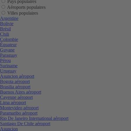
Pays populaires
Aéroports populaires
Villes populaires
Argentine
Bolivie
Brésil
Chili
Colombie
Équateur
Guyane
Paraguay
Pérou
Suriname
Uruguay
Asuncion aéroport
Bogota aéroport
Brasilia aéroport
Buenos Aires aéroport
Cayenne aéroport
Lima aéroport
Montevideo aéroport
Paramaribo aéroport
Rio De Janeiro International aéroport
Santiago De Chile aéroport
Asuncion