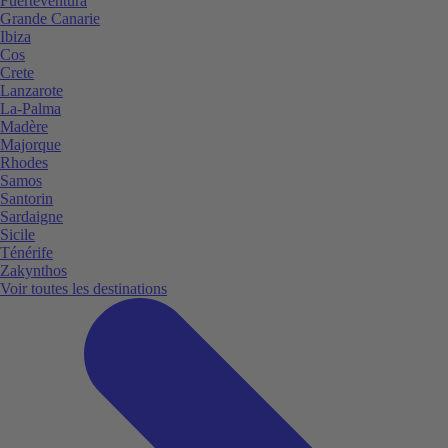
Fuerteventura
Grande Canarie
Ibiza
Cos
Crete
Lanzarote
La-Palma
Madère
Majorque
Rhodes
Samos
Santorin
Sardaigne
Sicile
Ténérife
Zakynthos
Voir toutes les destinations