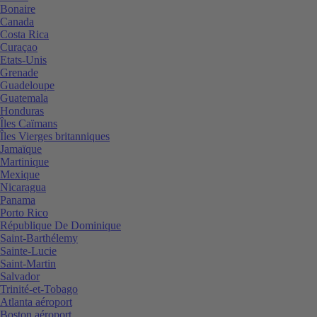
Bonaire
Canada
Costa Rica
Curaçao
Etats-Unis
Grenade
Guadeloupe
Guatemala
Honduras
Îles Caïmans
Îles Vierges britanniques
Jamaïque
Martinique
Mexique
Nicaragua
Panama
Porto Rico
République De Dominique
Saint-Barthélemy
Sainte-Lucie
Saint-Martin
Salvador
Trinité-et-Tobago
Atlanta aéroport
Boston aéroport