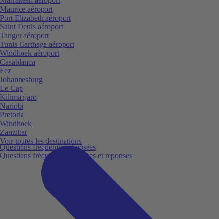
Marrakesh aéroport
Maurice aéroport
Port Elizabeth aéroport
Saint Denis aéroport
Tanger aéroport
Tunis Carthage aéroport
Windhoek aéroport
Casablanca
Fez
Johannesburg
Le Cap
Kilimanjaro
Nariobi
Pretoria
Windhoek
Zanzibar
Voir toutes les destinations
Questions fréquemment posées
Questions fréquemment posées et réponses