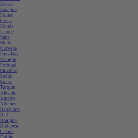
Ecosse
Espagne
France
Grèce
Irlande
Islande
Italie
Malte
Norvège
Pays-Bas
Pologne
Portugal
Slovénie
Suède
Suisse
Turquie
Alicante
Antalya
Athènes
Barcelone
Bari
Bologne
Budapest
Catane
Dublin