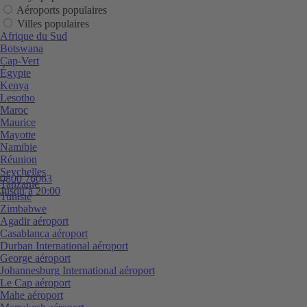
Aéroports populaires
Villes populaires
Afrique du Sud
Botswana
Cap-Vert
Égypte
Kenya
Lesotho
Maroc
Maurice
Mayotte
Namibie
Réunion
Seychelles
0800 76063
Tanzanie
Jusqu’à 20:00
Tunisie
Zimbabwe
Agadir aéroport
Casablanca aéroport
Durban International aéroport
George aéroport
Johannesburg International aéroport
Le Cap aéroport
Mahe aéroport