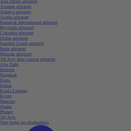
Abu Dhabi aéroport
Amman aéroport
Antalya aéroport
Aqaba aéroport
Bangkok International aéroport
Beyrouth aéroport
Colombo aéroport
Dubai aéroport
Istanbul Grand aéroport
Izmir aéroport
Mascate aéroport
Tel Aviv Ben Gurion aéroport
Abu Dabi
Bahreïn
Bangkok
Doha
Dubaï
Kuala Lumpur
Kyoto
Mascate
Osaka
Phuket
Tel Aviv
Voir toutes les destinations