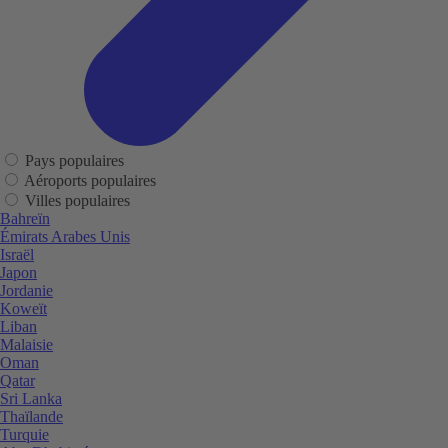
Pays populaires
Aéroports populaires
Villes populaires
Bahreïn
Émirats Arabes Unis
Israël
Japon
Jordanie
Koweït
Liban
Malaisie
Oman
Qatar
Sri Lanka
Thaïlande
Turquie