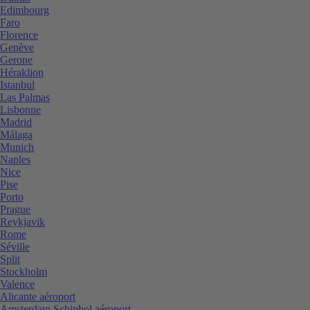
Edimbourg
Faro
Florence
Genève
Gerone
Héraklion
Istanbul
Las Palmas
Lisbonne
Madrid
Málaga
Munich
Naples
Nice
Pise
Porto
Prague
Reykjavik
Rome
Séville
Split
Stockholm
Valence
Alicante aéroport
Amsterdam Schiphol aéroport