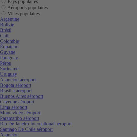
Pays populaires
Aéroports populaires
Villes populaires
Argentine
Bolivie
Brésil
Chili
Colombie
Équateur
Guyane
Paraguay
Pérou
Suriname
Uruguay
Asuncion aéroport
Bogota aéroport
Brasilia aéroport
Buenos Aires aéroport
Cayenne aéroport
Lima aéroport
Montevideo aéroport
Paramaribo aéroport
Rio De Janeiro International aéroport
Santiago De Chile aéroport
Asuncion