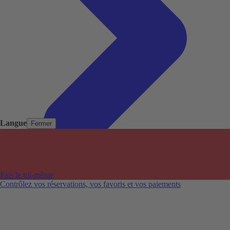
Langue
Fermer
Pays populaires
Aéroports populaires
Fais le toi-même
Villes populaires
Contrôlez vos réservations, vos favoris et vos paiements
Australie
Nouvelle-Zélande
Auckland aéroport
Adelaide aéroport
Alice Springs aéroport