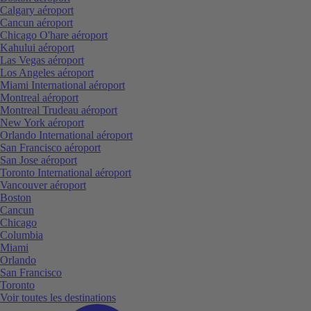
Calgary aéroport
Cancun aéroport
Chicago O'hare aéroport
Kahului aéroport
Las Vegas aéroport
Los Angeles aéroport
Miami International aéroport
Montreal aéroport
Montreal Trudeau aéroport
New York aéroport
Orlando International aéroport
San Francisco aéroport
San Jose aéroport
Toronto International aéroport
Vancouver aéroport
Boston
Cancun
Chicago
Columbia
Miami
Orlando
San Francisco
Toronto
Voir toutes les destinations