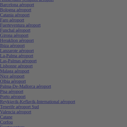
Barcelona aéroport
Bologna aéroport
Catania aéroport
Faro aéroport
Fuerteventura aéroport
Funchal aéroport
Girona aéroport
Heraklion aéroport
Ibiza aéroport
Lanzarote aéroport
La-Palma aéroport
Las-Palmas aéroport
Lisbonne aéroport
Malaga aéroport
Nice aéroport
Olbia aéroport
Palma-De-Mallorca aéroport
Pisa aéroport
Porto aéroport
Reykjavik-Keflavik-International aéroport
Tenerife aéroport Sud
Valencia aéroport
Catane
Corfou