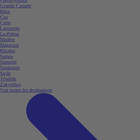
Fuerteventura
Grande Canarie
Ibiza
Cos
Crete
Lanzarote
La-Palma
Madère
Majorque
Rhodes
Samos
Santorin
Sardaigne
Sicile
Ténérife
Zakynthos
Voir toutes les destinations