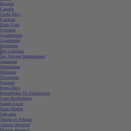
Bonaire
Canada
Costa Rica
Curaçao
Etats-Unis
Grenade
Guadeloupe
Guatemala
Honduras
Îles Caïmans
Îles Vierges britanniques
Jamaïque
Martinique
Mexique
Nicaragua
Panama
Porto Rico
République De Dominique
Saint-Barthélemy
Sainte-Lucie
Saint-Martin
Salvador
Trinité-et-Tobago
Atlanta aéroport
Boston aéroport