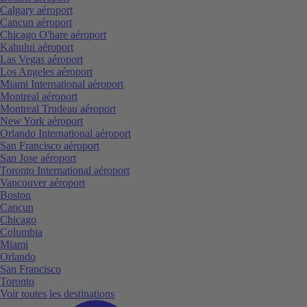
Calgary aéroport
Cancun aéroport
Chicago O'hare aéroport
Kahului aéroport
Las Vegas aéroport
Los Angeles aéroport
Miami International aéroport
Montreal aéroport
Montreal Trudeau aéroport
New York aéroport
Orlando International aéroport
San Francisco aéroport
San Jose aéroport
Toronto International aéroport
Vancouver aéroport
Boston
Cancun
Chicago
Columbia
Miami
Orlando
San Francisco
Toronto
Voir toutes les destinations