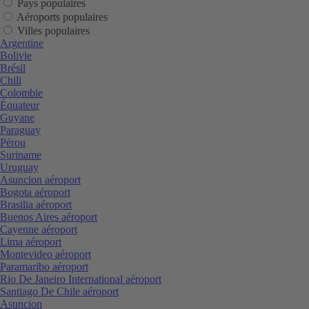
Pays populaires
Aéroports populaires
Villes populaires
Argentine
Bolivie
Brésil
Chili
Colombie
Équateur
Guyane
Paraguay
Pérou
Suriname
Uruguay
Asuncion aéroport
Bogota aéroport
Brasilia aéroport
Buenos Aires aéroport
Cayenne aéroport
Lima aéroport
Montevideo aéroport
Paramaribo aéroport
Rio De Janeiro International aéroport
Santiago De Chile aéroport
Asuncion