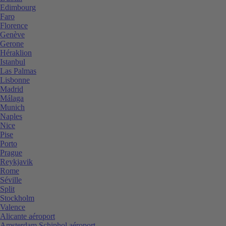
Edimbourg
Faro
Florence
Genève
Gerone
Héraklion
Istanbul
Las Palmas
Lisbonne
Madrid
Málaga
Munich
Naples
Nice
Pise
Porto
Prague
Reykjavik
Rome
Séville
Split
Stockholm
Valence
Alicante aéroport
Amsterdam Schiphol aéroport