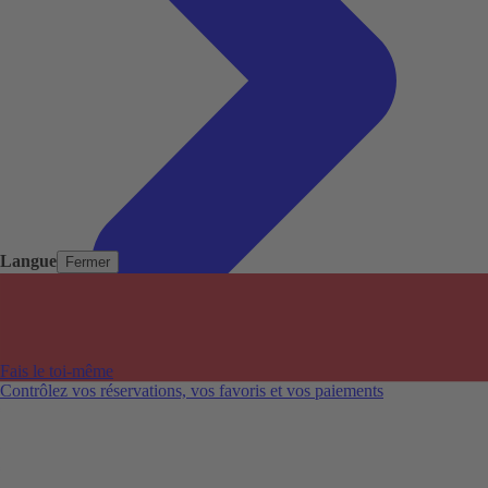
Langue
Fermer
Pays populaires
Aéroports populaires
Fais le toi-même
Villes populaires
Contrôlez vos réservations, vos favoris et vos paiements
Australie
Nouvelle-Zélande
Auckland aéroport
Adelaide aéroport
Alice Springs aéroport