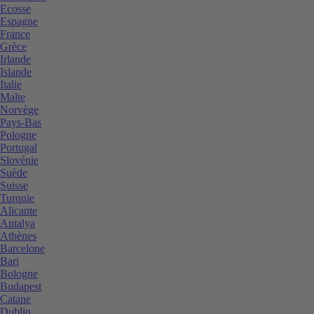
Ecosse
Espagne
France
Grèce
Irlande
Islande
Italie
Malte
Norvège
Pays-Bas
Pologne
Portugal
Slovénie
Suède
Suisse
Turquie
Alicante
Antalya
Athènes
Barcelone
Bari
Bologne
Budapest
Catane
Dublin