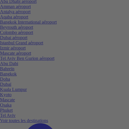
Abu Dhabi aéroport
Amman aéroport
Antalya aéroport
Aqaba aéroport
Bangkok International aéroport
Beyrouth aéroport
Colombo aéroport
Dubai aéroport
Istanbul Grand aéroport
Izmir aéroport
Mascate aéroport
Tel Aviv Ben Gurion aéroport
Abu Dabi
Bahreïn
Bangkok
Doha
Dubaï
Kuala Lumpur
Kyoto
Mascate
Osaka
Phuket
Tel Aviv
Voir toutes les destinations