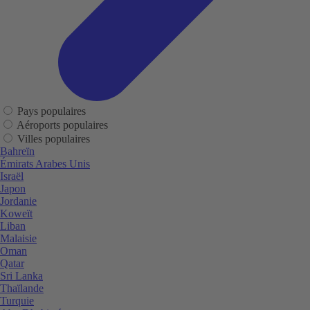
Pays populaires
Aéroports populaires
Villes populaires
Bahreïn
Émirats Arabes Unis
Israël
Japon
Jordanie
Koweït
Liban
Malaisie
Oman
Qatar
Sri Lanka
Thaïlande
Turquie