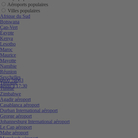
Aéroports populaires
Villes populaires
Afrique du Sud
Botswana
Cap-Vert
Égypte
Kenya
Lesotho
Maroc
Maurice
Mayotte
Namibie
Réunion
Seychelles
0800 76063
Tanzanie
Jusqu’à 17:30
Tunisie
Zimbabwe
Agadir aéroport
Casablanca aéroport
Durban International aéroport
George aéroport
Johannesburg International aéroport
Le Cap aéroport
Mahe aéroport