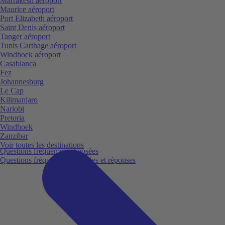
Marrakesh aéroport
Maurice aéroport
Port Elizabeth aéroport
Saint Denis aéroport
Tanger aéroport
Tunis Carthage aéroport
Windhoek aéroport
Casablanca
Fez
Johannesburg
Le Cap
Kilimanjaro
Nariobi
Pretoria
Windhoek
Zanzibar
Voir toutes les destinations
Questions fréquemment posées
Questions fréquemment posées et réponses