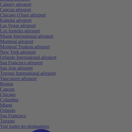
Calgary aéroport
Cancun aéroport
Chicago O'hare aéroport
Kahului aéroport
Las Vegas aéroport
Los Angeles aéroport
Miami International aéroport
Montreal aéroport
Montreal Trudeau aéroport
New York aéroport
Orlando International aéroport
San Francisco aéroport
San Jose aéroport
Toronto International aéroport
Vancouver aéroport
Boston
Cancun
Chicago
Columbia
Miami
Orlando
San Francisco
Toronto
Voir toutes les destinations