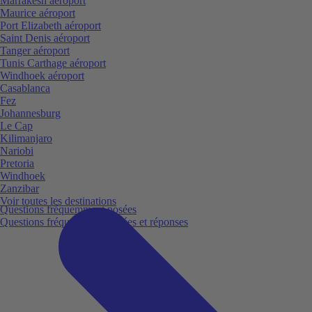
Marrakesh aéroport
Maurice aéroport
Port Elizabeth aéroport
Saint Denis aéroport
Tanger aéroport
Tunis Carthage aéroport
Windhoek aéroport
Casablanca
Fez
Johannesburg
Le Cap
Kilimanjaro
Nariobi
Pretoria
Windhoek
Zanzibar
Voir toutes les destinations
Questions fréquemment posées
Questions fréquemment posées et réponses