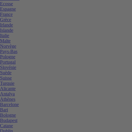
Ecosse
Espagne
France
Grèce
Irlande
Islande
Italie
Malte
Norvège
Pays-Bas
Pologne
Portugal
Slovénie
Suède
Suisse
Turquie
Alicante
Antalya
Athènes
Barcelone
Bari
Bologne
Budapest
Catane
Dublin