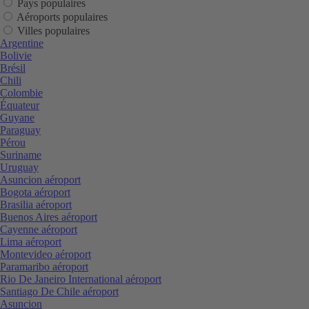
Pays populaires
Aéroports populaires
Villes populaires
Argentine
Bolivie
Brésil
Chili
Colombie
Équateur
Guyane
Paraguay
Pérou
Suriname
Uruguay
Asuncion aéroport
Bogota aéroport
Brasilia aéroport
Buenos Aires aéroport
Cayenne aéroport
Lima aéroport
Montevideo aéroport
Paramaribo aéroport
Rio De Janeiro International aéroport
Santiago De Chile aéroport
Asuncion