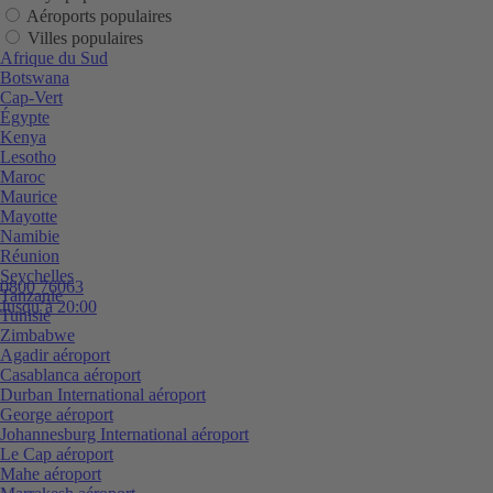
Aéroports populaires
Villes populaires
Afrique du Sud
Botswana
Cap-Vert
Égypte
Kenya
Lesotho
Maroc
Maurice
Mayotte
Namibie
Réunion
Seychelles
0800 76063
Tanzanie
Jusqu’à 20:00
Tunisie
Zimbabwe
Agadir aéroport
Casablanca aéroport
Durban International aéroport
George aéroport
Johannesburg International aéroport
Le Cap aéroport
Mahe aéroport