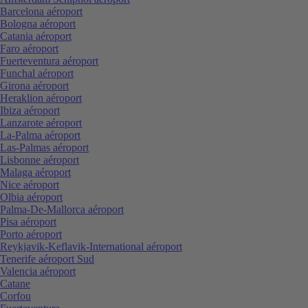
Barcelona aéroport
Bologna aéroport
Catania aéroport
Faro aéroport
Fuerteventura aéroport
Funchal aéroport
Girona aéroport
Heraklion aéroport
Ibiza aéroport
Lanzarote aéroport
La-Palma aéroport
Las-Palmas aéroport
Lisbonne aéroport
Malaga aéroport
Nice aéroport
Olbia aéroport
Palma-De-Mallorca aéroport
Pisa aéroport
Porto aéroport
Reykjavik-Keflavik-International aéroport
Tenerife aéroport Sud
Valencia aéroport
Catane
Corfou