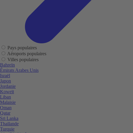
Pays populaires
Aéroports populaires
Villes populaires
Bahreïn
Émirats Arabes Unis
Israël
Japon
Jordanie
Koweït
Liban
Malaisie
Oman
Qatar
Sri Lanka
Thaïlande
Turquie