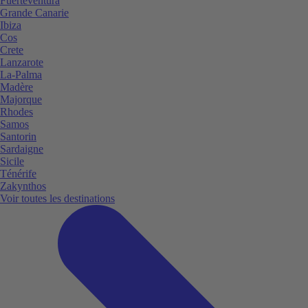
Fuerteventura
Grande Canarie
Ibiza
Cos
Crete
Lanzarote
La-Palma
Madère
Majorque
Rhodes
Samos
Santorin
Sardaigne
Sicile
Ténérife
Zakynthos
Voir toutes les destinations