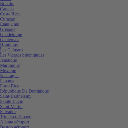
Bonaire
Canada
Costa Rica
Curaçao
Etats-Unis
Grenade
Guadeloupe
Guatemala
Honduras
Îles Caïmans
Îles Vierges britanniques
Jamaïque
Martinique
Mexique
Nicaragua
Panama
Porto Rico
République De Dominique
Saint-Barthélemy
Sainte-Lucie
Saint-Martin
Salvador
Trinité-et-Tobago
Atlanta aéroport
Boston aéroport