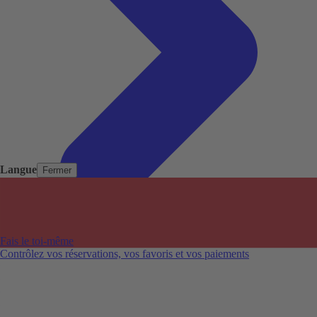
Langue
Fermer
Pays populaires
Aéroports populaires
Fais le toi-même
Villes populaires
Contrôlez vos réservations, vos favoris et vos paiements
Australie
Nouvelle-Zélande
Auckland aéroport
Adelaide aéroport
Alice Springs aéroport