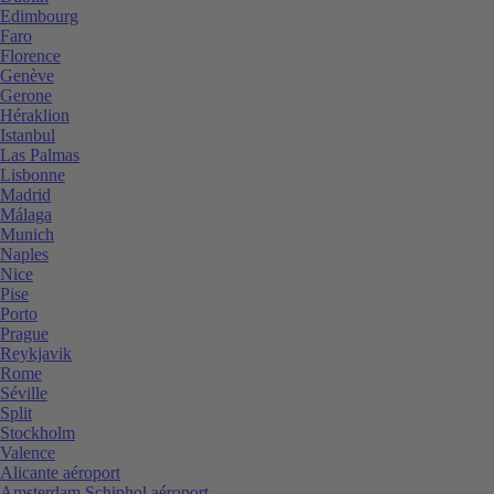
Edimbourg
Faro
Florence
Genève
Gerone
Héraklion
Istanbul
Las Palmas
Lisbonne
Madrid
Málaga
Munich
Naples
Nice
Pise
Porto
Prague
Reykjavik
Rome
Séville
Split
Stockholm
Valence
Alicante aéroport
Amsterdam Schiphol aéroport