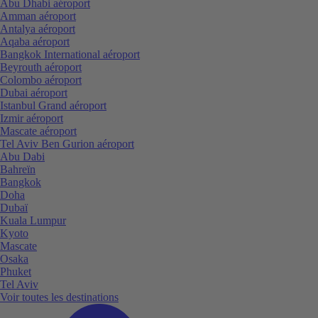
Abu Dhabi aéroport
Amman aéroport
Antalya aéroport
Aqaba aéroport
Bangkok International aéroport
Beyrouth aéroport
Colombo aéroport
Dubai aéroport
Istanbul Grand aéroport
Izmir aéroport
Mascate aéroport
Tel Aviv Ben Gurion aéroport
Abu Dabi
Bahreïn
Bangkok
Doha
Dubaï
Kuala Lumpur
Kyoto
Mascate
Osaka
Phuket
Tel Aviv
Voir toutes les destinations