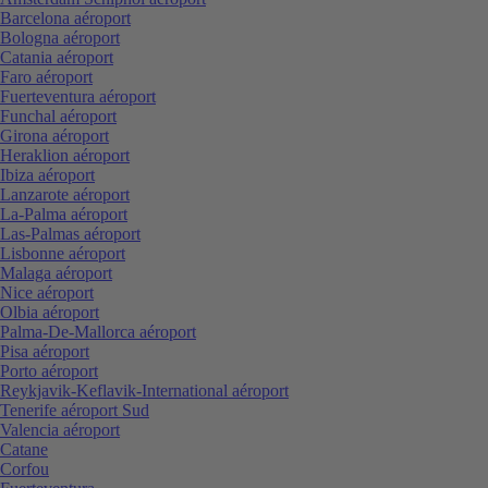
Barcelona aéroport
Bologna aéroport
Catania aéroport
Faro aéroport
Fuerteventura aéroport
Funchal aéroport
Girona aéroport
Heraklion aéroport
Ibiza aéroport
Lanzarote aéroport
La-Palma aéroport
Las-Palmas aéroport
Lisbonne aéroport
Malaga aéroport
Nice aéroport
Olbia aéroport
Palma-De-Mallorca aéroport
Pisa aéroport
Porto aéroport
Reykjavik-Keflavik-International aéroport
Tenerife aéroport Sud
Valencia aéroport
Catane
Corfou