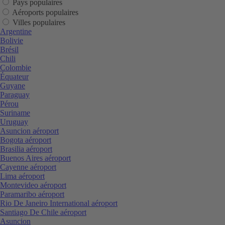
Pays populaires
Aéroports populaires
Villes populaires
Argentine
Bolivie
Brésil
Chili
Colombie
Équateur
Guyane
Paraguay
Pérou
Suriname
Uruguay
Asuncion aéroport
Bogota aéroport
Brasilia aéroport
Buenos Aires aéroport
Cayenne aéroport
Lima aéroport
Montevideo aéroport
Paramaribo aéroport
Rio De Janeiro International aéroport
Santiago De Chile aéroport
Asuncion