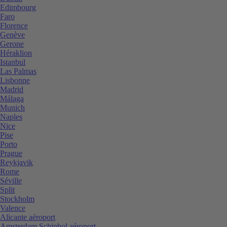
Edimbourg
Faro
Florence
Genève
Gerone
Héraklion
Istanbul
Las Palmas
Lisbonne
Madrid
Málaga
Munich
Naples
Nice
Pise
Porto
Prague
Reykjavik
Rome
Séville
Split
Stockholm
Valence
Alicante aéroport
Amsterdam Schiphol aéroport