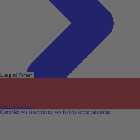
Langue
Fermer
Pays populaires
Aéroports populaires
Fais le toi-même
Villes populaires
Contrôlez vos réservations, vos favoris et vos paiements
Australie
Nouvelle-Zélande
Auckland aéroport
Adelaide aéroport
Alice Springs aéroport