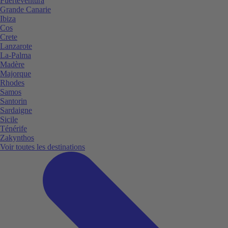
Fuerteventura
Grande Canarie
Ibiza
Cos
Crete
Lanzarote
La-Palma
Madère
Majorque
Rhodes
Samos
Santorin
Sardaigne
Sicile
Ténérife
Zakynthos
Voir toutes les destinations