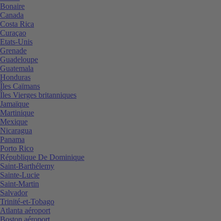
Bonaire
Canada
Costa Rica
Curaçao
Etats-Unis
Grenade
Guadeloupe
Guatemala
Honduras
Îles Caïmans
Îles Vierges britanniques
Jamaïque
Martinique
Mexique
Nicaragua
Panama
Porto Rico
République De Dominique
Saint-Barthélemy
Sainte-Lucie
Saint-Martin
Salvador
Trinité-et-Tobago
Atlanta aéroport
Boston aéroport