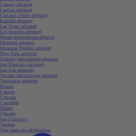
Calgary aéroport
Cancun aéroport
Chicago O'hare aéroport
Kahului aéroport
Las Vegas aéroport
Los Angeles aéroport
Miami International aéroport
Montreal aéroport
Montreal Trudeau aéroport
New York aéroport
Orlando International aéroport
San Francisco aéroport
San Jose aéroport
Toronto International aéroport
Vancouver aéroport
Boston
Cancun
Chicago
Columbia
Miami
Orlando
San Francisco
Toronto
Voir toutes les destinations