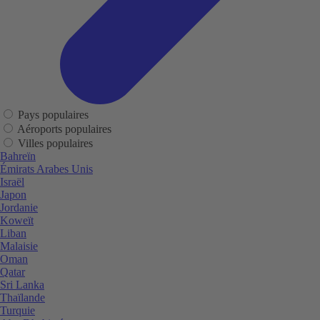
Pays populaires
Aéroports populaires
Villes populaires
Bahreïn
Émirats Arabes Unis
Israël
Japon
Jordanie
Koweït
Liban
Malaisie
Oman
Qatar
Sri Lanka
Thaïlande
Turquie