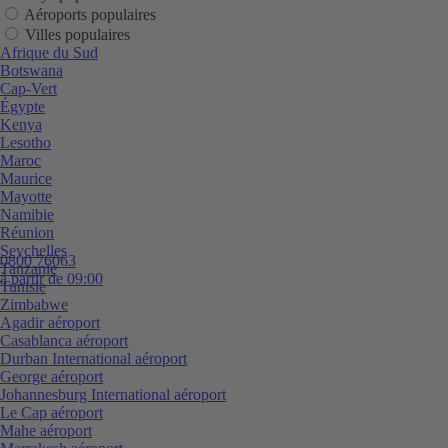
Aéroports populaires
Villes populaires
Afrique du Sud
Botswana
Cap-Vert
Égypte
Kenya
Lesotho
Maroc
Maurice
Mayotte
Namibie
Réunion
Seychelles
0800 76063
Tanzanie
à partir de 09:00
Tunisie
Zimbabwe
Agadir aéroport
Casablanca aéroport
Durban International aéroport
George aéroport
Johannesburg International aéroport
Le Cap aéroport
Mahe aéroport