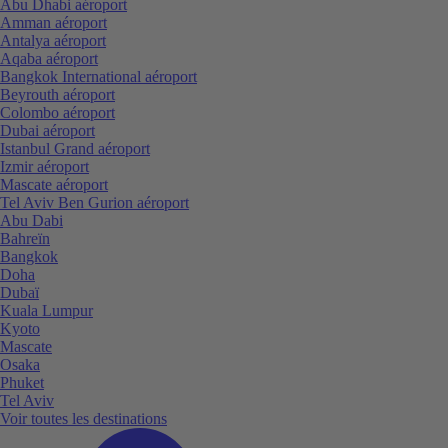
Abu Dhabi aéroport
Amman aéroport
Antalya aéroport
Aqaba aéroport
Bangkok International aéroport
Beyrouth aéroport
Colombo aéroport
Dubai aéroport
Istanbul Grand aéroport
Izmir aéroport
Mascate aéroport
Tel Aviv Ben Gurion aéroport
Abu Dabi
Bahreïn
Bangkok
Doha
Dubaï
Kuala Lumpur
Kyoto
Mascate
Osaka
Phuket
Tel Aviv
Voir toutes les destinations