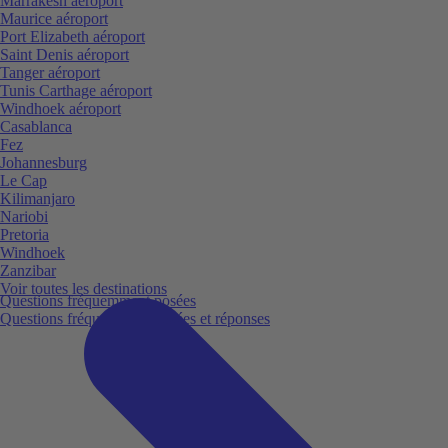
Marrakesh aéroport
Maurice aéroport
Port Elizabeth aéroport
Saint Denis aéroport
Tanger aéroport
Tunis Carthage aéroport
Windhoek aéroport
Casablanca
Fez
Johannesburg
Le Cap
Kilimanjaro
Nariobi
Pretoria
Windhoek
Zanzibar
Voir toutes les destinations
Questions fréquemment posées
Questions fréquemment posées et réponses