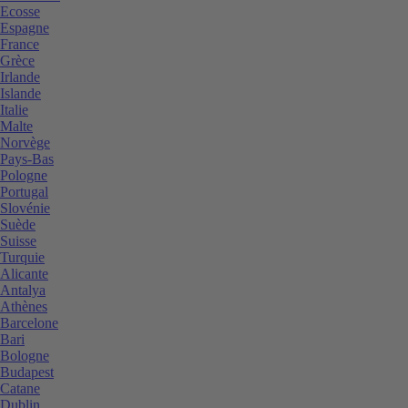
Ecosse
Espagne
France
Grèce
Irlande
Islande
Italie
Malte
Norvège
Pays-Bas
Pologne
Portugal
Slovénie
Suède
Suisse
Turquie
Alicante
Antalya
Athènes
Barcelone
Bari
Bologne
Budapest
Catane
Dublin