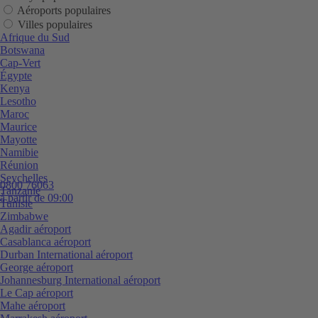
Aéroports populaires
Villes populaires
Afrique du Sud
Botswana
Cap-Vert
Égypte
Kenya
Lesotho
Maroc
Maurice
Mayotte
Namibie
Réunion
Seychelles
0800 76063
Tanzanie
à partir de 09:00
Tunisie
Zimbabwe
Agadir aéroport
Casablanca aéroport
Durban International aéroport
George aéroport
Johannesburg International aéroport
Le Cap aéroport
Mahe aéroport