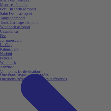
Marrakesh aéroport
Maurice aéroport
Port Elizabeth aéroport
Saint Denis aéroport
Tanger aéroport
Tunis Carthage aéroport
Windhoek aéroport
Casablanca
Fez
Johannesburg
Le Cap
Kilimanjaro
Nariobi
Pretoria
Windhoek
Zanzibar
Voir toutes les destinations
Questions fréquemment posées
Questions fréquemment posées et réponses