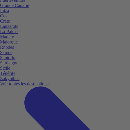
Fuerteventura
Grande Canarie
Ibiza
Cos
Crete
Lanzarote
La-Palma
Madère
Majorque
Rhodes
Samos
Santorin
Sardaigne
Sicile
Ténérife
Zakynthos
Voir toutes les destinations