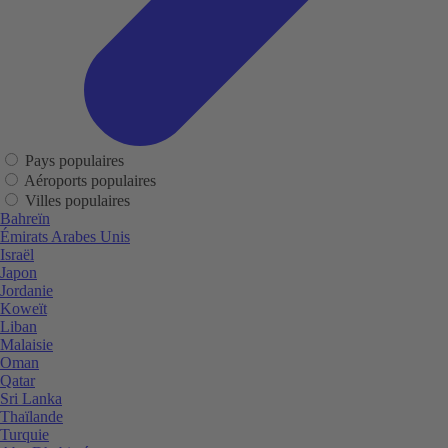
Pays populaires
Aéroports populaires
Villes populaires
Bahreïn
Émirats Arabes Unis
Israël
Japon
Jordanie
Koweït
Liban
Malaisie
Oman
Qatar
Sri Lanka
Thaïlande
Turquie