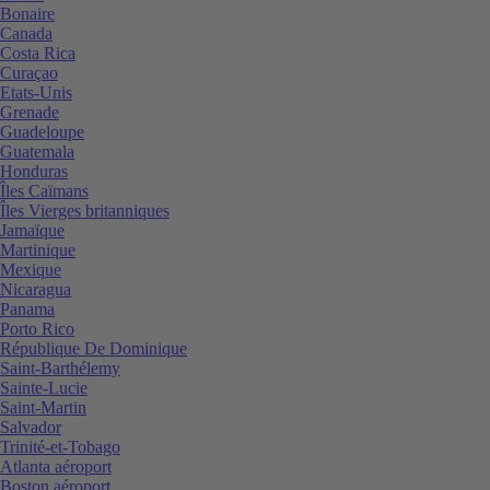
Bonaire
Canada
Costa Rica
Curaçao
Etats-Unis
Grenade
Guadeloupe
Guatemala
Honduras
Îles Caïmans
Îles Vierges britanniques
Jamaïque
Martinique
Mexique
Nicaragua
Panama
Porto Rico
République De Dominique
Saint-Barthélemy
Sainte-Lucie
Saint-Martin
Salvador
Trinité-et-Tobago
Atlanta aéroport
Boston aéroport