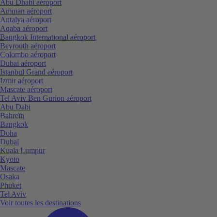
Abu Dhabi aéroport
Amman aéroport
Antalya aéroport
Aqaba aéroport
Bangkok International aéroport
Beyrouth aéroport
Colombo aéroport
Dubai aéroport
Istanbul Grand aéroport
Izmir aéroport
Mascate aéroport
Tel Aviv Ben Gurion aéroport
Abu Dabi
Bahreïn
Bangkok
Doha
Dubaï
Kuala Lumpur
Kyoto
Mascate
Osaka
Phuket
Tel Aviv
Voir toutes les destinations