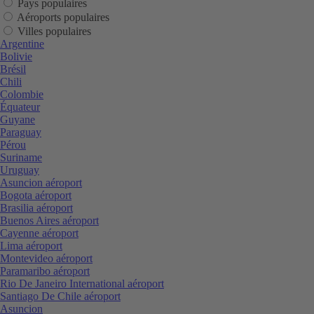
Pays populaires
Aéroports populaires
Villes populaires
Argentine
Bolivie
Brésil
Chili
Colombie
Équateur
Guyane
Paraguay
Pérou
Suriname
Uruguay
Asuncion aéroport
Bogota aéroport
Brasilia aéroport
Buenos Aires aéroport
Cayenne aéroport
Lima aéroport
Montevideo aéroport
Paramaribo aéroport
Rio De Janeiro International aéroport
Santiago De Chile aéroport
Asuncion