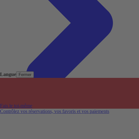
Langue
Fermer
Pays populaires
Aéroports populaires
Fais le toi-même
Villes populaires
Contrôlez vos réservations, vos favoris et vos paiements
Australie
Nouvelle-Zélande
Auckland aéroport
Adelaide aéroport
Alice Springs aéroport