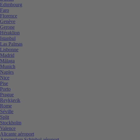
Edimbourg
Faro
Florence
Genève
Gerone
Héraklion
Istanbul
Las Palmas
Lisbonne
Madrid
Málaga
Munich
Naples
Nice
Pise
Porto
Prague
Reykjavik
Rome
Séville
Split
Stockholm
Valence
Alicante aéroport
Amsterdam Schiphol aéroport