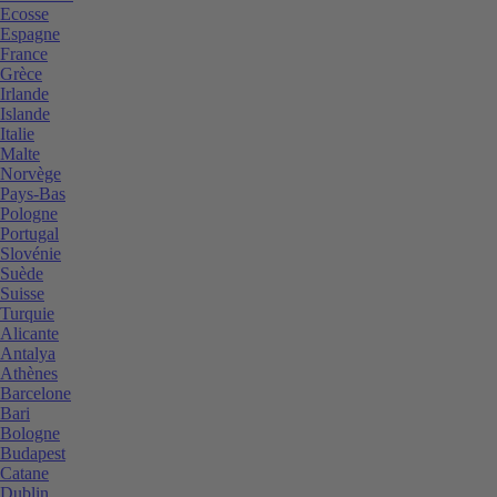
Ecosse
Espagne
France
Grèce
Irlande
Islande
Italie
Malte
Norvège
Pays-Bas
Pologne
Portugal
Slovénie
Suède
Suisse
Turquie
Alicante
Antalya
Athènes
Barcelone
Bari
Bologne
Budapest
Catane
Dublin