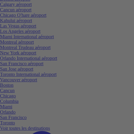
Calgary aéroport
Cancun aéroport
Chicago O'hare aéroport
Kahului aéroport
Las Vegas aéroport
Los Angeles aéroport
Miami International aéroport
Montreal aéroport
Montreal Trudeau aéroport
New York aéroport
Orlando International aéroport
San Francisco aéroport
San Jose aéroport
Toronto International aéroport
Vancouver aéroport
Boston
Cancun
Chicago
Columbia
Miami
Orlando
San Francisco
Toronto
Voir toutes les destinations