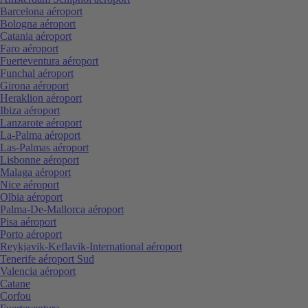
Barcelona aéroport
Bologna aéroport
Catania aéroport
Faro aéroport
Fuerteventura aéroport
Funchal aéroport
Girona aéroport
Heraklion aéroport
Ibiza aéroport
Lanzarote aéroport
La-Palma aéroport
Las-Palmas aéroport
Lisbonne aéroport
Malaga aéroport
Nice aéroport
Olbia aéroport
Palma-De-Mallorca aéroport
Pisa aéroport
Porto aéroport
Reykjavik-Keflavik-International aéroport
Tenerife aéroport Sud
Valencia aéroport
Catane
Corfou