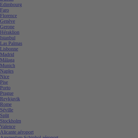
Edimbourg
Faro
Florence
Genève
Gerone
Héraklion
Istanbul
Las Palmas
Lisbonne
Madrid
Málaga
Munich
Naples
Nice
Pise
Porto
Prague
Reykjavik
Rome
Séville
Split
Stockholm
Valence
Alicante aéroport
Amsterdam Schiphol aéroport