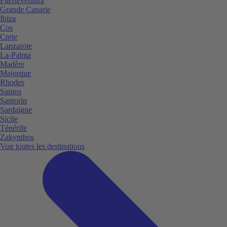
Fuerteventura
Grande Canarie
Ibiza
Cos
Crete
Lanzarote
La-Palma
Madère
Majorque
Rhodes
Samos
Santorin
Sardaigne
Sicile
Ténérife
Zakynthos
Voir toutes les destinations