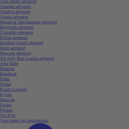
Abu Dhabi aéroport
Amman aéroport
Antalya aéroport
Aqaba aéroport
Bangkok International aéroport
Beyrouth aéroport
Colombo aéroport
Dubai aéroport
Istanbul Grand aéroport
Izmir aéroport
Mascate aéroport
Tel Aviv Ben Gurion aéroport
Abu Dabi
Bahreïn
Bangkok
Doha
Dubaï
Kuala Lumpur
Kyoto
Mascate
Osaka
Phuket
Tel Aviv
Voir toutes les destinations