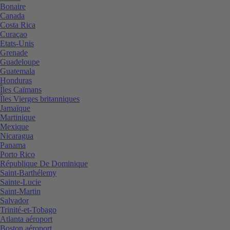
Bonaire
Canada
Costa Rica
Curaçao
Etats-Unis
Grenade
Guadeloupe
Guatemala
Honduras
Îles Caïmans
Îles Vierges britanniques
Jamaïque
Martinique
Mexique
Nicaragua
Panama
Porto Rico
République De Dominique
Saint-Barthélemy
Sainte-Lucie
Saint-Martin
Salvador
Trinité-et-Tobago
Atlanta aéroport
Boston aéroport