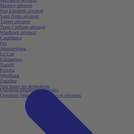
Marrakesh aéroport
Maurice aéroport
Port Elizabeth aéroport
Saint Denis aéroport
Tanger aéroport
Tunis Carthage aéroport
Windhoek aéroport
Casablanca
Fez
Johannesburg
Le Cap
Kilimanjaro
Nariobi
Pretoria
Windhoek
Zanzibar
Voir toutes les destinations
Questions fréquemment posées
Questions fréquemment posées et réponses