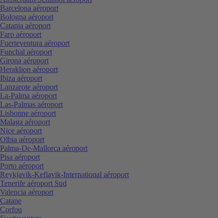
Barcelona aéroport
Bologna aéroport
Catania aéroport
Faro aéroport
Fuerteventura aéroport
Funchal aéroport
Girona aéroport
Heraklion aéroport
Ibiza aéroport
Lanzarote aéroport
La-Palma aéroport
Las-Palmas aéroport
Lisbonne aéroport
Malaga aéroport
Nice aéroport
Olbia aéroport
Palma-De-Mallorca aéroport
Pisa aéroport
Porto aéroport
Reykjavik-Keflavik-International aéroport
Tenerife aéroport Sud
Valencia aéroport
Catane
Corfou