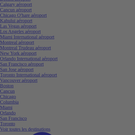
Calgary aéroport
Cancun aéroport
Chicago O'hare aéroport
Kahului aéroport
Las Vegas aéroport
Los Angeles aéroport
Miami International aéroport
Montreal aéroport
Montreal Trudeau aéroport
New York aéroport
Orlando International aéroport
San Francisco aéroport
San Jose aéroport
Toronto International aéroport
Vancouver aéroport
Boston
Cancun
Chicago
Columbia
Miami
Orlando
San Francisco
Toronto
Voir toutes les destinations