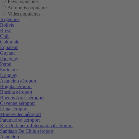
Pays populaires
Aéroports populaires
Villes populaires
Argentine
Bolivie
Brésil
Chili
Colombie
Équateur
Guyane
Paraguay
Pérou
Suriname
Uruguay
Asuncion aéroport
Bogota aéroport
Brasilia aéroport
Buenos Aires aéroport
Cayenne aéroport
Lima aéroport
Montevideo aéroport
Paramaribo aéroport
Rio De Janeiro International aéroport
Santiago De Chile aéroport
Asuncion