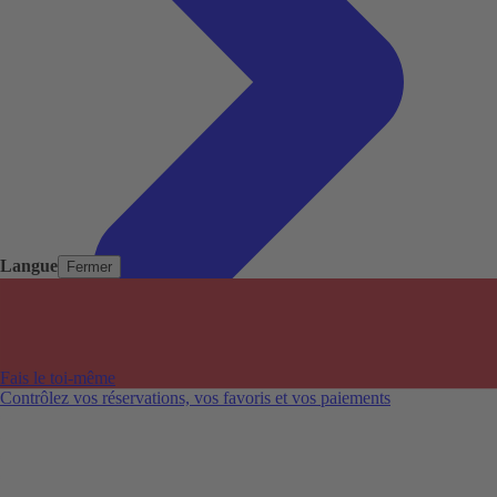
Langue
Fermer
Pays populaires
Aéroports populaires
Fais le toi-même
Villes populaires
Contrôlez vos réservations, vos favoris et vos paiements
Australie
Nouvelle-Zélande
Auckland aéroport
Adelaide aéroport
Alice Springs aéroport