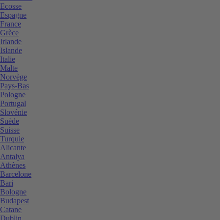
Ecosse
Espagne
France
Grèce
Irlande
Islande
Italie
Malte
Norvège
Pays-Bas
Pologne
Portugal
Slovénie
Suède
Suisse
Turquie
Alicante
Antalya
Athènes
Barcelone
Bari
Bologne
Budapest
Catane
Dublin