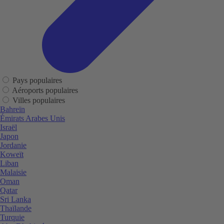
Pays populaires
Aéroports populaires
Villes populaires
Bahreïn
Émirats Arabes Unis
Israël
Japon
Jordanie
Koweït
Liban
Malaisie
Oman
Qatar
Sri Lanka
Thaïlande
Turquie