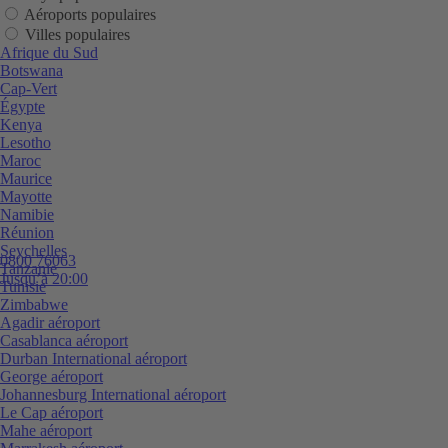
Aéroports populaires
Villes populaires
Afrique du Sud
Botswana
Cap-Vert
Égypte
Kenya
Lesotho
Maroc
Maurice
Mayotte
Namibie
Réunion
Seychelles
0800 76063
Tanzanie
Jusqu’à 20:00
Tunisie
Zimbabwe
Agadir aéroport
Casablanca aéroport
Durban International aéroport
George aéroport
Johannesburg International aéroport
Le Cap aéroport
Mahe aéroport