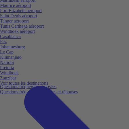
Marrakesh aéroport
Maurice aéroport
Port Elizabeth aéroport
Saint Denis aéroport
Tanger aéroport
Tunis Carthage aéroport
Windhoek aéroport
Casablanca
Fez
Johannesburg
Le Cap
Kilimanjaro
Nariobi
Pretoria
Windhoek
Zanzibar
Voir toutes les destinations
Questions fréquemment posées
Questions fréquemment posées et réponses