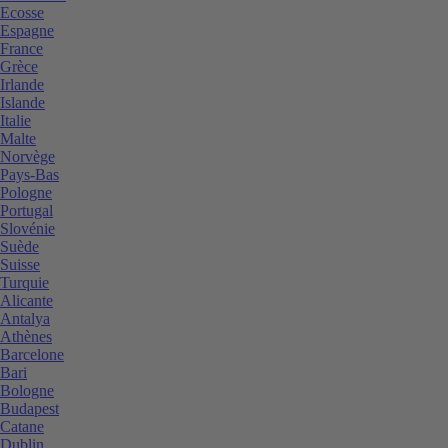
Ecosse
Espagne
France
Grèce
Irlande
Islande
Italie
Malte
Norvège
Pays-Bas
Pologne
Portugal
Slovénie
Suède
Suisse
Turquie
Alicante
Antalya
Athènes
Barcelone
Bari
Bologne
Budapest
Catane
Dublin