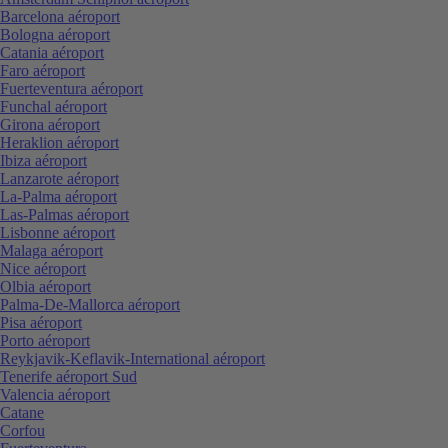
Barcelona aéroport
Bologna aéroport
Catania aéroport
Faro aéroport
Fuerteventura aéroport
Funchal aéroport
Girona aéroport
Heraklion aéroport
Ibiza aéroport
Lanzarote aéroport
La-Palma aéroport
Las-Palmas aéroport
Lisbonne aéroport
Malaga aéroport
Nice aéroport
Olbia aéroport
Palma-De-Mallorca aéroport
Pisa aéroport
Porto aéroport
Reykjavik-Keflavik-International aéroport
Tenerife aéroport Sud
Valencia aéroport
Catane
Corfou