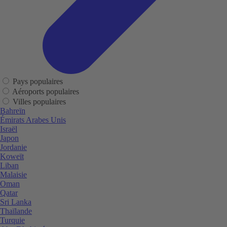
Pays populaires
Aéroports populaires
Villes populaires
Bahreïn
Émirats Arabes Unis
Israël
Japon
Jordanie
Koweït
Liban
Malaisie
Oman
Qatar
Sri Lanka
Thaïlande
Turquie