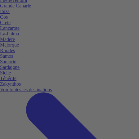
Fuerteventura
Grande Canarie
Ibiza
Cos
Crete
Lanzarote
La-Palma
Madère
Majorque
Rhodes
Samos
Santorin
Sardaigne
Sicile
Ténérife
Zakynthos
Voir toutes les destinations