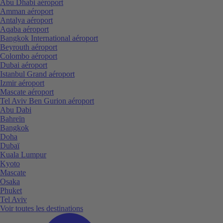
Abu Dhabi aéroport
Amman aéroport
Antalya aéroport
Aqaba aéroport
Bangkok International aéroport
Beyrouth aéroport
Colombo aéroport
Dubai aéroport
Istanbul Grand aéroport
Izmir aéroport
Mascate aéroport
Tel Aviv Ben Gurion aéroport
Abu Dabi
Bahreïn
Bangkok
Doha
Dubaï
Kuala Lumpur
Kyoto
Mascate
Osaka
Phuket
Tel Aviv
Voir toutes les destinations