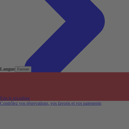
Langue
Fermer
Pays populaires
Aéroports populaires
Fais le toi-même
Villes populaires
Contrôlez vos réservations, vos favoris et vos paiements
Australie
Nouvelle-Zélande
Auckland aéroport
Adelaide aéroport
Alice Springs aéroport