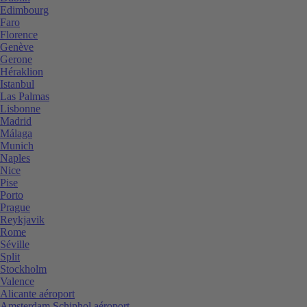
Edimbourg
Faro
Florence
Genève
Gerone
Héraklion
Istanbul
Las Palmas
Lisbonne
Madrid
Málaga
Munich
Naples
Nice
Pise
Porto
Prague
Reykjavik
Rome
Séville
Split
Stockholm
Valence
Alicante aéroport
Amsterdam Schiphol aéroport