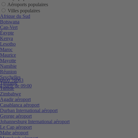
Aéroports populaires
Villes populaires
Afrique du Sud
Botswana
Cap-Vert
Égypte
Kenya
Lesotho
Maroc
Maurice
Mayotte
Namibie
Réunion
Seychelles
0800 76063
Tanzanie
à partir de 09:00
Tunisie
Zimbabwe
Agadir aéroport
Casablanca aéroport
Durban International aéroport
George aéroport
Johannesburg International aéroport
Le Cap aéroport
Mahe aéroport