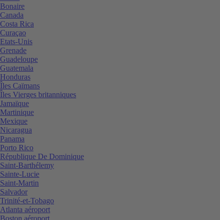
Bonaire
Canada
Costa Rica
Curaçao
Etats-Unis
Grenade
Guadeloupe
Guatemala
Honduras
Îles Caïmans
Îles Vierges britanniques
Jamaïque
Martinique
Mexique
Nicaragua
Panama
Porto Rico
République De Dominique
Saint-Barthélemy
Sainte-Lucie
Saint-Martin
Salvador
Trinité-et-Tobago
Atlanta aéroport
Boston aéroport