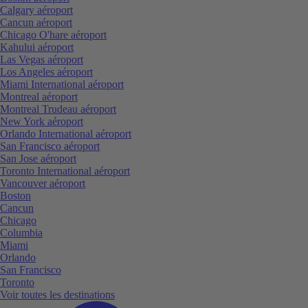
Calgary aéroport
Cancun aéroport
Chicago O'hare aéroport
Kahului aéroport
Las Vegas aéroport
Los Angeles aéroport
Miami International aéroport
Montreal aéroport
Montreal Trudeau aéroport
New York aéroport
Orlando International aéroport
San Francisco aéroport
San Jose aéroport
Toronto International aéroport
Vancouver aéroport
Boston
Cancun
Chicago
Columbia
Miami
Orlando
San Francisco
Toronto
Voir toutes les destinations