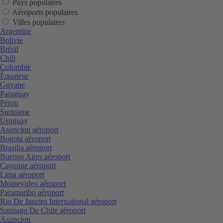
Pays populaires
Aéroports populaires
Villes populaires
Argentine
Bolivie
Brésil
Chili
Colombie
Équateur
Guyane
Paraguay
Pérou
Suriname
Uruguay
Asuncion aéroport
Bogota aéroport
Brasilia aéroport
Buenos Aires aéroport
Cayenne aéroport
Lima aéroport
Montevideo aéroport
Paramaribo aéroport
Rio De Janeiro International aéroport
Santiago De Chile aéroport
Asuncion