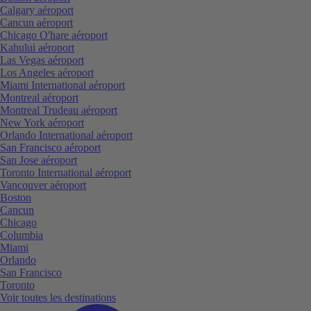
Calgary aéroport
Cancun aéroport
Chicago O'hare aéroport
Kahului aéroport
Las Vegas aéroport
Los Angeles aéroport
Miami International aéroport
Montreal aéroport
Montreal Trudeau aéroport
New York aéroport
Orlando International aéroport
San Francisco aéroport
San Jose aéroport
Toronto International aéroport
Vancouver aéroport
Boston
Cancun
Chicago
Columbia
Miami
Orlando
San Francisco
Toronto
Voir toutes les destinations