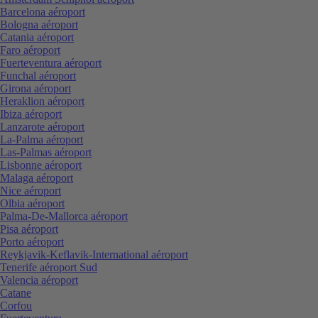
Barcelona aéroport
Bologna aéroport
Catania aéroport
Faro aéroport
Fuerteventura aéroport
Funchal aéroport
Girona aéroport
Heraklion aéroport
Ibiza aéroport
Lanzarote aéroport
La-Palma aéroport
Las-Palmas aéroport
Lisbonne aéroport
Malaga aéroport
Nice aéroport
Olbia aéroport
Palma-De-Mallorca aéroport
Pisa aéroport
Porto aéroport
Reykjavik-Keflavik-International aéroport
Tenerife aéroport Sud
Valencia aéroport
Catane
Corfou