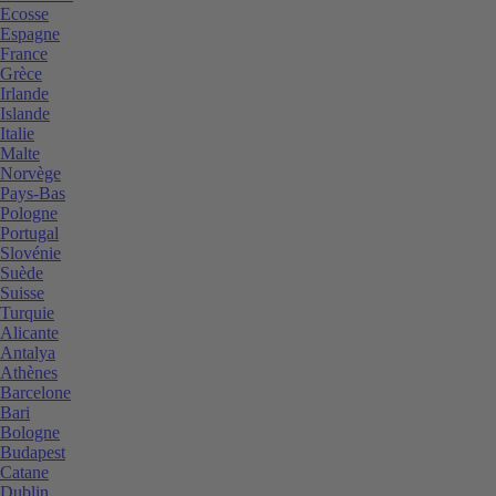
Ecosse
Espagne
France
Grèce
Irlande
Islande
Italie
Malte
Norvège
Pays-Bas
Pologne
Portugal
Slovénie
Suède
Suisse
Turquie
Alicante
Antalya
Athènes
Barcelone
Bari
Bologne
Budapest
Catane
Dublin