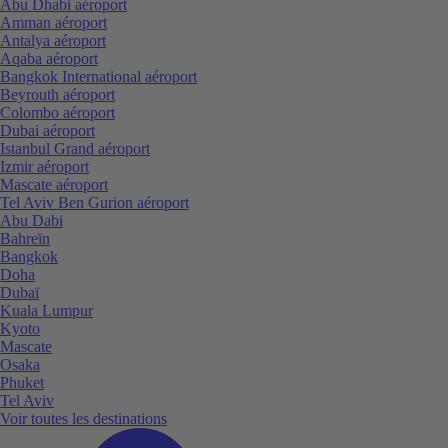
Abu Dhabi aéroport
Amman aéroport
Antalya aéroport
Aqaba aéroport
Bangkok International aéroport
Beyrouth aéroport
Colombo aéroport
Dubai aéroport
Istanbul Grand aéroport
Izmir aéroport
Mascate aéroport
Tel Aviv Ben Gurion aéroport
Abu Dabi
Bahreïn
Bangkok
Doha
Dubaï
Kuala Lumpur
Kyoto
Mascate
Osaka
Phuket
Tel Aviv
Voir toutes les destinations