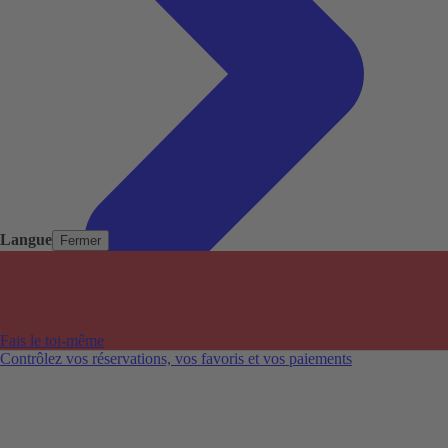
Langue
Fermer
Pays populaires
Aéroports populaires
Fais le toi-même
Villes populaires
Contrôlez vos réservations, vos favoris et vos paiements
Australie
Nouvelle-Zélande
Auckland aéroport
Adelaide aéroport
Alice Springs aéroport