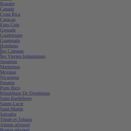
Bonaire
Canada
Costa Rica
Curaçao
Etats-Unis
Grenade
Guadeloupe
Guatemala
Honduras
Îles Caïmans
Îles Vierges britanniques
Jamaïque
Martinique
Mexique
Nicaragua
Panama
Porto Rico
République De Dominique
Saint-Barthélemy
Sainte-Lucie
Saint-Martin
Salvador
Trinité-et-Tobago
Atlanta aéroport
Boston aéroport