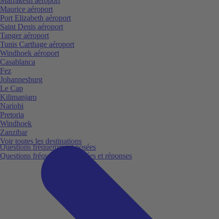
Marrakesh aéroport
Maurice aéroport
Port Elizabeth aéroport
Saint Denis aéroport
Tanger aéroport
Tunis Carthage aéroport
Windhoek aéroport
Casablanca
Fez
Johannesburg
Le Cap
Kilimanjaro
Nariobi
Pretoria
Windhoek
Zanzibar
Voir toutes les destinations
Questions fréquemment posées
Questions fréquemment posées et réponses