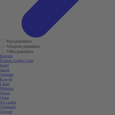
Pays populaires
Aéroports populaires
Villes populaires
Bahreïn
Émirats Arabes Unis
Israël
Japon
Jordanie
Koweït
Liban
Malaisie
Oman
Qatar
Sri Lanka
Thaïlande
Turquie