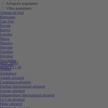
Aéroports populaires
Villes populaires
Afrique du Sud
Botswana
Cap-Vert
Égypte
Kenya
Lesotho
Maroc
Maurice
Mayotte
Namibie
Réunion
Seychelles
0800 76063
Tanzanie
Jusqu’à 17:30
Tunisie
Zimbabwe
Agadir aéroport
Casablanca aéroport
Durban International aéroport
George aéroport
Johannesburg International aéroport
Le Cap aéroport
Mahe aéroport