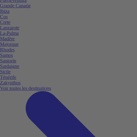
Fuerteventura
Grande Canarie
Ibiza
Cos
Crete
Lanzarote
La-Palma
Madère
Majorque
Rhodes
Samos
Santorin
Sardaigne
Sicile
Ténérife
Zakynthos
Voir toutes les destinations