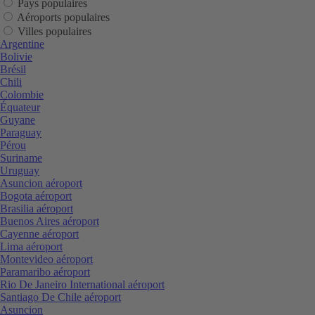
Pays populaires
Aéroports populaires
Villes populaires
Argentine
Bolivie
Brésil
Chili
Colombie
Équateur
Guyane
Paraguay
Pérou
Suriname
Uruguay
Asuncion aéroport
Bogota aéroport
Brasilia aéroport
Buenos Aires aéroport
Cayenne aéroport
Lima aéroport
Montevideo aéroport
Paramaribo aéroport
Rio De Janeiro International aéroport
Santiago De Chile aéroport
Asuncion