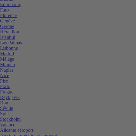
Edimbourg
Faro
Florence
Genève
Gerone
Héraklion
Istanbul
Las Palmas
Lisbonne
Madrid
Málaga
Munich
Naples
Nice
Pise
Porto
Prague
Reykjavik
Rome
Séville
Split
Stockholm
Valence
Alicante aéroport
Amsterdam Schiphol aéroport