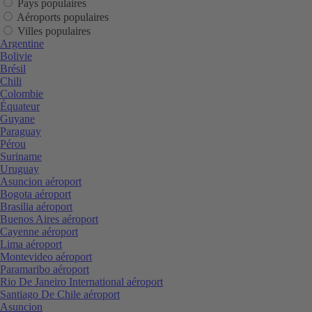
Pays populaires
Aéroports populaires
Villes populaires
Argentine
Bolivie
Brésil
Chili
Colombie
Équateur
Guyane
Paraguay
Pérou
Suriname
Uruguay
Asuncion aéroport
Bogota aéroport
Brasilia aéroport
Buenos Aires aéroport
Cayenne aéroport
Lima aéroport
Montevideo aéroport
Paramaribo aéroport
Rio De Janeiro International aéroport
Santiago De Chile aéroport
Asuncion