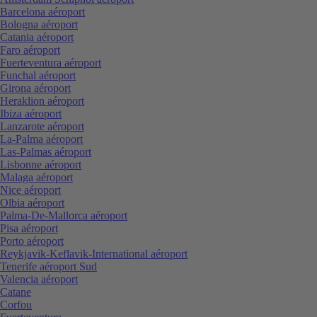
Barcelona aéroport
Bologna aéroport
Catania aéroport
Faro aéroport
Fuerteventura aéroport
Funchal aéroport
Girona aéroport
Heraklion aéroport
Ibiza aéroport
Lanzarote aéroport
La-Palma aéroport
Las-Palmas aéroport
Lisbonne aéroport
Malaga aéroport
Nice aéroport
Olbia aéroport
Palma-De-Mallorca aéroport
Pisa aéroport
Porto aéroport
Reykjavik-Keflavik-International aéroport
Tenerife aéroport Sud
Valencia aéroport
Catane
Corfou