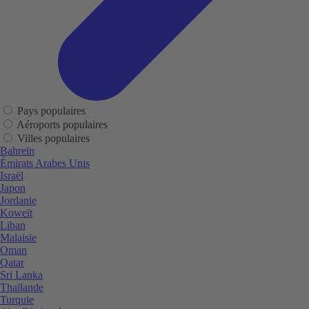
Pays populaires
Aéroports populaires
Villes populaires
Bahreïn
Émirats Arabes Unis
Israël
Japon
Jordanie
Koweït
Liban
Malaisie
Oman
Qatar
Sri Lanka
Thaïlande
Turquie