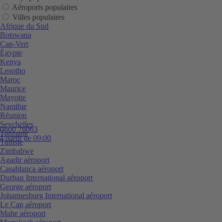
Aéroports populaires
Villes populaires
Afrique du Sud
Botswana
Cap-Vert
Égypte
Kenya
Lesotho
Maroc
Maurice
Mayotte
Namibie
Réunion
Seychelles
0800 76063
Tanzanie
à partir de 09:00
Tunisie
Zimbabwe
Agadir aéroport
Casablanca aéroport
Durban International aéroport
George aéroport
Johannesburg International aéroport
Le Cap aéroport
Mahe aéroport