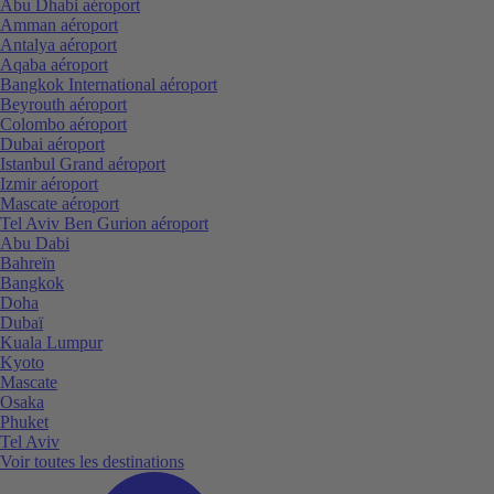
Abu Dhabi aéroport
Amman aéroport
Antalya aéroport
Aqaba aéroport
Bangkok International aéroport
Beyrouth aéroport
Colombo aéroport
Dubai aéroport
Istanbul Grand aéroport
Izmir aéroport
Mascate aéroport
Tel Aviv Ben Gurion aéroport
Abu Dabi
Bahreïn
Bangkok
Doha
Dubaï
Kuala Lumpur
Kyoto
Mascate
Osaka
Phuket
Tel Aviv
Voir toutes les destinations