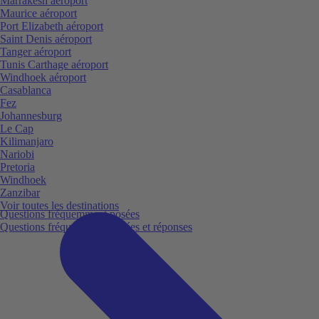
Marrakesh aéroport
Maurice aéroport
Port Elizabeth aéroport
Saint Denis aéroport
Tanger aéroport
Tunis Carthage aéroport
Windhoek aéroport
Casablanca
Fez
Johannesburg
Le Cap
Kilimanjaro
Nariobi
Pretoria
Windhoek
Zanzibar
Voir toutes les destinations
Questions fréquemment posées
Questions fréquemment posées et réponses