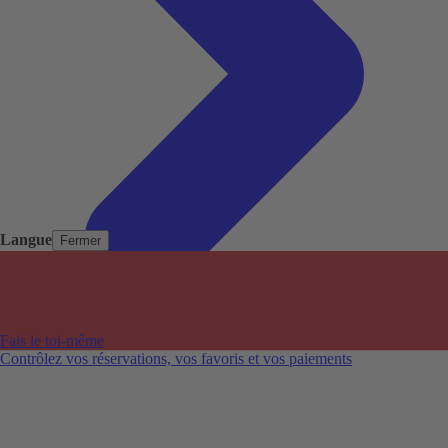
Langue
Fermer
Pays populaires
Aéroports populaires
Fais le toi-même
Villes populaires
Contrôlez vos réservations, vos favoris et vos paiements
Australie
Nouvelle-Zélande
Auckland aéroport
Adelaide aéroport
Alice Springs aéroport