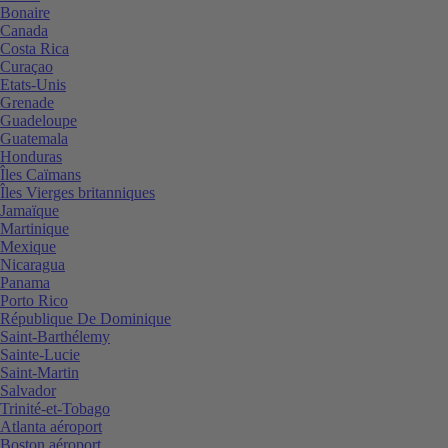
Bonaire
Canada
Costa Rica
Curaçao
Etats-Unis
Grenade
Guadeloupe
Guatemala
Honduras
Îles Caïmans
Îles Vierges britanniques
Jamaïque
Martinique
Mexique
Nicaragua
Panama
Porto Rico
République De Dominique
Saint-Barthélemy
Sainte-Lucie
Saint-Martin
Salvador
Trinité-et-Tobago
Atlanta aéroport
Boston aéroport