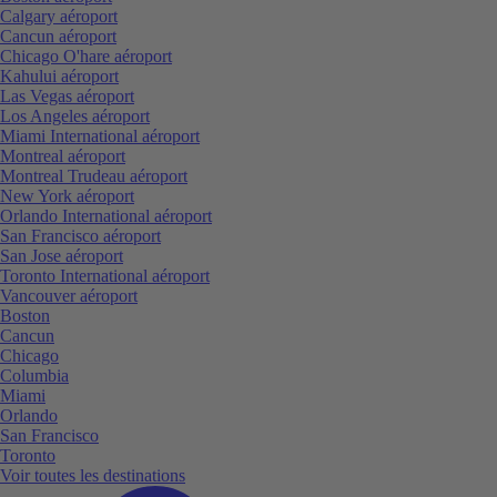
Calgary aéroport
Cancun aéroport
Chicago O'hare aéroport
Kahului aéroport
Las Vegas aéroport
Los Angeles aéroport
Miami International aéroport
Montreal aéroport
Montreal Trudeau aéroport
New York aéroport
Orlando International aéroport
San Francisco aéroport
San Jose aéroport
Toronto International aéroport
Vancouver aéroport
Boston
Cancun
Chicago
Columbia
Miami
Orlando
San Francisco
Toronto
Voir toutes les destinations