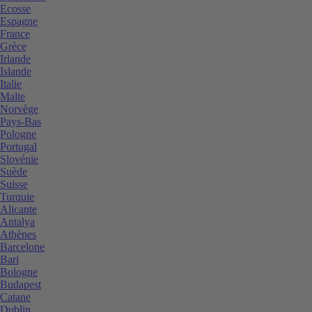
Ecosse
Espagne
France
Grèce
Irlande
Islande
Italie
Malte
Norvège
Pays-Bas
Pologne
Portugal
Slovénie
Suède
Suisse
Turquie
Alicante
Antalya
Athènes
Barcelone
Bari
Bologne
Budapest
Catane
Dublin