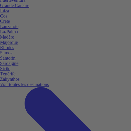
Fuerteventura
Grande Canarie
Ibiza
Cos
Crete
Lanzarote
La-Palma
Madère
Majorque
Rhodes
Samos
Santorin
Sardaigne
Sicile
Ténérife
Zakynthos
Voir toutes les destinations