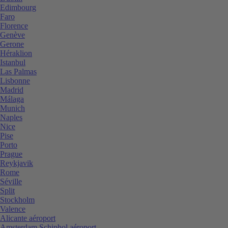
Edimbourg
Faro
Florence
Genève
Gerone
Héraklion
Istanbul
Las Palmas
Lisbonne
Madrid
Málaga
Munich
Naples
Nice
Pise
Porto
Prague
Reykjavik
Rome
Séville
Split
Stockholm
Valence
Alicante aéroport
Amsterdam Schiphol aéroport