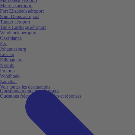
Marrakesh aéroport
Maurice aéroport
Port Elizabeth aéroport
Saint Denis aéroport
Tanger aéroport
Tunis Carthage aéroport
Windhoek aéroport
Casablanca
Fez
Johannesburg
Le Cap
Kilimanjaro
Nariobi
Pretoria
Windhoek
Zanzibar
Voir toutes les destinations
Questions fréquemment posées
Questions fréquemment posées et réponses