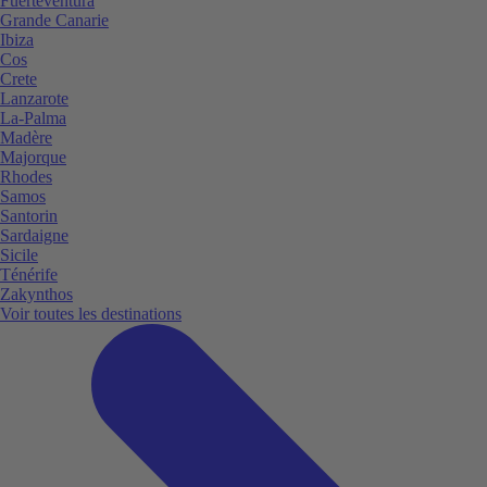
Fuerteventura
Grande Canarie
Ibiza
Cos
Crete
Lanzarote
La-Palma
Madère
Majorque
Rhodes
Samos
Santorin
Sardaigne
Sicile
Ténérife
Zakynthos
Voir toutes les destinations