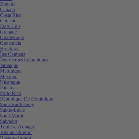
Bonaire
Canada
Costa Rica
Curaçao
Etats-Unis
Grenade
Guadeloupe
Guatemala
Honduras
Îles Caïmans
Îles Vierges britanniques
Jamaïque
Martinique
Mexique
Nicaragua
Panama
Porto Rico
République De Dominique
Saint-Barthélemy
Sainte-Lucie
Saint-Martin
Salvador
Trinité-et-Tobago
Atlanta aéroport
Boston aéroport