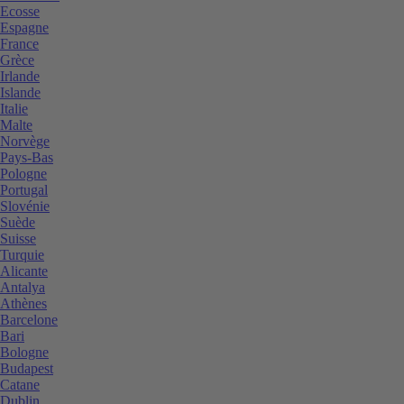
Ecosse
Espagne
France
Grèce
Irlande
Islande
Italie
Malte
Norvège
Pays-Bas
Pologne
Portugal
Slovénie
Suède
Suisse
Turquie
Alicante
Antalya
Athènes
Barcelone
Bari
Bologne
Budapest
Catane
Dublin