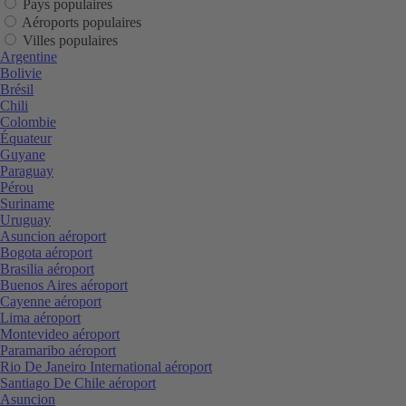
Pays populaires
Aéroports populaires
Villes populaires
Argentine
Bolivie
Brésil
Chili
Colombie
Équateur
Guyane
Paraguay
Pérou
Suriname
Uruguay
Asuncion aéroport
Bogota aéroport
Brasilia aéroport
Buenos Aires aéroport
Cayenne aéroport
Lima aéroport
Montevideo aéroport
Paramaribo aéroport
Rio De Janeiro International aéroport
Santiago De Chile aéroport
Asuncion