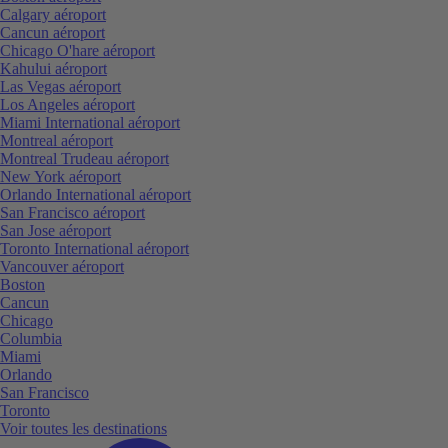
Calgary aéroport
Cancun aéroport
Chicago O'hare aéroport
Kahului aéroport
Las Vegas aéroport
Los Angeles aéroport
Miami International aéroport
Montreal aéroport
Montreal Trudeau aéroport
New York aéroport
Orlando International aéroport
San Francisco aéroport
San Jose aéroport
Toronto International aéroport
Vancouver aéroport
Boston
Cancun
Chicago
Columbia
Miami
Orlando
San Francisco
Toronto
Voir toutes les destinations