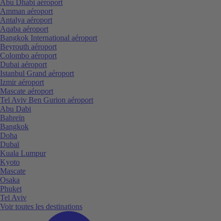
Abu Dhabi aéroport
Amman aéroport
Antalya aéroport
Aqaba aéroport
Bangkok International aéroport
Beyrouth aéroport
Colombo aéroport
Dubai aéroport
Istanbul Grand aéroport
Izmir aéroport
Mascate aéroport
Tel Aviv Ben Gurion aéroport
Abu Dabi
Bahreïn
Bangkok
Doha
Dubaï
Kuala Lumpur
Kyoto
Mascate
Osaka
Phuket
Tel Aviv
Voir toutes les destinations