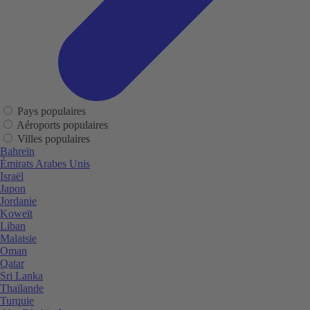
Pays populaires
Aéroports populaires
Villes populaires
Bahreïn
Émirats Arabes Unis
Israël
Japon
Jordanie
Koweït
Liban
Malaisie
Oman
Qatar
Sri Lanka
Thaïlande
Turquie