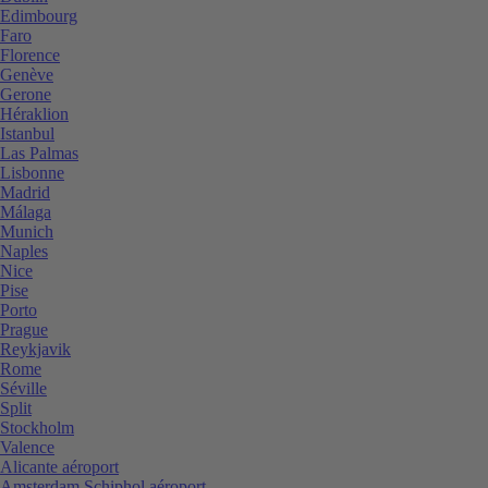
Edimbourg
Faro
Florence
Genève
Gerone
Héraklion
Istanbul
Las Palmas
Lisbonne
Madrid
Málaga
Munich
Naples
Nice
Pise
Porto
Prague
Reykjavik
Rome
Séville
Split
Stockholm
Valence
Alicante aéroport
Amsterdam Schiphol aéroport