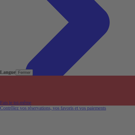
Langue
Fermer
Pays populaires
Aéroports populaires
Fais le toi-même
Villes populaires
Contrôlez vos réservations, vos favoris et vos paiements
Australie
Nouvelle-Zélande
Auckland aéroport
Adelaide aéroport
Alice Springs aéroport