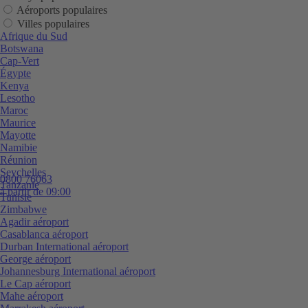
Aéroports populaires
Villes populaires
Afrique du Sud
Botswana
Cap-Vert
Égypte
Kenya
Lesotho
Maroc
Maurice
Mayotte
Namibie
Réunion
Seychelles
0800 76063
Tanzanie
à partir de 09:00
Tunisie
Zimbabwe
Agadir aéroport
Casablanca aéroport
Durban International aéroport
George aéroport
Johannesburg International aéroport
Le Cap aéroport
Mahe aéroport