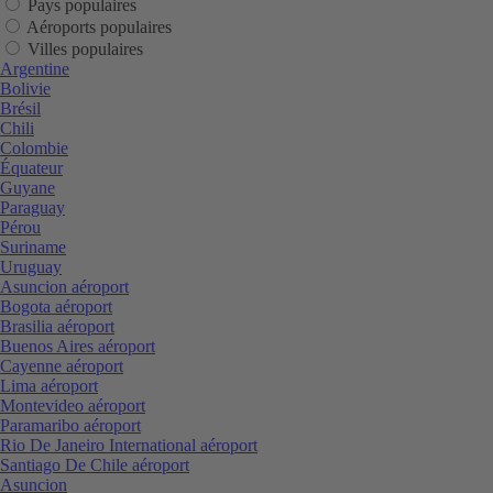
Pays populaires
Aéroports populaires
Villes populaires
Argentine
Bolivie
Brésil
Chili
Colombie
Équateur
Guyane
Paraguay
Pérou
Suriname
Uruguay
Asuncion aéroport
Bogota aéroport
Brasilia aéroport
Buenos Aires aéroport
Cayenne aéroport
Lima aéroport
Montevideo aéroport
Paramaribo aéroport
Rio De Janeiro International aéroport
Santiago De Chile aéroport
Asuncion