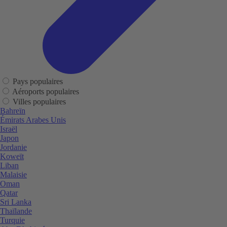
Pays populaires
Aéroports populaires
Villes populaires
Bahreïn
Émirats Arabes Unis
Israël
Japon
Jordanie
Koweït
Liban
Malaisie
Oman
Qatar
Sri Lanka
Thaïlande
Turquie