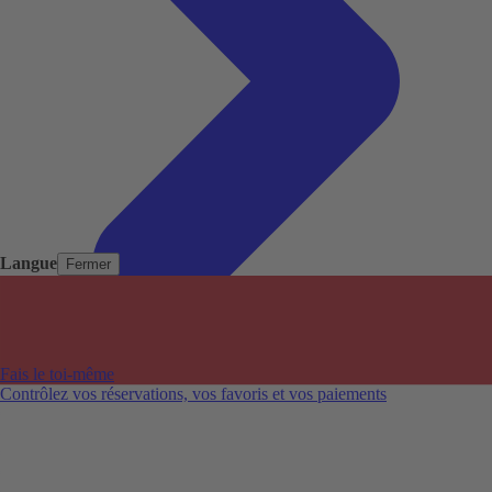
Langue
Fermer
Pays populaires
Aéroports populaires
Fais le toi-même
Villes populaires
Contrôlez vos réservations, vos favoris et vos paiements
Australie
Nouvelle-Zélande
Auckland aéroport
Adelaide aéroport
Alice Springs aéroport