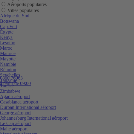
Aéroports populaires
Villes populaires
Afrique du Sud
Botswana
Cap-Vert
Égypte
Kenya
Lesotho
Maroc
Maurice
Mayotte
Namibie
Réunion
Seychelles
0800 76063
Tanzanie
à partir de 09:00
Tunisie
Zimbabwe
Agadir aéroport
Casablanca aéroport
Durban International aéroport
George aéroport
Johannesburg International aéroport
Le Cap aéroport
Mahe aéroport