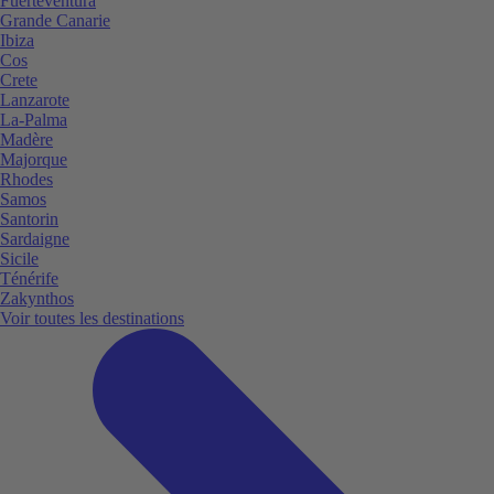
Fuerteventura
Grande Canarie
Ibiza
Cos
Crete
Lanzarote
La-Palma
Madère
Majorque
Rhodes
Samos
Santorin
Sardaigne
Sicile
Ténérife
Zakynthos
Voir toutes les destinations