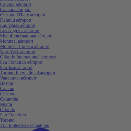
Calgary aéroport
Cancun aéroport
Chicago O'hare aéroport
Kahului aéroport
Las Vegas aéroport
Los Angeles aéroport
Miami International aéroport
Montreal aéroport
Montreal Trudeau aéroport
New York aéroport
Orlando International aéroport
San Francisco aéroport
San Jose aéroport
Toronto International aéroport
Vancouver aéroport
Boston
Cancun
Chicago
Columbia
Miami
Orlando
San Francisco
Toronto
Voir toutes les destinations