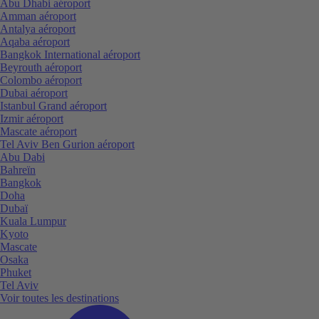
Abu Dhabi aéroport
Amman aéroport
Antalya aéroport
Aqaba aéroport
Bangkok International aéroport
Beyrouth aéroport
Colombo aéroport
Dubai aéroport
Istanbul Grand aéroport
Izmir aéroport
Mascate aéroport
Tel Aviv Ben Gurion aéroport
Abu Dabi
Bahreïn
Bangkok
Doha
Dubaï
Kuala Lumpur
Kyoto
Mascate
Osaka
Phuket
Tel Aviv
Voir toutes les destinations