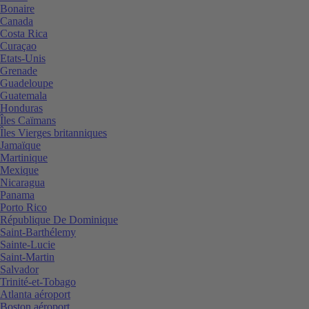
Bonaire
Canada
Costa Rica
Curaçao
Etats-Unis
Grenade
Guadeloupe
Guatemala
Honduras
Îles Caïmans
Îles Vierges britanniques
Jamaïque
Martinique
Mexique
Nicaragua
Panama
Porto Rico
République De Dominique
Saint-Barthélemy
Sainte-Lucie
Saint-Martin
Salvador
Trinité-et-Tobago
Atlanta aéroport
Boston aéroport