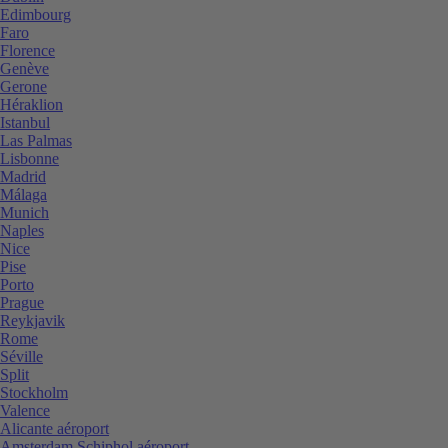
Edimbourg
Faro
Florence
Genève
Gerone
Héraklion
Istanbul
Las Palmas
Lisbonne
Madrid
Málaga
Munich
Naples
Nice
Pise
Porto
Prague
Reykjavik
Rome
Séville
Split
Stockholm
Valence
Alicante aéroport
Amsterdam Schiphol aéroport