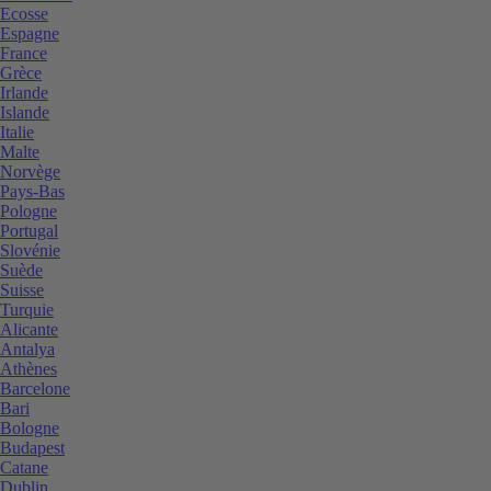
Ecosse
Espagne
France
Grèce
Irlande
Islande
Italie
Malte
Norvège
Pays-Bas
Pologne
Portugal
Slovénie
Suède
Suisse
Turquie
Alicante
Antalya
Athènes
Barcelone
Bari
Bologne
Budapest
Catane
Dublin