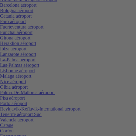
Barcelona aéroport
Bologna aéroport
Catania aéroport
Faro aéroport
Fuerteventura aéroport
Funchal aéroport
Girona aéroport
Heraklion aéroport
Ibiza aéroport
Lanzarote aéroport
La-Palma aéroport
Las-Palmas aéroport
Lisbonne aéroport
Malaga aéroport
Nice aéroport
Olbia aéroport
Palma-De-Mallorca aéroport
Pisa aéroport
Porto aéroport
Reykjavik-Keflavik-International aéroport
Tenerife aéroport Sud
Valencia aéroport
Catane
Corfou