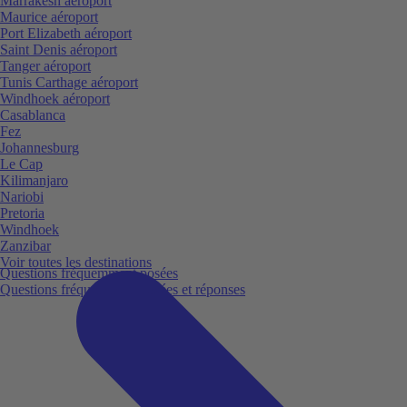
Marrakesh aéroport
Maurice aéroport
Port Elizabeth aéroport
Saint Denis aéroport
Tanger aéroport
Tunis Carthage aéroport
Windhoek aéroport
Casablanca
Fez
Johannesburg
Le Cap
Kilimanjaro
Nariobi
Pretoria
Windhoek
Zanzibar
Voir toutes les destinations
Questions fréquemment posées
Questions fréquemment posées et réponses