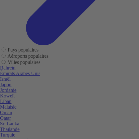
Pays populaires
Aéroports populaires
Villes populaires
Bahreïn
Émirats Arabes Unis
Israël
Japon
Jordanie
Koweït
Liban
Malaisie
Oman
Qatar
Sri Lanka
Thaïlande
Turquie