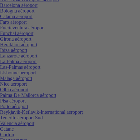
Barcelona aéroport
Bologna aéroport
Catania aéroport
Faro aéroport
Fuerteventura aéroport
Funchal aéroport
Girona aéroport
Heraklion aéroport
Ibiza aéroport
Lanzarote aéroport
La-Palma aéroport
Las-Palmas aéroport
Lisbonne aéroport
Malaga aéroport
Nice aéroport
Olbia aéroport
Palma-De-Mallorca aéroport
Pisa aéroport
Porto aéroport
Reykjavik-Keflavik-International aéroport
Tenerife aéroport Sud
Valencia aéroport
Catane
Corfou