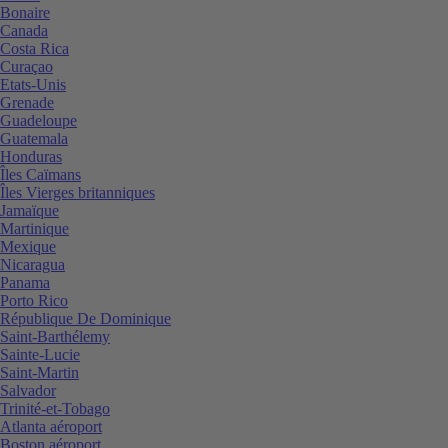
Bonaire
Canada
Costa Rica
Curaçao
Etats-Unis
Grenade
Guadeloupe
Guatemala
Honduras
Îles Caïmans
Îles Vierges britanniques
Jamaïque
Martinique
Mexique
Nicaragua
Panama
Porto Rico
République De Dominique
Saint-Barthélemy
Sainte-Lucie
Saint-Martin
Salvador
Trinité-et-Tobago
Atlanta aéroport
Boston aéroport