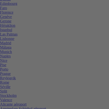
Edimbourg
Faro
Florence
Genève
Gerone
Héraklion
Istanbul
Las Palmas
Lisbonne
Madrid
Málaga
Munich
Naples
Nice
Pise
Porto
Prague
Reykjavik
Rome
Séville
Split
Stockholm
Valence
Alicante aéroport
Amsterdam Schiphol aéroport