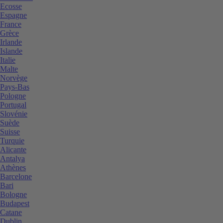
Ecosse
Espagne
France
Grèce
Irlande
Islande
Italie
Malte
Norvège
Pays-Bas
Pologne
Portugal
Slovénie
Suède
Suisse
Turquie
Alicante
Antalya
Athènes
Barcelone
Bari
Bologne
Budapest
Catane
Dublin