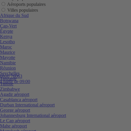
Aéroports populaires
Villes populaires
Afrique du Sud
Botswana
Cap-Vert
Égypte
Kenya
Lesotho
Maroc
Maurice
Mayotte
Namibie
Réunion
Seychelles
0800 76063
Tanzanie
à partir de 09:00
Tunisie
Zimbabwe
Agadir aéroport
Casablanca aéroport
Durban International aéroport
George aéroport
Johannesburg International aéroport
Le Cap aéroport
Mahe aéroport