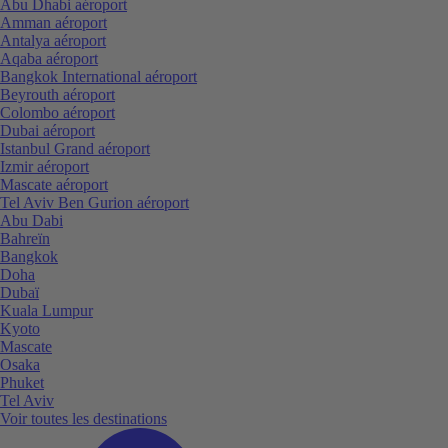
Abu Dhabi aéroport
Amman aéroport
Antalya aéroport
Aqaba aéroport
Bangkok International aéroport
Beyrouth aéroport
Colombo aéroport
Dubai aéroport
Istanbul Grand aéroport
Izmir aéroport
Mascate aéroport
Tel Aviv Ben Gurion aéroport
Abu Dabi
Bahreïn
Bangkok
Doha
Dubaï
Kuala Lumpur
Kyoto
Mascate
Osaka
Phuket
Tel Aviv
Voir toutes les destinations