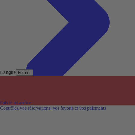
Langue
Fermer
Pays populaires
Aéroports populaires
Fais le toi-même
Villes populaires
Contrôlez vos réservations, vos favoris et vos paiements
Australie
Nouvelle-Zélande
Auckland aéroport
Adelaide aéroport
Alice Springs aéroport