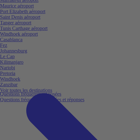
Marrakesh aéroport
Maurice aéroport
Port Elizabeth aéroport
Saint Denis aéroport
Tanger aéroport
Tunis Carthage aéroport
Windhoek aéroport
Casablanca
Fez
Johannesburg
Le Cap
Kilimanjaro
Nariobi
Pretoria
Windhoek
Zanzibar
Voir toutes les destinations
Questions fréquemment posées
Questions fréquemment posées et réponses