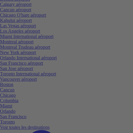
Calgary aéroport
Cancun aéroport
Chicago O'hare aéroport
Kahului aéroport
Las Vegas aéroport
Los Angeles aéroport
Miami International aéroport
Montreal aéroport
Montreal Trudeau aéroport
New York aéroport
Orlando International aéroport
San Francisco aéroport
San Jose aéroport
Toronto International aéroport
Vancouver aéroport
Boston
Cancun
Chicago
Columbia
Miami
Orlando
San Francisco
Toronto
Voir toutes les destinations