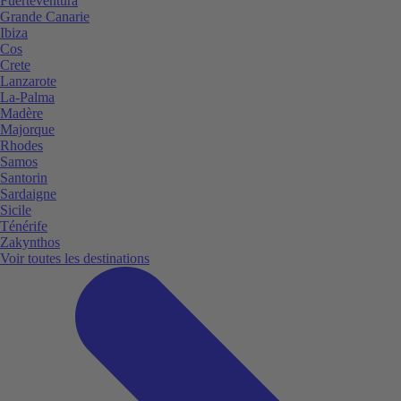
Fuerteventura
Grande Canarie
Ibiza
Cos
Crete
Lanzarote
La-Palma
Madère
Majorque
Rhodes
Samos
Santorin
Sardaigne
Sicile
Ténérife
Zakynthos
Voir toutes les destinations