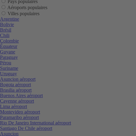
Pays populaires
Aéroports populaires
Villes populaires
Argentine
Bolivie
Brésil
Chili
Colombie
Équateur
Guyane
Paraguay
Pérou
Suriname
Uruguay
Asuncion aéroport
Bogota aéroport
Brasilia aéroport
Buenos Aires aéroport
Cayenne aéroport
Lima aéroport
Montevideo aéroport
Paramaribo aéroport
Rio De Janeiro International aéroport
Santiago De Chile aéroport
Asuncion