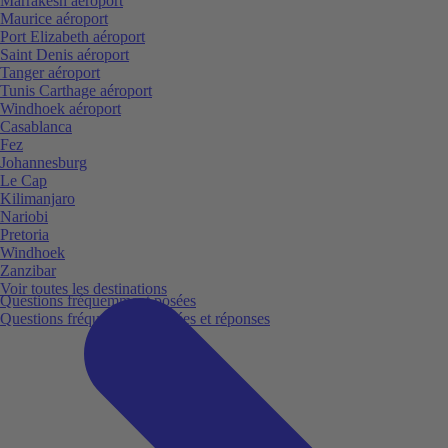
Marrakesh aéroport
Maurice aéroport
Port Elizabeth aéroport
Saint Denis aéroport
Tanger aéroport
Tunis Carthage aéroport
Windhoek aéroport
Casablanca
Fez
Johannesburg
Le Cap
Kilimanjaro
Nariobi
Pretoria
Windhoek
Zanzibar
Voir toutes les destinations
Questions fréquemment posées
Questions fréquemment posées et réponses