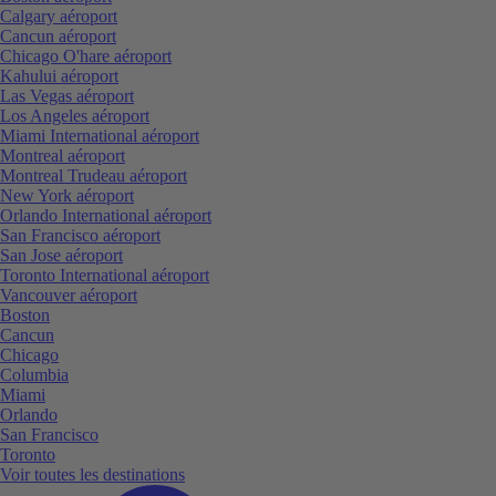
Calgary aéroport
Cancun aéroport
Chicago O'hare aéroport
Kahului aéroport
Las Vegas aéroport
Los Angeles aéroport
Miami International aéroport
Montreal aéroport
Montreal Trudeau aéroport
New York aéroport
Orlando International aéroport
San Francisco aéroport
San Jose aéroport
Toronto International aéroport
Vancouver aéroport
Boston
Cancun
Chicago
Columbia
Miami
Orlando
San Francisco
Toronto
Voir toutes les destinations