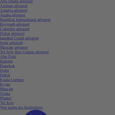
Abu Dhabi aéroport
Amman aéroport
Antalya aéroport
Aqaba aéroport
Bangkok International aéroport
Beyrouth aéroport
Colombo aéroport
Dubai aéroport
Istanbul Grand aéroport
Izmir aéroport
Mascate aéroport
Tel Aviv Ben Gurion aéroport
Abu Dabi
Bahreïn
Bangkok
Doha
Dubaï
Kuala Lumpur
Kyoto
Mascate
Osaka
Phuket
Tel Aviv
Voir toutes les destinations