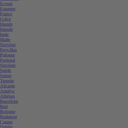
Ecosse
Espagne
France
Grèce
Irlande
Islande
Italie
Malte
Norvège
Pays-Bas
Pologne
Portugal
Slovénie
Suède
Suisse
Turquie
Alicante
Antalya
Athènes
Barcelone
Bari
Bologne
Budapest
Catane
Dublin