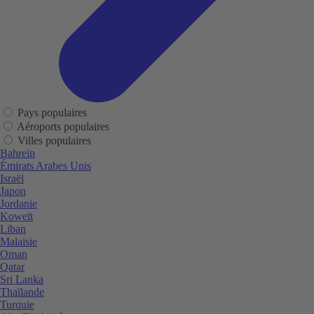
Pays populaires
Aéroports populaires
Villes populaires
Bahreïn
Émirats Arabes Unis
Israël
Japon
Jordanie
Koweït
Liban
Malaisie
Oman
Qatar
Sri Lanka
Thaïlande
Turquie