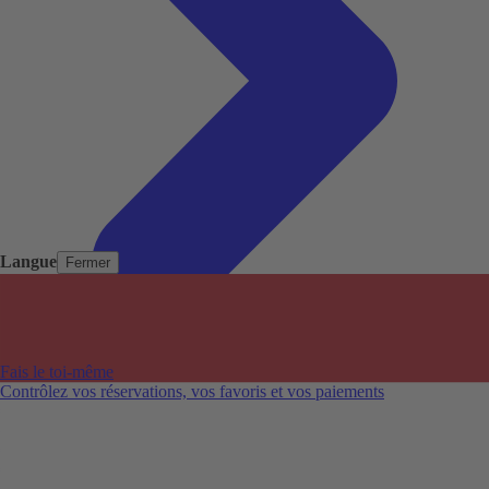
Langue
Fermer
Pays populaires
Aéroports populaires
Fais le toi-même
Villes populaires
Contrôlez vos réservations, vos favoris et vos paiements
Australie
Nouvelle-Zélande
Auckland aéroport
Adelaide aéroport
Alice Springs aéroport