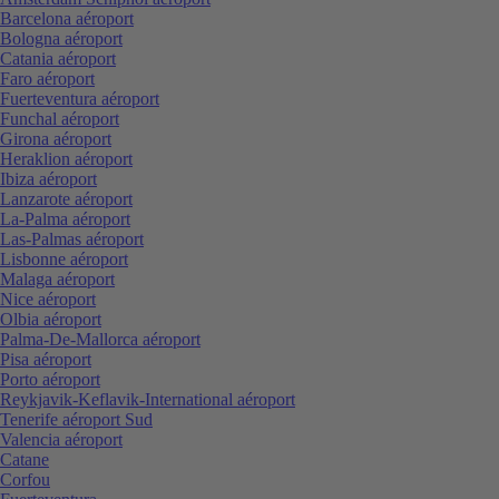
Barcelona aéroport
Bologna aéroport
Catania aéroport
Faro aéroport
Fuerteventura aéroport
Funchal aéroport
Girona aéroport
Heraklion aéroport
Ibiza aéroport
Lanzarote aéroport
La-Palma aéroport
Las-Palmas aéroport
Lisbonne aéroport
Malaga aéroport
Nice aéroport
Olbia aéroport
Palma-De-Mallorca aéroport
Pisa aéroport
Porto aéroport
Reykjavik-Keflavik-International aéroport
Tenerife aéroport Sud
Valencia aéroport
Catane
Corfou