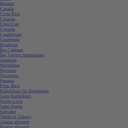
Bonaire
Canada
Costa Rica
Curaçao
Etats-Unis
Grenade
Guadeloupe
Guatemala
Honduras
Îles Caïmans
Îles Vierges britanniques
Jamaïque
Martinique
Mexique
Nicaragua
Panama
Porto Rico
République De Dominique
Saint-Barthélemy
Sainte-Lucie
Saint-Martin
Salvador
Trinité-et-Tobago
Atlanta aéroport
Boston aéroport