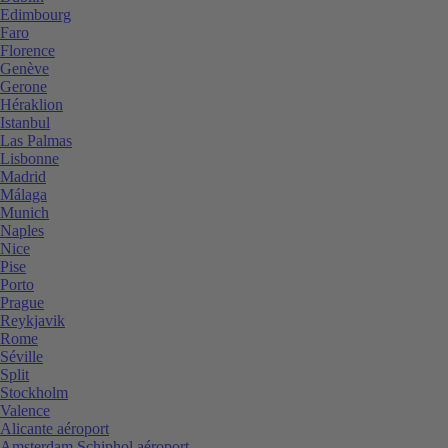
Edimbourg
Faro
Florence
Genève
Gerone
Héraklion
Istanbul
Las Palmas
Lisbonne
Madrid
Málaga
Munich
Naples
Nice
Pise
Porto
Prague
Reykjavik
Rome
Séville
Split
Stockholm
Valence
Alicante aéroport
Amsterdam Schiphol aéroport