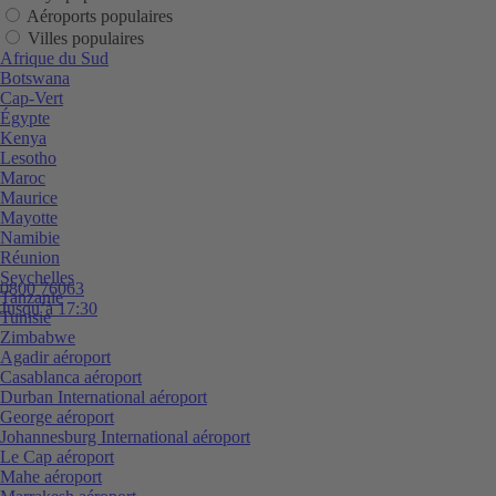
Aéroports populaires
Villes populaires
Afrique du Sud
Botswana
Cap-Vert
Égypte
Kenya
Lesotho
Maroc
Maurice
Mayotte
Namibie
Réunion
Seychelles
0800 76063
Tanzanie
Jusqu’à 17:30
Tunisie
Zimbabwe
Agadir aéroport
Casablanca aéroport
Durban International aéroport
George aéroport
Johannesburg International aéroport
Le Cap aéroport
Mahe aéroport