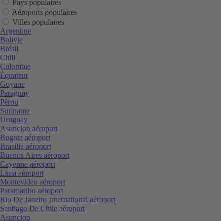
Pays populaires
Aéroports populaires
Villes populaires
Argentine
Bolivie
Brésil
Chili
Colombie
Équateur
Guyane
Paraguay
Pérou
Suriname
Uruguay
Asuncion aéroport
Bogota aéroport
Brasilia aéroport
Buenos Aires aéroport
Cayenne aéroport
Lima aéroport
Montevideo aéroport
Paramaribo aéroport
Rio De Janeiro International aéroport
Santiago De Chile aéroport
Asuncion