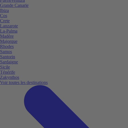
Fuerteventura
Grande Canarie
Ibiza
Cos
Crete
Lanzarote
La-Palma
Madère
Majorque
Rhodes
Samos
Santorin
Sardaigne
Sicile
Ténérife
Zakynthos
Voir toutes les destinations