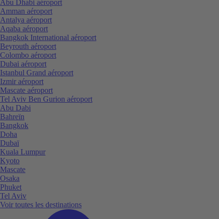
Abu Dhabi aéroport
Amman aéroport
Antalya aéroport
Aqaba aéroport
Bangkok International aéroport
Beyrouth aéroport
Colombo aéroport
Dubai aéroport
Istanbul Grand aéroport
Izmir aéroport
Mascate aéroport
Tel Aviv Ben Gurion aéroport
Abu Dabi
Bahreïn
Bangkok
Doha
Dubaï
Kuala Lumpur
Kyoto
Mascate
Osaka
Phuket
Tel Aviv
Voir toutes les destinations