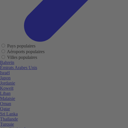
Pays populaires
Aéroports populaires
Villes populaires
Bahreïn
Émirats Arabes Unis
Israël
Japon
Jordanie
Koweït
Liban
Malaisie
Oman
Qatar
Sri Lanka
Thaïlande
Turquie