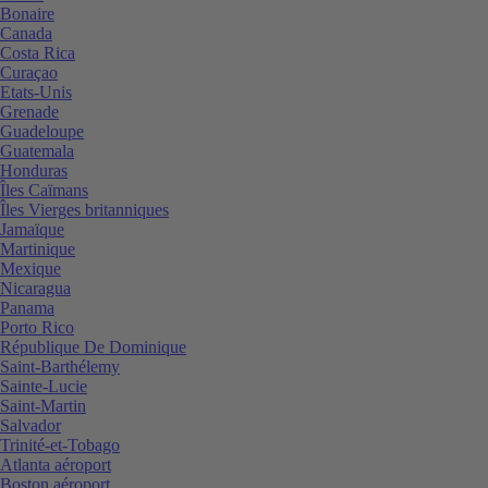
Bonaire
Canada
Costa Rica
Curaçao
Etats-Unis
Grenade
Guadeloupe
Guatemala
Honduras
Îles Caïmans
Îles Vierges britanniques
Jamaïque
Martinique
Mexique
Nicaragua
Panama
Porto Rico
République De Dominique
Saint-Barthélemy
Sainte-Lucie
Saint-Martin
Salvador
Trinité-et-Tobago
Atlanta aéroport
Boston aéroport