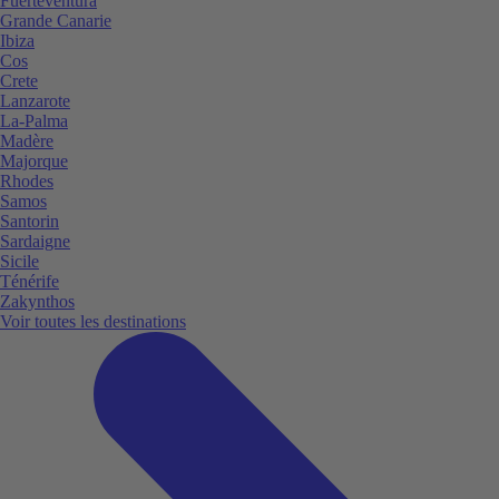
Fuerteventura
Grande Canarie
Ibiza
Cos
Crete
Lanzarote
La-Palma
Madère
Majorque
Rhodes
Samos
Santorin
Sardaigne
Sicile
Ténérife
Zakynthos
Voir toutes les destinations