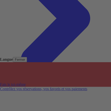
Langue
Fermer
Pays populaires
Aéroports populaires
Fais le toi-même
Villes populaires
Contrôlez vos réservations, vos favoris et vos paiements
Australie
Nouvelle-Zélande
Auckland aéroport
Adelaide aéroport
Alice Springs aéroport