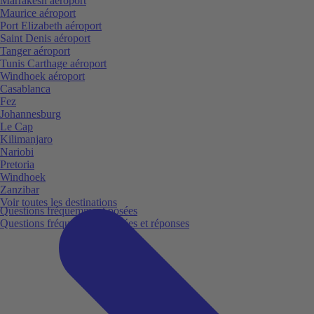
Marrakesh aéroport
Maurice aéroport
Port Elizabeth aéroport
Saint Denis aéroport
Tanger aéroport
Tunis Carthage aéroport
Windhoek aéroport
Casablanca
Fez
Johannesburg
Le Cap
Kilimanjaro
Nariobi
Pretoria
Windhoek
Zanzibar
Voir toutes les destinations
Questions fréquemment posées
Questions fréquemment posées et réponses