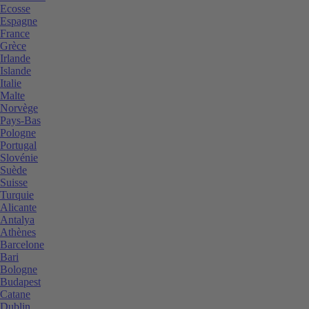
Ecosse
Espagne
France
Grèce
Irlande
Islande
Italie
Malte
Norvège
Pays-Bas
Pologne
Portugal
Slovénie
Suède
Suisse
Turquie
Alicante
Antalya
Athènes
Barcelone
Bari
Bologne
Budapest
Catane
Dublin