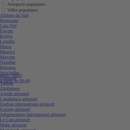
Aéroports populaires
Villes populaires
Afrique du Sud
Botswana
Cap-Vert
Égypte
Kenya
Lesotho
Maroc
Maurice
Mayotte
Namibie
Réunion
Seychelles
0800 76063
Tanzanie
à partir de 09:00
Tunisie
Zimbabwe
Agadir aéroport
Casablanca aéroport
Durban International aéroport
George aéroport
Johannesburg International aéroport
Le Cap aéroport
Mahe aéroport