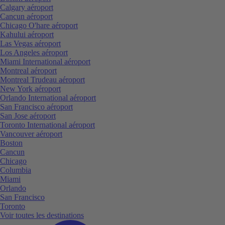
Calgary aéroport
Cancun aéroport
Chicago O'hare aéroport
Kahului aéroport
Las Vegas aéroport
Los Angeles aéroport
Miami International aéroport
Montreal aéroport
Montreal Trudeau aéroport
New York aéroport
Orlando International aéroport
San Francisco aéroport
San Jose aéroport
Toronto International aéroport
Vancouver aéroport
Boston
Cancun
Chicago
Columbia
Miami
Orlando
San Francisco
Toronto
Voir toutes les destinations