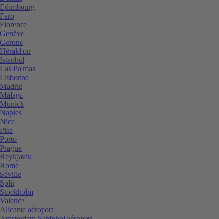
Edimbourg
Faro
Florence
Genève
Gerone
Héraklion
Istanbul
Las Palmas
Lisbonne
Madrid
Málaga
Munich
Naples
Nice
Pise
Porto
Prague
Reykjavik
Rome
Séville
Split
Stockholm
Valence
Alicante aéroport
Amsterdam Schiphol aéroport