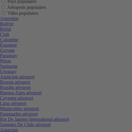
Pays populaires
Aéroports populaires
Villes populaires
Argentine
Bolivie
Brésil
Chili
Colombie
Équateur
Guyane
Paraguay
Pérou
Suriname
Uruguay
Asuncion aéroport
Bogota aéroport
Brasilia aéroport
Buenos Aires aéroport
Cayenne aéroport
Lima aéroport
Montevideo aéroport
Paramaribo aéroport
Rio De Janeiro International aéroport
Santiago De Chile aéroport
Asuncion