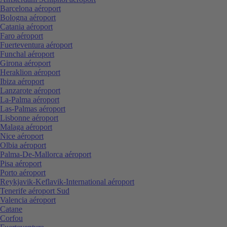
Barcelona aéroport
Bologna aéroport
Catania aéroport
Faro aéroport
Fuerteventura aéroport
Funchal aéroport
Girona aéroport
Heraklion aéroport
Ibiza aéroport
Lanzarote aéroport
La-Palma aéroport
Las-Palmas aéroport
Lisbonne aéroport
Malaga aéroport
Nice aéroport
Olbia aéroport
Palma-De-Mallorca aéroport
Pisa aéroport
Porto aéroport
Reykjavik-Keflavik-International aéroport
Tenerife aéroport Sud
Valencia aéroport
Catane
Corfou