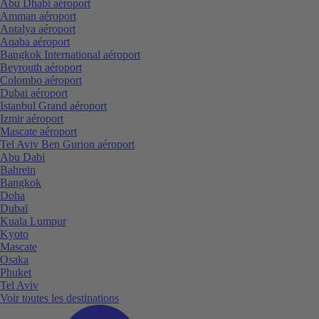
Abu Dhabi aéroport
Amman aéroport
Antalya aéroport
Aqaba aéroport
Bangkok International aéroport
Beyrouth aéroport
Colombo aéroport
Dubai aéroport
Istanbul Grand aéroport
Izmir aéroport
Mascate aéroport
Tel Aviv Ben Gurion aéroport
Abu Dabi
Bahreïn
Bangkok
Doha
Dubaï
Kuala Lumpur
Kyoto
Mascate
Osaka
Phuket
Tel Aviv
Voir toutes les destinations