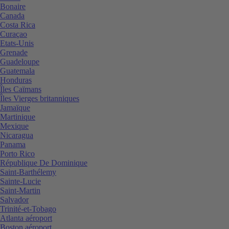
Bonaire
Canada
Costa Rica
Curaçao
Etats-Unis
Grenade
Guadeloupe
Guatemala
Honduras
Îles Caïmans
Îles Vierges britanniques
Jamaïque
Martinique
Mexique
Nicaragua
Panama
Porto Rico
République De Dominique
Saint-Barthélemy
Sainte-Lucie
Saint-Martin
Salvador
Trinité-et-Tobago
Atlanta aéroport
Boston aéroport