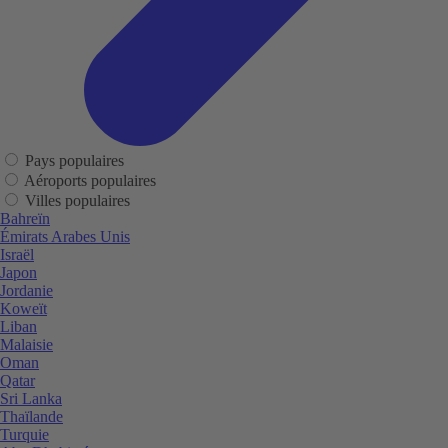
Pays populaires
Aéroports populaires
Villes populaires
Bahreïn
Émirats Arabes Unis
Israël
Japon
Jordanie
Koweït
Liban
Malaisie
Oman
Qatar
Sri Lanka
Thaïlande
Turquie