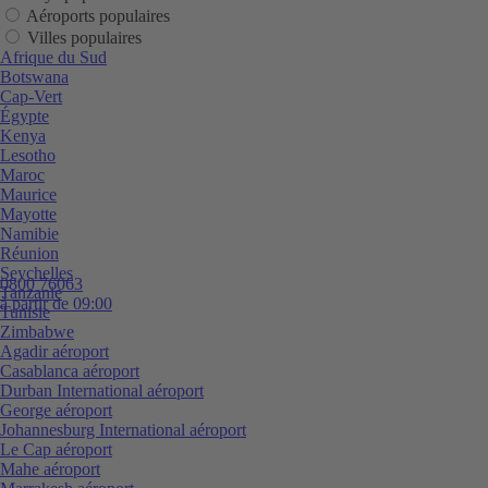
Aéroports populaires
Villes populaires
Afrique du Sud
Botswana
Cap-Vert
Égypte
Kenya
Lesotho
Maroc
Maurice
Mayotte
Namibie
Réunion
Seychelles
0800 76063
Tanzanie
à partir de 09:00
Tunisie
Zimbabwe
Agadir aéroport
Casablanca aéroport
Durban International aéroport
George aéroport
Johannesburg International aéroport
Le Cap aéroport
Mahe aéroport