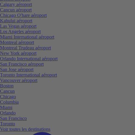
Calgary aéroport
Cancun aéroport
Chicago O'hare aéroport
Kahului aéroport
Las Vegas aéroport
Los Angeles aéroport
Miami International aéroport
Montreal aéroport
Montreal Trudeau aéroport
New York aéroport
Orlando International aéroport
San Francisco aéroport
San Jose aéroport
Toronto International aéroport
Vancouver aéroport
Boston
Cancun
Chicago
Columbia
Miami
Orlando
San Francisco
Toronto
Voir toutes les destinations