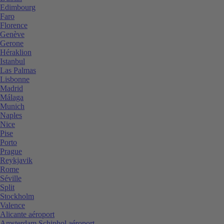
Edimbourg
Faro
Florence
Genève
Gerone
Héraklion
Istanbul
Las Palmas
Lisbonne
Madrid
Málaga
Munich
Naples
Nice
Pise
Porto
Prague
Reykjavik
Rome
Séville
Split
Stockholm
Valence
Alicante aéroport
Amsterdam Schiphol aéroport