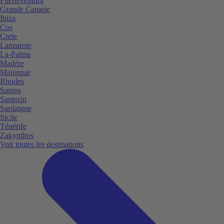
Fuerteventura
Grande Canarie
Ibiza
Cos
Crete
Lanzarote
La-Palma
Madère
Majorque
Rhodes
Samos
Santorin
Sardaigne
Sicile
Ténérife
Zakynthos
Voir toutes les destinations