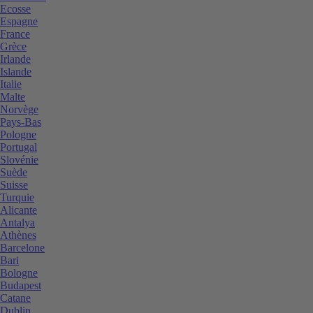
Ecosse
Espagne
France
Grèce
Irlande
Islande
Italie
Malte
Norvège
Pays-Bas
Pologne
Portugal
Slovénie
Suède
Suisse
Turquie
Alicante
Antalya
Athènes
Barcelone
Bari
Bologne
Budapest
Catane
Dublin