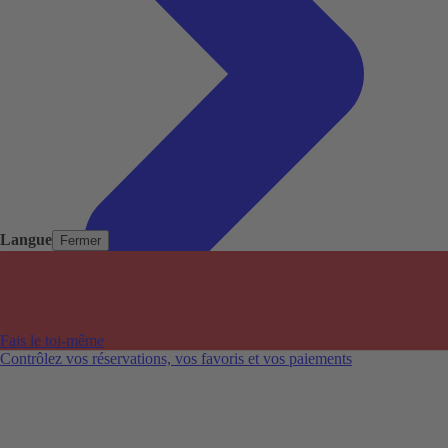
Langue
Fermer
Pays populaires
Aéroports populaires
Fais le toi-même
Villes populaires
Contrôlez vos réservations, vos favoris et vos paiements
Australie
Nouvelle-Zélande
Auckland aéroport
Adelaide aéroport
Alice Springs aéroport