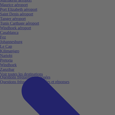
Marrakesh aéroport
Maurice aéroport
Port Elizabeth aéroport
Saint Denis aéroport
Tanger aéroport
Tunis Carthage aéroport
Windhoek aéroport
Casablanca
Fez
Johannesburg
Le Cap
Kilimanjaro
Nariobi
Pretoria
Windhoek
Zanzibar
Voir toutes les destinations
Questions fréquemment posées
Questions fréquemment posées et réponses