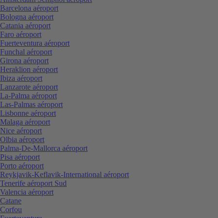
Barcelona aéroport
Bologna aéroport
Catania aéroport
Faro aéroport
Fuerteventura aéroport
Funchal aéroport
Girona aéroport
Heraklion aéroport
Ibiza aéroport
Lanzarote aéroport
La-Palma aéroport
Las-Palmas aéroport
Lisbonne aéroport
Malaga aéroport
Nice aéroport
Olbia aéroport
Palma-De-Mallorca aéroport
Pisa aéroport
Porto aéroport
Reykjavik-Keflavik-International aéroport
Tenerife aéroport Sud
Valencia aéroport
Catane
Corfou