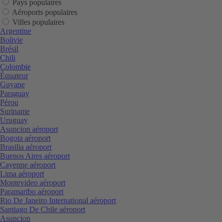
Pays populaires
Aéroports populaires
Villes populaires
Argentine
Bolivie
Brésil
Chili
Colombie
Équateur
Guyane
Paraguay
Pérou
Suriname
Uruguay
Asuncion aéroport
Bogota aéroport
Brasilia aéroport
Buenos Aires aéroport
Cayenne aéroport
Lima aéroport
Montevideo aéroport
Paramaribo aéroport
Rio De Janeiro International aéroport
Santiago De Chile aéroport
Asuncion