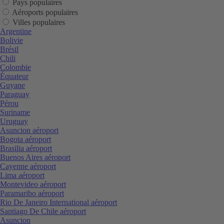
Pays populaires
Aéroports populaires
Villes populaires
Argentine
Bolivie
Brésil
Chili
Colombie
Équateur
Guyane
Paraguay
Pérou
Suriname
Uruguay
Asuncion aéroport
Bogota aéroport
Brasilia aéroport
Buenos Aires aéroport
Cayenne aéroport
Lima aéroport
Montevideo aéroport
Paramaribo aéroport
Rio De Janeiro International aéroport
Santiago De Chile aéroport
Asuncion