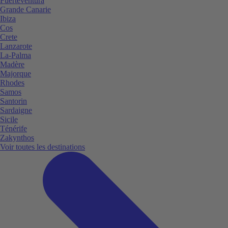
Fuerteventura
Grande Canarie
Ibiza
Cos
Crete
Lanzarote
La-Palma
Madère
Majorque
Rhodes
Samos
Santorin
Sardaigne
Sicile
Ténérife
Zakynthos
Voir toutes les destinations