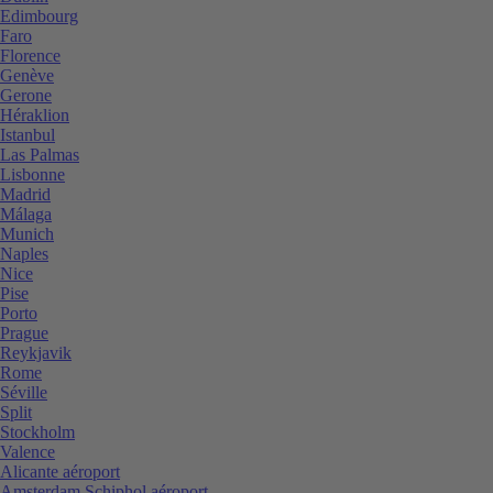
Edimbourg
Faro
Florence
Genève
Gerone
Héraklion
Istanbul
Las Palmas
Lisbonne
Madrid
Málaga
Munich
Naples
Nice
Pise
Porto
Prague
Reykjavik
Rome
Séville
Split
Stockholm
Valence
Alicante aéroport
Amsterdam Schiphol aéroport