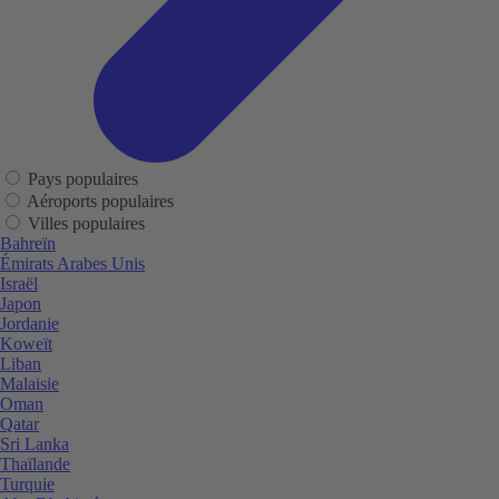
Pays populaires
Aéroports populaires
Villes populaires
Bahreïn
Émirats Arabes Unis
Israël
Japon
Jordanie
Koweït
Liban
Malaisie
Oman
Qatar
Sri Lanka
Thaïlande
Turquie