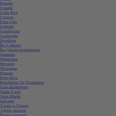
Bonaire
Canada
Costa Rica
Curaçao
Etats-Unis
Grenade
Guadeloupe
Guatemala
Honduras
Îles Caïmans
Îles Vierges britanniques
Jamaïque
Martinique
Mexique
Nicaragua
Panama
Porto Rico
République De Dominique
Saint-Barthélemy
Sainte-Lucie
Saint-Martin
Salvador
Trinité-et-Tobago
Atlanta aéroport
Boston aéroport