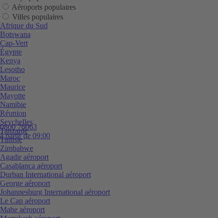
Aéroports populaires
Villes populaires
Afrique du Sud
Botswana
Cap-Vert
Égypte
Kenya
Lesotho
Maroc
Maurice
Mayotte
Namibie
Réunion
Seychelles
0800 76063
Tanzanie
à partir de 09:00
Tunisie
Zimbabwe
Agadir aéroport
Casablanca aéroport
Durban International aéroport
George aéroport
Johannesburg International aéroport
Le Cap aéroport
Mahe aéroport