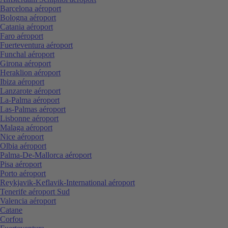
Barcelona aéroport
Bologna aéroport
Catania aéroport
Faro aéroport
Fuerteventura aéroport
Funchal aéroport
Girona aéroport
Heraklion aéroport
Ibiza aéroport
Lanzarote aéroport
La-Palma aéroport
Las-Palmas aéroport
Lisbonne aéroport
Malaga aéroport
Nice aéroport
Olbia aéroport
Palma-De-Mallorca aéroport
Pisa aéroport
Porto aéroport
Reykjavik-Keflavik-International aéroport
Tenerife aéroport Sud
Valencia aéroport
Catane
Corfou