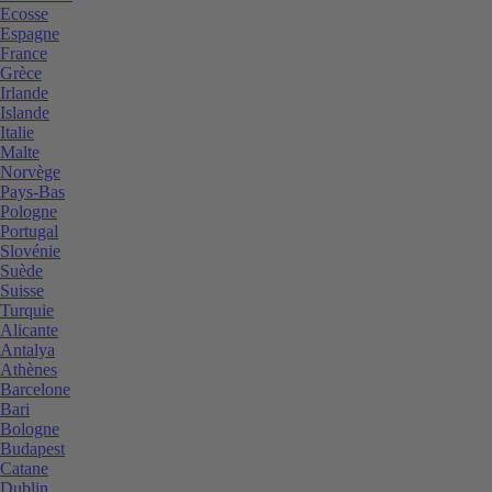
Ecosse
Espagne
France
Grèce
Irlande
Islande
Italie
Malte
Norvège
Pays-Bas
Pologne
Portugal
Slovénie
Suède
Suisse
Turquie
Alicante
Antalya
Athènes
Barcelone
Bari
Bologne
Budapest
Catane
Dublin