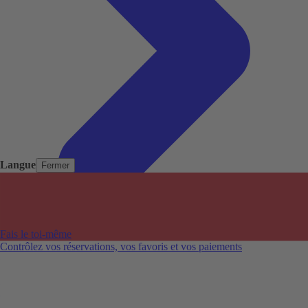
Langue
Fermer
Pays populaires
Aéroports populaires
Fais le toi-même
Villes populaires
Contrôlez vos réservations, vos favoris et vos paiements
Australie
Nouvelle-Zélande
Auckland aéroport
Adelaide aéroport
Alice Springs aéroport