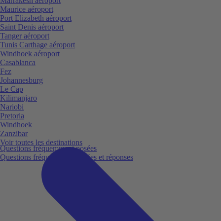
Marrakesh aéroport
Maurice aéroport
Port Elizabeth aéroport
Saint Denis aéroport
Tanger aéroport
Tunis Carthage aéroport
Windhoek aéroport
Casablanca
Fez
Johannesburg
Le Cap
Kilimanjaro
Nariobi
Pretoria
Windhoek
Zanzibar
Voir toutes les destinations
Questions fréquemment posées
Questions fréquemment posées et réponses