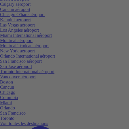
Calgary aéroport
Cancun aéroport
Chicago O'hare aéroport
Kahului aéroport
Las Vegas aéroport
Los Angeles aéroport
Miami International aéroport
Montreal aéroport
Montreal Trudeau aéroport
New York aéroport
Orlando International aéroport
San Francisco aéroport
San Jose aéroport
Toronto International aéroport
Vancouver aéroport
Boston
Cancun
Chicago
Columbia
Miami
Orlando
San Francisco
Toronto
Voir toutes les destinations