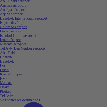
Abu Dhabi aéroport
Amman aéroport
Antalya aéroport
Aqaba aéroport
Bangkok International aéroport
Beyrouth aéroport
Colombo aéroport
Dubai aéroport
Istanbul Grand aéroport
Izmir aéroport
Mascate aéroport
Tel Aviv Ben Gurion aéroport
Abu Dabi
Bahreïn
Bangkok
Doha
Dubaï
Kuala Lumpur
Kyoto
Mascate
Osaka
Phuket
Tel Aviv
Voir toutes les destinations