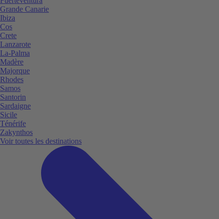
Fuerteventura
Grande Canarie
Ibiza
Cos
Crete
Lanzarote
La-Palma
Madère
Majorque
Rhodes
Samos
Santorin
Sardaigne
Sicile
Ténérife
Zakynthos
Voir toutes les destinations