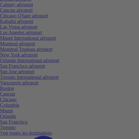
Calgary aéroport
Cancun aéroport
Chicago O'hare aéroport
Kahului aéroport
Las Vegas aéroport
Los Angeles aéroport
Miami International aéroport
Montreal aéroport
Montreal Trudeau aéroport
New York aéroport
Orlando International aéroport
San Francisco aéroport
San Jose aéroport
Toronto International aéroport
Vancouver aéroport
Boston
Cancun
Chicago
Columbia
Miami
Orlando
San Francisco
Toronto
Voir toutes les destinations