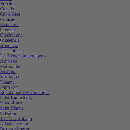
Bonaire
Canada
Costa Rica
Curaçao
Etats-Unis
Grenade
Guadeloupe
Guatemala
Honduras
Îles Caïmans
Îles Vierges britanniques
Jamaïque
Martinique
Mexique
Nicaragua
Panama
Porto Rico
République De Dominique
Saint-Barthélemy
Sainte-Lucie
Saint-Martin
Salvador
Trinité-et-Tobago
Atlanta aéroport
Boston aéroport