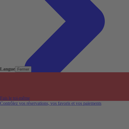
Langue
Fermer
Pays populaires
Aéroports populaires
Fais le toi-même
Villes populaires
Contrôlez vos réservations, vos favoris et vos paiements
Australie
Nouvelle-Zélande
Auckland aéroport
Adelaide aéroport
Alice Springs aéroport