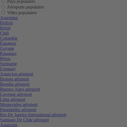
Pays populaires
Aéroports populaires
Villes populaires
Argentine
Bolivie
Brésil
Chili
Colombie
Équateur
Guyane
Paraguay
Pérou
Suriname
Uruguay
Asuncion aéroport
Bogota aéroport
Brasilia aéroport
Buenos Aires aéroport
Cayenne aéroport
Lima aéroport
Montevideo aéroport
Paramaribo aéroport
Rio De Janeiro International aéroport
Santiago De Chile aéroport
Asuncion