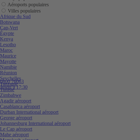
Aéroports populaires
Villes populaires
Afrique du Sud
Botswana
Cap-Vert
Égypte
Kenya
Lesotho
Maroc
Maurice
Mayotte
Namibie
Réunion
Seychelles
0800 76063
Tanzanie
Jusqu’à 17:30
Tunisie
Zimbabwe
Agadir aéroport
Casablanca aéroport
Durban International aéroport
George aéroport
Johannesburg International aéroport
Le Cap aéroport
Mahe aéroport