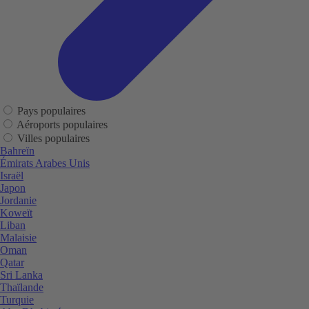
Pays populaires
Aéroports populaires
Villes populaires
Bahreïn
Émirats Arabes Unis
Israël
Japon
Jordanie
Koweït
Liban
Malaisie
Oman
Qatar
Sri Lanka
Thaïlande
Turquie