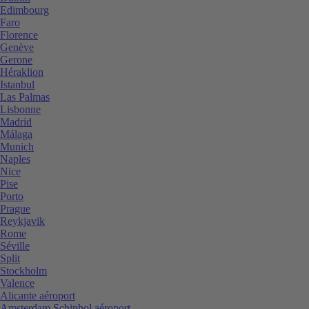
Edimbourg
Faro
Florence
Genève
Gerone
Héraklion
Istanbul
Las Palmas
Lisbonne
Madrid
Málaga
Munich
Naples
Nice
Pise
Porto
Prague
Reykjavik
Rome
Séville
Split
Stockholm
Valence
Alicante aéroport
Amsterdam Schiphol aéroport