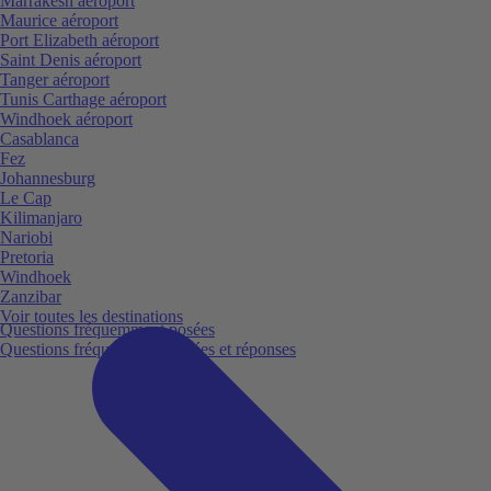
Marrakesh aéroport
Maurice aéroport
Port Elizabeth aéroport
Saint Denis aéroport
Tanger aéroport
Tunis Carthage aéroport
Windhoek aéroport
Casablanca
Fez
Johannesburg
Le Cap
Kilimanjaro
Nariobi
Pretoria
Windhoek
Zanzibar
Voir toutes les destinations
Questions fréquemment posées
Questions fréquemment posées et réponses