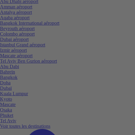
Abu Dhabi aéroport
Amman aéroport
Antalya aéroport
Aqaba aéroport
Bangkok International aéroport
Beyrouth aéroport
Colombo aéroport
Dubai aéroport
Istanbul Grand aéroport
Izmir aéroport
Mascate aéroport
Tel Aviv Ben Gurion aéroport
Abu Dabi
Bahreïn
Bangkok
Doha
Dubaï
Kuala Lumpur
Kyoto
Mascate
Osaka
Phuket
Tel Aviv
Voir toutes les destinations