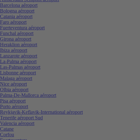
Barcelona aéroport
Bologna aéroport
Catania aéroport
Faro aéroport
Fuerteventura aéroport
Funchal aéroport
Girona aéroport
Heraklion aéroport
Ibiza aéroport
Lanzarote aéroport
La-Palma aéroport
Las-Palmas aéroport
Lisbonne aéroport
Malaga aéroport
Nice aéroport
Olbia aéroport
Palma-De-Mallorca aéroport
Pisa aéroport
Porto aéroport
Reykjavik-Keflavik-International aéroport
Tenerife aéroport Sud
Valencia aéroport
Catane
Corfou