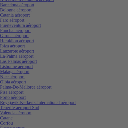
Barcelona aéroport
Bologna aéroport
Catania aéroport
Faro aéroport
Fuerteventura aéroport
Funchal aéroport
Girona aéroport
Heraklion aéroport
Ibiza aéroport
Lanzarote aéroport
La-Palma aéroport
Las-Palmas aéroport
Lisbonne aéroport
Malaga aéroport
Nice aéroport
Olbia aéroport
Palma-De-Mallorca aéroport
Pisa aéroport
Porto aéroport
Reykjavik-Keflavik-International aéroport
Tenerife aéroport Sud
Valencia aéroport
Catane
Corfou