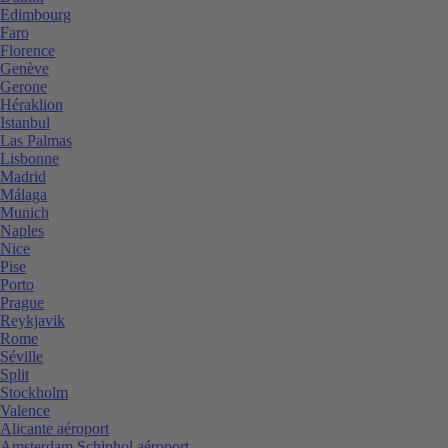
Edimbourg
Faro
Florence
Genève
Gerone
Héraklion
Istanbul
Las Palmas
Lisbonne
Madrid
Málaga
Munich
Naples
Nice
Pise
Porto
Prague
Reykjavik
Rome
Séville
Split
Stockholm
Valence
Alicante aéroport
Amsterdam Schiphol aéroport