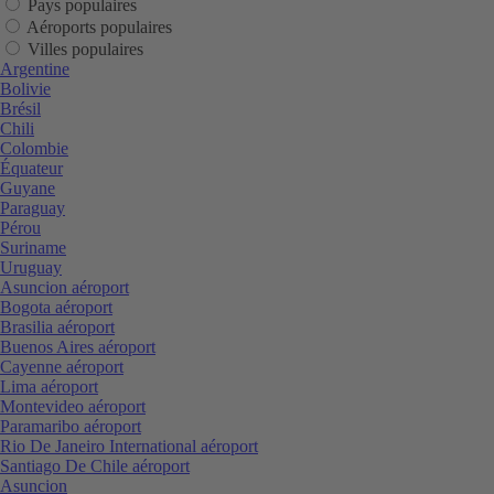
Pays populaires
Aéroports populaires
Villes populaires
Argentine
Bolivie
Brésil
Chili
Colombie
Équateur
Guyane
Paraguay
Pérou
Suriname
Uruguay
Asuncion aéroport
Bogota aéroport
Brasilia aéroport
Buenos Aires aéroport
Cayenne aéroport
Lima aéroport
Montevideo aéroport
Paramaribo aéroport
Rio De Janeiro International aéroport
Santiago De Chile aéroport
Asuncion