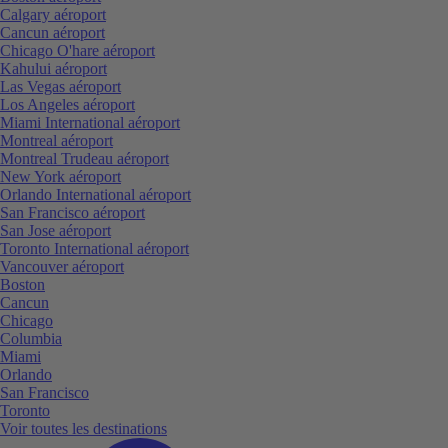
Calgary aéroport
Cancun aéroport
Chicago O'hare aéroport
Kahului aéroport
Las Vegas aéroport
Los Angeles aéroport
Miami International aéroport
Montreal aéroport
Montreal Trudeau aéroport
New York aéroport
Orlando International aéroport
San Francisco aéroport
San Jose aéroport
Toronto International aéroport
Vancouver aéroport
Boston
Cancun
Chicago
Columbia
Miami
Orlando
San Francisco
Toronto
Voir toutes les destinations