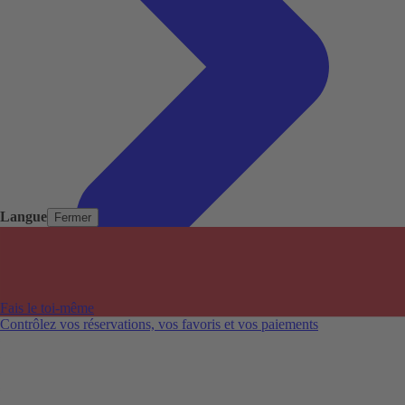
Langue
Fermer
Pays populaires
Aéroports populaires
Fais le toi-même
Villes populaires
Contrôlez vos réservations, vos favoris et vos paiements
Australie
Nouvelle-Zélande
Auckland aéroport
Adelaide aéroport
Alice Springs aéroport