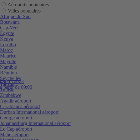
Aéroports populaires
Villes populaires
Afrique du Sud
Botswana
Cap-Vert
Égypte
Kenya
Lesotho
Maroc
Maurice
Mayotte
Namibie
Réunion
Seychelles
0800 76063
Tanzanie
à partir de 09:00
Tunisie
Zimbabwe
Agadir aéroport
Casablanca aéroport
Durban International aéroport
George aéroport
Johannesburg International aéroport
Le Cap aéroport
Mahe aéroport