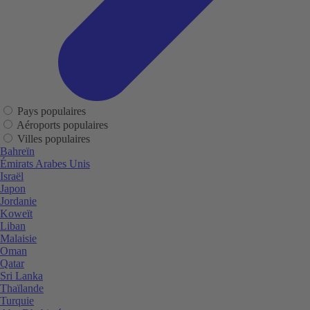
Pays populaires
Aéroports populaires
Villes populaires
Bahreïn
Émirats Arabes Unis
Israël
Japon
Jordanie
Koweït
Liban
Malaisie
Oman
Qatar
Sri Lanka
Thaïlande
Turquie