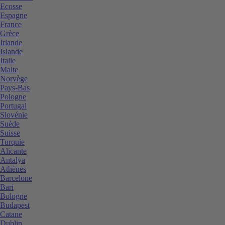
Ecosse
Espagne
France
Grèce
Irlande
Islande
Italie
Malte
Norvège
Pays-Bas
Pologne
Portugal
Slovénie
Suède
Suisse
Turquie
Alicante
Antalya
Athènes
Barcelone
Bari
Bologne
Budapest
Catane
Dublin