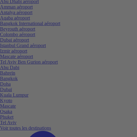
Abu Dhabi aéroport
Amman aéroport
Antalya aéroport
Aqaba aéroport
Bangkok International aéroport
Beyrouth aéroport
Colombo aéroport
Dubai aéroport
Istanbul Grand aéroport
Izmir aéroport
Mascate aéroport
Tel Aviv Ben Gurion aéroport
Abu Dabi
Bahreïn
Bangkok
Doha
Dubaï
Kuala Lumpur
Kyoto
Mascate
Osaka
Phuket
Tel Aviv
Voir toutes les destinations