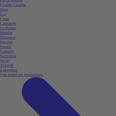
Fuerteventura
Grande Canarie
Ibiza
Cos
Crete
Lanzarote
La-Palma
Madère
Majorque
Rhodes
Samos
Santorin
Sardaigne
Sicile
Ténérife
Zakynthos
Voir toutes les destinations