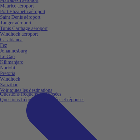
Marrakesh aéroport
Maurice aéroport
Port Elizabeth aéroport
Saint Denis aéroport
Tanger aéroport
Tunis Carthage aéroport
Windhoek aéroport
Casablanca
Fez
Johannesburg
Le Cap
Kilimanjaro
Nariobi
Pretoria
Windhoek
Zanzibar
Voir toutes les destinations
Questions fréquemment posées
Questions fréquemment posées et réponses