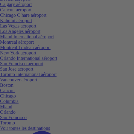
Calgary aéroport
Cancun aéroport
Chicago O'hare aéroport
Kahului aéroport
Las Vegas aéroport
Los Angeles aéroport
Miami International aéroport
Montreal aéroport
Montreal Trudeau aéroport
New York aéroport
Orlando International aéroport
San Francisco aéroport
San Jose aéroport
Toronto International aéroport
Vancouver aéroport
Boston
Cancun
Chicago
Columbia
Miami
Orlando
San Francisco
Toronto
Voir toutes les destinations