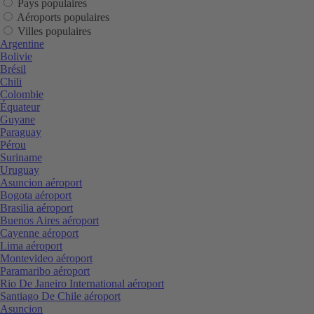
Pays populaires
Aéroports populaires
Villes populaires
Argentine
Bolivie
Brésil
Chili
Colombie
Équateur
Guyane
Paraguay
Pérou
Suriname
Uruguay
Asuncion aéroport
Bogota aéroport
Brasilia aéroport
Buenos Aires aéroport
Cayenne aéroport
Lima aéroport
Montevideo aéroport
Paramaribo aéroport
Rio De Janeiro International aéroport
Santiago De Chile aéroport
Asuncion