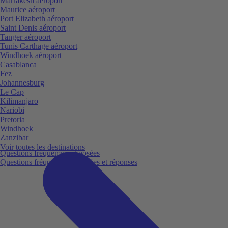
Marrakesh aéroport
Maurice aéroport
Port Elizabeth aéroport
Saint Denis aéroport
Tanger aéroport
Tunis Carthage aéroport
Windhoek aéroport
Casablanca
Fez
Johannesburg
Le Cap
Kilimanjaro
Nariobi
Pretoria
Windhoek
Zanzibar
Voir toutes les destinations
Questions fréquemment posées
Questions fréquemment posées et réponses