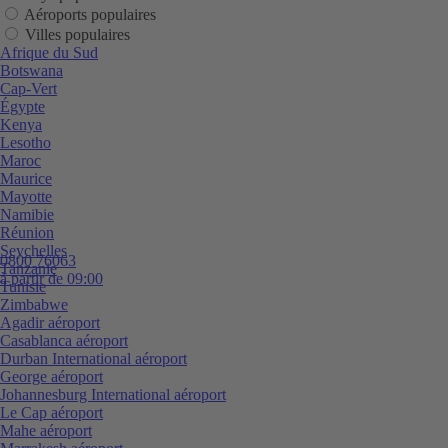
Aéroports populaires
Villes populaires
Afrique du Sud
Botswana
Cap-Vert
Égypte
Kenya
Lesotho
Maroc
Maurice
Mayotte
Namibie
Réunion
Seychelles
0800 76063
Tanzanie
à partir de 09:00
Tunisie
Zimbabwe
Agadir aéroport
Casablanca aéroport
Durban International aéroport
George aéroport
Johannesburg International aéroport
Le Cap aéroport
Mahe aéroport