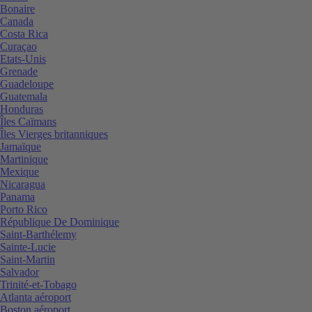
Bonaire
Canada
Costa Rica
Curaçao
Etats-Unis
Grenade
Guadeloupe
Guatemala
Honduras
Îles Caïmans
Îles Vierges britanniques
Jamaïque
Martinique
Mexique
Nicaragua
Panama
Porto Rico
République De Dominique
Saint-Barthélemy
Sainte-Lucie
Saint-Martin
Salvador
Trinité-et-Tobago
Atlanta aéroport
Boston aéroport