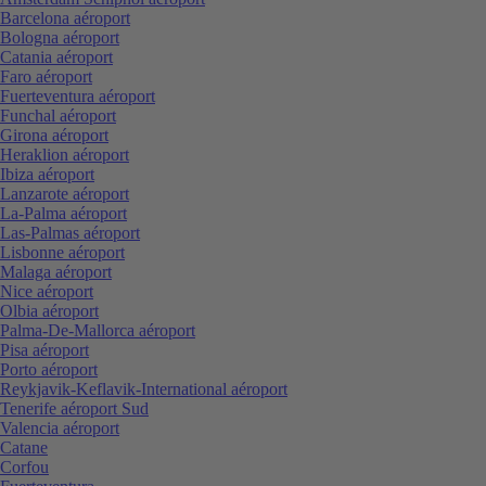
Barcelona aéroport
Bologna aéroport
Catania aéroport
Faro aéroport
Fuerteventura aéroport
Funchal aéroport
Girona aéroport
Heraklion aéroport
Ibiza aéroport
Lanzarote aéroport
La-Palma aéroport
Las-Palmas aéroport
Lisbonne aéroport
Malaga aéroport
Nice aéroport
Olbia aéroport
Palma-De-Mallorca aéroport
Pisa aéroport
Porto aéroport
Reykjavik-Keflavik-International aéroport
Tenerife aéroport Sud
Valencia aéroport
Catane
Corfou