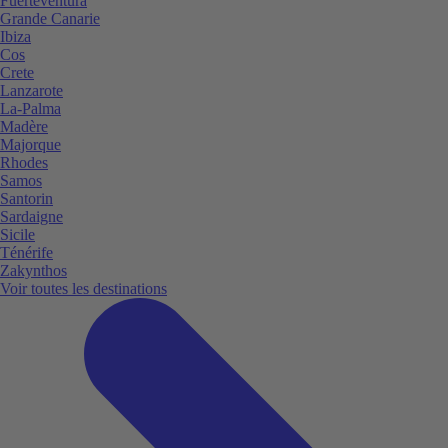
Fuerteventura
Grande Canarie
Ibiza
Cos
Crete
Lanzarote
La-Palma
Madère
Majorque
Rhodes
Samos
Santorin
Sardaigne
Sicile
Ténérife
Zakynthos
Voir toutes les destinations