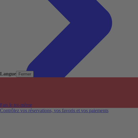
Langue
Fermer
Pays populaires
Aéroports populaires
Fais le toi-même
Villes populaires
Contrôlez vos réservations, vos favoris et vos paiements
Australie
Nouvelle-Zélande
Auckland aéroport
Adelaide aéroport
Alice Springs aéroport