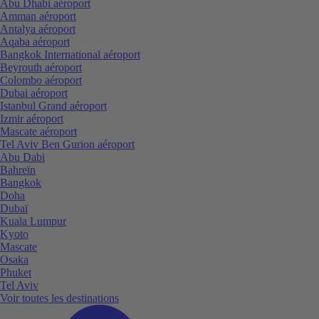
Abu Dhabi aéroport
Amman aéroport
Antalya aéroport
Aqaba aéroport
Bangkok International aéroport
Beyrouth aéroport
Colombo aéroport
Dubai aéroport
Istanbul Grand aéroport
Izmir aéroport
Mascate aéroport
Tel Aviv Ben Gurion aéroport
Abu Dabi
Bahreïn
Bangkok
Doha
Dubaï
Kuala Lumpur
Kyoto
Mascate
Osaka
Phuket
Tel Aviv
Voir toutes les destinations