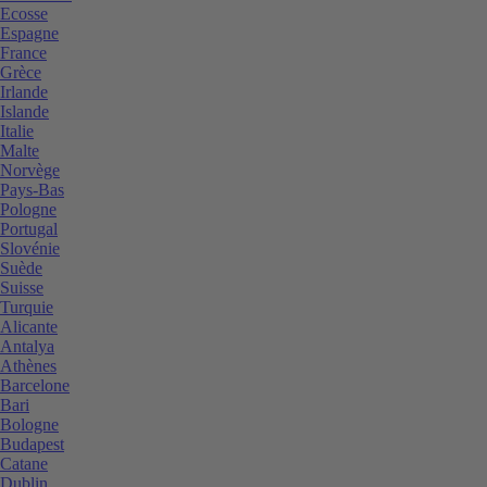
Ecosse
Espagne
France
Grèce
Irlande
Islande
Italie
Malte
Norvège
Pays-Bas
Pologne
Portugal
Slovénie
Suède
Suisse
Turquie
Alicante
Antalya
Athènes
Barcelone
Bari
Bologne
Budapest
Catane
Dublin