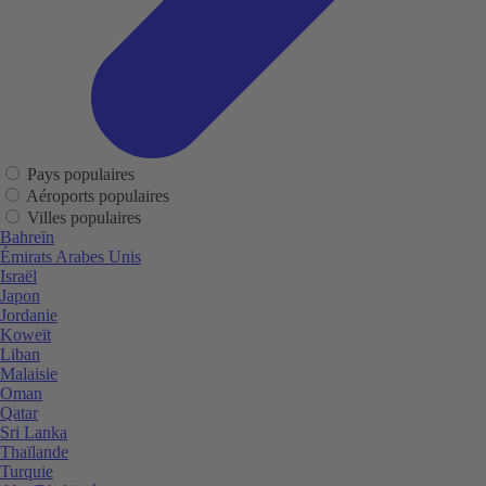
Pays populaires
Aéroports populaires
Villes populaires
Bahreïn
Émirats Arabes Unis
Israël
Japon
Jordanie
Koweït
Liban
Malaisie
Oman
Qatar
Sri Lanka
Thaïlande
Turquie