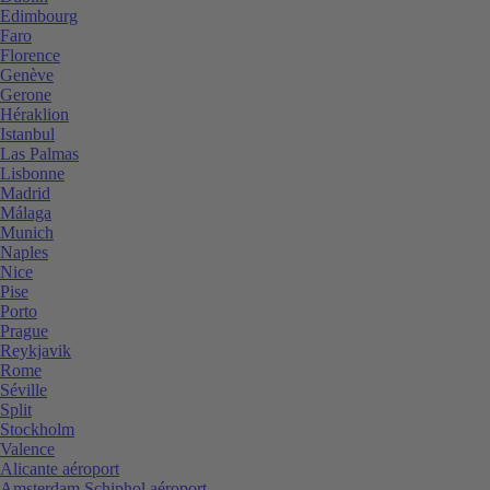
Edimbourg
Faro
Florence
Genève
Gerone
Héraklion
Istanbul
Las Palmas
Lisbonne
Madrid
Málaga
Munich
Naples
Nice
Pise
Porto
Prague
Reykjavik
Rome
Séville
Split
Stockholm
Valence
Alicante aéroport
Amsterdam Schiphol aéroport