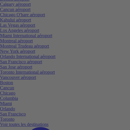
Calgary aéroport
Cancun aéroport
Chicago O'hare aéroport
Kahului aéroport
Las Vegas aéroport
Los Angeles aéroport
Miami International aéroport
Montreal aéroport
Montreal Trudeau aéroport
New York aéroport
Orlando International aéroport
San Francisco aéroport
San Jose aéroport
Toronto International aéroport
Vancouver aéroport
Boston
Cancun
Chicago
Columbia
Miami
Orlando
San Francisco
Toronto
Voir toutes les destinations