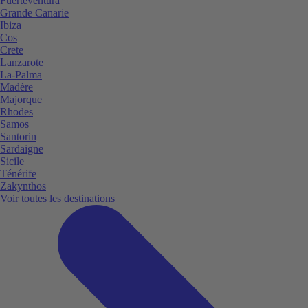
Fuerteventura
Grande Canarie
Ibiza
Cos
Crete
Lanzarote
La-Palma
Madère
Majorque
Rhodes
Samos
Santorin
Sardaigne
Sicile
Ténérife
Zakynthos
Voir toutes les destinations