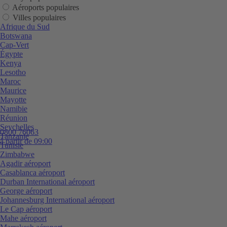
Aéroports populaires
Villes populaires
Afrique du Sud
Botswana
Cap-Vert
Égypte
Kenya
Lesotho
Maroc
Maurice
Mayotte
Namibie
Réunion
Seychelles
0800 76063
Tanzanie
à partir de 09:00
Tunisie
Zimbabwe
Agadir aéroport
Casablanca aéroport
Durban International aéroport
George aéroport
Johannesburg International aéroport
Le Cap aéroport
Mahe aéroport