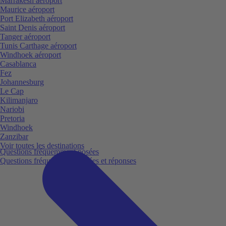
Marrakesh aéroport
Maurice aéroport
Port Elizabeth aéroport
Saint Denis aéroport
Tanger aéroport
Tunis Carthage aéroport
Windhoek aéroport
Casablanca
Fez
Johannesburg
Le Cap
Kilimanjaro
Nariobi
Pretoria
Windhoek
Zanzibar
Voir toutes les destinations
Questions fréquemment posées
Questions fréquemment posées et réponses