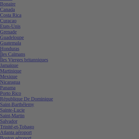
Bonaire
Canada
Costa Rica
Curaçao
Etats-Unis
Grenade
Guadeloupe
Guatemala
Honduras
Îles Caïmans
Îles Vierges britanniques
Jamaïque
Martinique
Mexique
Nicaragua
Panama
Porto Rico
République De Dominique
Saint-Barthélemy
Sainte-Lucie
Saint-Martin
Salvador
Trinité-et-Tobago
Atlanta aéroport
Boston aéroport