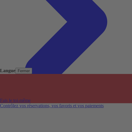
Langue
Fermer
Pays populaires
Aéroports populaires
Fais le toi-même
Villes populaires
Contrôlez vos réservations, vos favoris et vos paiements
Australie
Nouvelle-Zélande
Auckland aéroport
Adelaide aéroport
Alice Springs aéroport