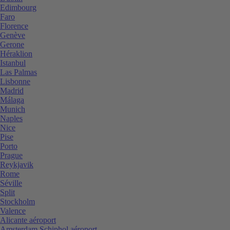
Edimbourg
Faro
Florence
Genève
Gerone
Héraklion
Istanbul
Las Palmas
Lisbonne
Madrid
Málaga
Munich
Naples
Nice
Pise
Porto
Prague
Reykjavik
Rome
Séville
Split
Stockholm
Valence
Alicante aéroport
Amsterdam Schiphol aéroport