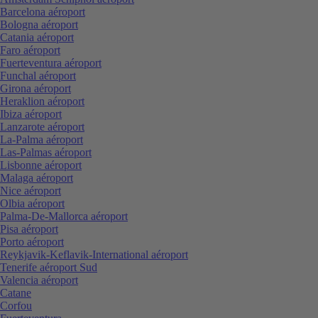
Barcelona aéroport
Bologna aéroport
Catania aéroport
Faro aéroport
Fuerteventura aéroport
Funchal aéroport
Girona aéroport
Heraklion aéroport
Ibiza aéroport
Lanzarote aéroport
La-Palma aéroport
Las-Palmas aéroport
Lisbonne aéroport
Malaga aéroport
Nice aéroport
Olbia aéroport
Palma-De-Mallorca aéroport
Pisa aéroport
Porto aéroport
Reykjavik-Keflavik-International aéroport
Tenerife aéroport Sud
Valencia aéroport
Catane
Corfou