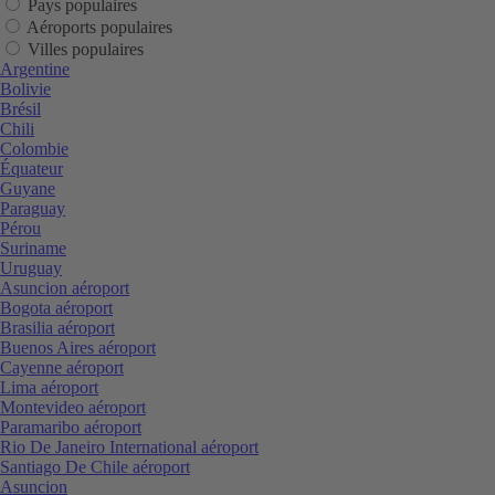
Pays populaires
Aéroports populaires
Villes populaires
Argentine
Bolivie
Brésil
Chili
Colombie
Équateur
Guyane
Paraguay
Pérou
Suriname
Uruguay
Asuncion aéroport
Bogota aéroport
Brasilia aéroport
Buenos Aires aéroport
Cayenne aéroport
Lima aéroport
Montevideo aéroport
Paramaribo aéroport
Rio De Janeiro International aéroport
Santiago De Chile aéroport
Asuncion