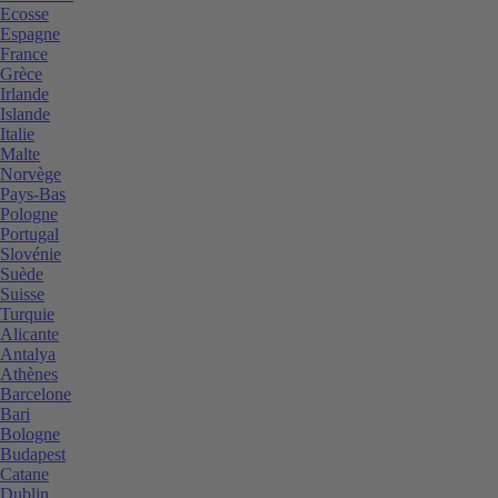
Ecosse
Espagne
France
Grèce
Irlande
Islande
Italie
Malte
Norvège
Pays-Bas
Pologne
Portugal
Slovénie
Suède
Suisse
Turquie
Alicante
Antalya
Athènes
Barcelone
Bari
Bologne
Budapest
Catane
Dublin