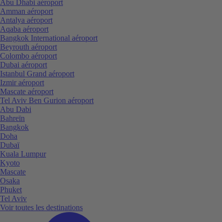
Abu Dhabi aéroport
Amman aéroport
Antalya aéroport
Aqaba aéroport
Bangkok International aéroport
Beyrouth aéroport
Colombo aéroport
Dubai aéroport
Istanbul Grand aéroport
Izmir aéroport
Mascate aéroport
Tel Aviv Ben Gurion aéroport
Abu Dabi
Bahreïn
Bangkok
Doha
Dubaï
Kuala Lumpur
Kyoto
Mascate
Osaka
Phuket
Tel Aviv
Voir toutes les destinations