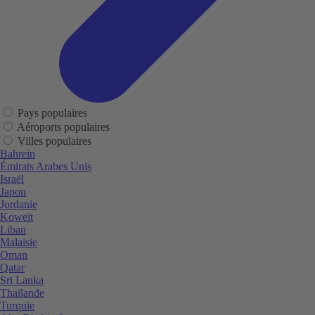
Pays populaires
Aéroports populaires
Villes populaires
Bahreïn
Émirats Arabes Unis
Israël
Japon
Jordanie
Koweït
Liban
Malaisie
Oman
Qatar
Sri Lanka
Thaïlande
Turquie