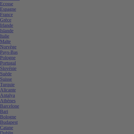
Ecosse
Espagne
France
Grèce
Irlande
Islande
Italie
Malte
Norvège
Pays-Bas
Pologne
Portugal
Slovénie
Suède
Suisse
Turquie
Alicante
Antalya
Athènes
Barcelone
Bari
Bologne
Budapest
Catane
Dublin