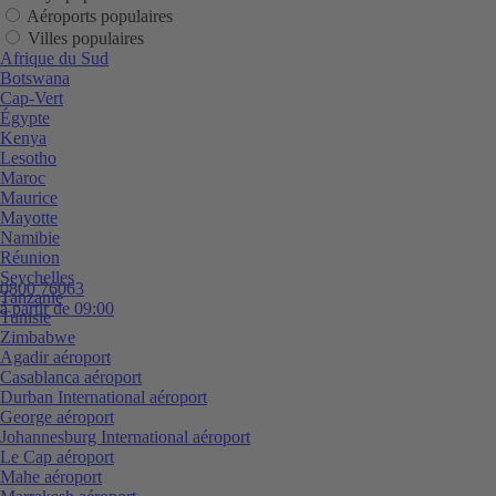
Aéroports populaires
Villes populaires
Afrique du Sud
Botswana
Cap-Vert
Égypte
Kenya
Lesotho
Maroc
Maurice
Mayotte
Namibie
Réunion
Seychelles
0800 76063
Tanzanie
à partir de 09:00
Tunisie
Zimbabwe
Agadir aéroport
Casablanca aéroport
Durban International aéroport
George aéroport
Johannesburg International aéroport
Le Cap aéroport
Mahe aéroport