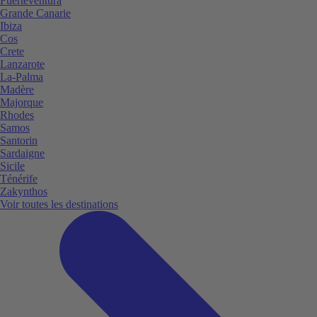
Fuerteventura
Grande Canarie
Ibiza
Cos
Crete
Lanzarote
La-Palma
Madère
Majorque
Rhodes
Samos
Santorin
Sardaigne
Sicile
Ténérife
Zakynthos
Voir toutes les destinations