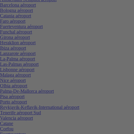
Barcelona aéroport
Bologna aéroport
Catania aéroport
Faro aéroport
Fuerteventura aéroport
Funchal aéroport
Girona aéroport
Heraklion aéroport
Ibiza aéroport
Lanzarote aéroport
La-Palma aéroport
Las-Palmas aéroport
Lisbonne aéroport
Malaga aéroport
Nice aéroport
Olbia aéroport
Palma-De-Mallorca aéroport
Pisa aéroport
Porto aéroport
Reykjavik-Keflavik-International aéroport
Tenerife aéroport Sud
Valencia aéroport
Catane
Corfou