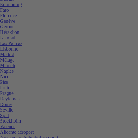
Edimbourg
Faro
Florence
Genève
Gerone
Héraklion
Istanbul
Las Palmas
Lisbonne
Madrid
Málaga
Munich
Naples
Nice
Pise
Porto
Prague
Reykjavik
Rome
Séville
Split
Stockholm
Valence
Alicante aéroport
Amsterdam Schiphol aéroport