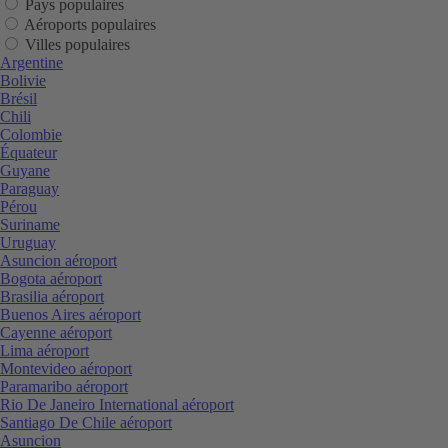
Pays populaires
Aéroports populaires
Villes populaires
Argentine
Bolivie
Brésil
Chili
Colombie
Équateur
Guyane
Paraguay
Pérou
Suriname
Uruguay
Asuncion aéroport
Bogota aéroport
Brasilia aéroport
Buenos Aires aéroport
Cayenne aéroport
Lima aéroport
Montevideo aéroport
Paramaribo aéroport
Rio De Janeiro International aéroport
Santiago De Chile aéroport
Asuncion