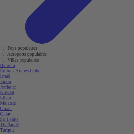
Pays populaires
Aéroports populaires
Villes populaires
Bahreïn
Émirats Arabes Unis
Israël
Japon
Jordanie
Koweït
Liban
Malaisie
Oman
Qatar
Sri Lanka
Thaïlande
Turquie