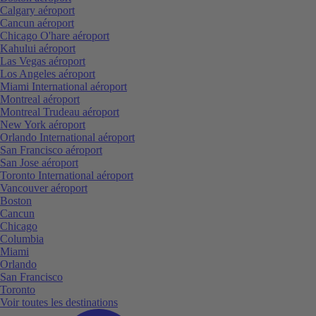
Calgary aéroport
Cancun aéroport
Chicago O'hare aéroport
Kahului aéroport
Las Vegas aéroport
Los Angeles aéroport
Miami International aéroport
Montreal aéroport
Montreal Trudeau aéroport
New York aéroport
Orlando International aéroport
San Francisco aéroport
San Jose aéroport
Toronto International aéroport
Vancouver aéroport
Boston
Cancun
Chicago
Columbia
Miami
Orlando
San Francisco
Toronto
Voir toutes les destinations