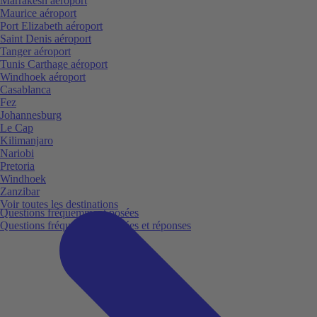
Marrakesh aéroport
Maurice aéroport
Port Elizabeth aéroport
Saint Denis aéroport
Tanger aéroport
Tunis Carthage aéroport
Windhoek aéroport
Casablanca
Fez
Johannesburg
Le Cap
Kilimanjaro
Nariobi
Pretoria
Windhoek
Zanzibar
Voir toutes les destinations
Questions fréquemment posées
Questions fréquemment posées et réponses