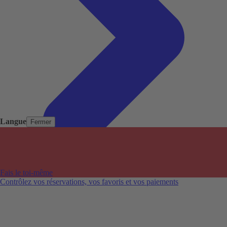
Langue
Fermer
Pays populaires
Aéroports populaires
Fais le toi-même
Villes populaires
Contrôlez vos réservations, vos favoris et vos paiements
Australie
Nouvelle-Zélande
Auckland aéroport
Adelaide aéroport
Alice Springs aéroport