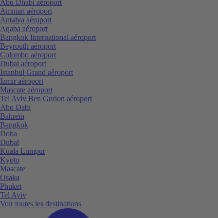
Abu Dhabi aéroport
Amman aéroport
Antalya aéroport
Aqaba aéroport
Bangkok International aéroport
Beyrouth aéroport
Colombo aéroport
Dubai aéroport
Istanbul Grand aéroport
Izmir aéroport
Mascate aéroport
Tel Aviv Ben Gurion aéroport
Abu Dabi
Bahreïn
Bangkok
Doha
Dubaï
Kuala Lumpur
Kyoto
Mascate
Osaka
Phuket
Tel Aviv
Voir toutes les destinations