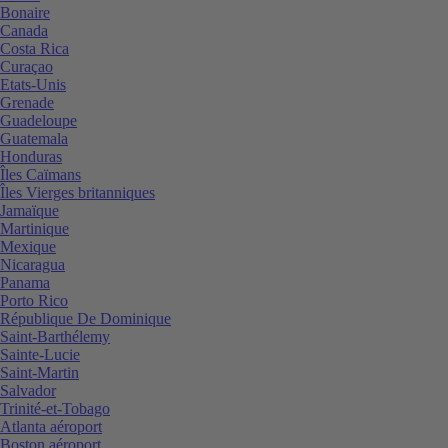
Bonaire
Canada
Costa Rica
Curaçao
Etats-Unis
Grenade
Guadeloupe
Guatemala
Honduras
Îles Caïmans
Îles Vierges britanniques
Jamaïque
Martinique
Mexique
Nicaragua
Panama
Porto Rico
République De Dominique
Saint-Barthélemy
Sainte-Lucie
Saint-Martin
Salvador
Trinité-et-Tobago
Atlanta aéroport
Boston aéroport