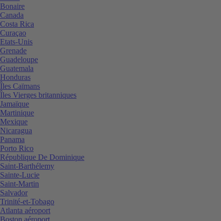
Bonaire
Canada
Costa Rica
Curaçao
Etats-Unis
Grenade
Guadeloupe
Guatemala
Honduras
Îles Caïmans
Îles Vierges britanniques
Jamaïque
Martinique
Mexique
Nicaragua
Panama
Porto Rico
République De Dominique
Saint-Barthélemy
Sainte-Lucie
Saint-Martin
Salvador
Trinité-et-Tobago
Atlanta aéroport
Boston aéroport