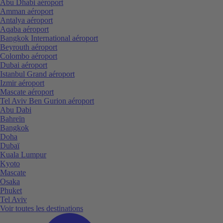
Abu Dhabi aéroport
Amman aéroport
Antalya aéroport
Aqaba aéroport
Bangkok International aéroport
Beyrouth aéroport
Colombo aéroport
Dubai aéroport
Istanbul Grand aéroport
Izmir aéroport
Mascate aéroport
Tel Aviv Ben Gurion aéroport
Abu Dabi
Bahreïn
Bangkok
Doha
Dubaï
Kuala Lumpur
Kyoto
Mascate
Osaka
Phuket
Tel Aviv
Voir toutes les destinations