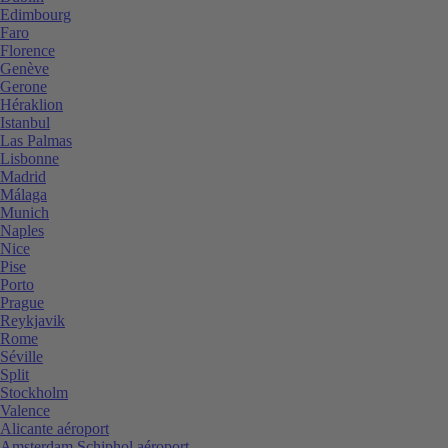
Edimbourg
Faro
Florence
Genève
Gerone
Héraklion
Istanbul
Las Palmas
Lisbonne
Madrid
Málaga
Munich
Naples
Nice
Pise
Porto
Prague
Reykjavik
Rome
Séville
Split
Stockholm
Valence
Alicante aéroport
Amsterdam Schiphol aéroport