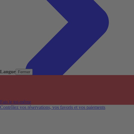
Langue
Fermer
Pays populaires
Aéroports populaires
Fais le toi-même
Villes populaires
Contrôlez vos réservations, vos favoris et vos paiements
Australie
Nouvelle-Zélande
Auckland aéroport
Adelaide aéroport
Alice Springs aéroport