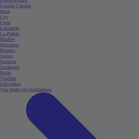
Fuerteventura
Grande Canarie
Ibiza
Cos
Crete
Lanzarote
La-Palma
Madère
Majorque
Rhodes
Samos
Santorin
Sardaigne
Sicile
Ténérife
Zakynthos
Voir toutes les destinations