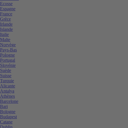
Ecosse
Espagne
France
Grèce
Irlande
Islande
Italie
Malte
Norvège
Pays-Bas
Pologne
Portugal
Slovénie
Suède
Suisse
Turquie
Alicante
Antalya
Athènes
Barcelone
Bari
Bologne
Budapest
Catane
Dublin