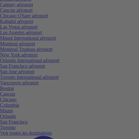
Calgary aéroport
Cancun aéroport
Chicago O'hare aéroport
Kahului aéroport
Las Vegas aéroport
Los Angeles aéroport
Miami International aéroport
Montreal aéroport
Montreal Trudeau aéroport
New York aéroport
Orlando International aéroport
San Francisco aéroport
San Jose aéroport
Toronto International aéroport
Vancouver aéroport
Boston
Cancun
Chicago
Columbia
Miami
Orlando
San Francisco
Toronto
Voir toutes les destinations