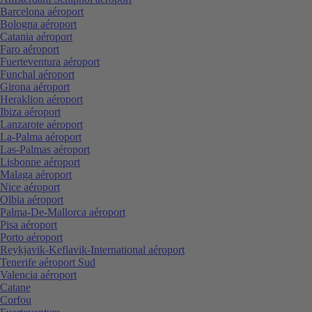
Barcelona aéroport
Bologna aéroport
Catania aéroport
Faro aéroport
Fuerteventura aéroport
Funchal aéroport
Girona aéroport
Heraklion aéroport
Ibiza aéroport
Lanzarote aéroport
La-Palma aéroport
Las-Palmas aéroport
Lisbonne aéroport
Malaga aéroport
Nice aéroport
Olbia aéroport
Palma-De-Mallorca aéroport
Pisa aéroport
Porto aéroport
Reykjavik-Keflavik-International aéroport
Tenerife aéroport Sud
Valencia aéroport
Catane
Corfou