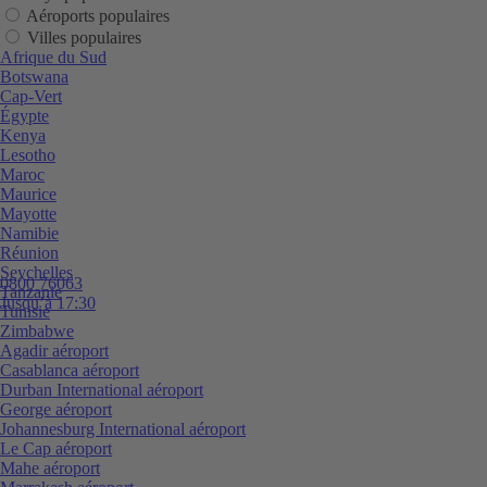
Aéroports populaires
Villes populaires
Afrique du Sud
Botswana
Cap-Vert
Égypte
Kenya
Lesotho
Maroc
Maurice
Mayotte
Namibie
Réunion
Seychelles
0800 76063
Tanzanie
Jusqu’à 17:30
Tunisie
Zimbabwe
Agadir aéroport
Casablanca aéroport
Durban International aéroport
George aéroport
Johannesburg International aéroport
Le Cap aéroport
Mahe aéroport