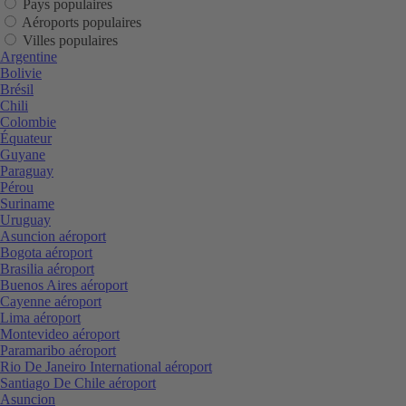
Pays populaires
Aéroports populaires
Villes populaires
Argentine
Bolivie
Brésil
Chili
Colombie
Équateur
Guyane
Paraguay
Pérou
Suriname
Uruguay
Asuncion aéroport
Bogota aéroport
Brasilia aéroport
Buenos Aires aéroport
Cayenne aéroport
Lima aéroport
Montevideo aéroport
Paramaribo aéroport
Rio De Janeiro International aéroport
Santiago De Chile aéroport
Asuncion