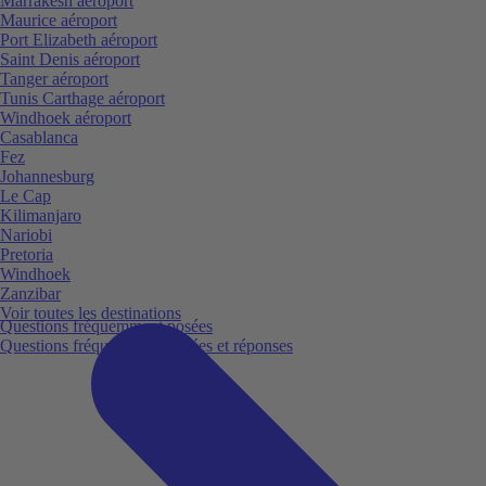
Marrakesh aéroport
Maurice aéroport
Port Elizabeth aéroport
Saint Denis aéroport
Tanger aéroport
Tunis Carthage aéroport
Windhoek aéroport
Casablanca
Fez
Johannesburg
Le Cap
Kilimanjaro
Nariobi
Pretoria
Windhoek
Zanzibar
Voir toutes les destinations
Questions fréquemment posées
Questions fréquemment posées et réponses