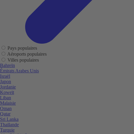
Pays populaires
Aéroports populaires
Villes populaires
Bahreïn
Émirats Arabes Unis
Israël
Japon
Jordanie
Koweït
Liban
Malaisie
Oman
Qatar
Sri Lanka
Thaïlande
Turquie