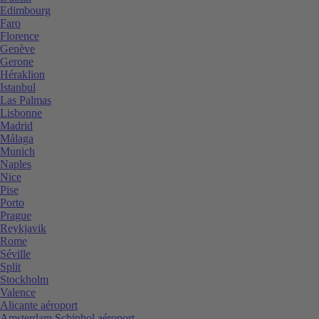
Edimbourg
Faro
Florence
Genève
Gerone
Héraklion
Istanbul
Las Palmas
Lisbonne
Madrid
Málaga
Munich
Naples
Nice
Pise
Porto
Prague
Reykjavik
Rome
Séville
Split
Stockholm
Valence
Alicante aéroport
Amsterdam Schiphol aéroport