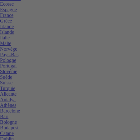
Ecosse
Espagne
France
Grèce
Irlande
Islande
Italie
Malte
Norvège
Pays-Bas
Pologne
Portugal
Slovénie
Suède
Suisse
Turquie
Alicante
Antalya
Athènes
Barcelone
Bari
Bologne
Budapest
Catane
Dublin