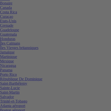
Bonaire
Canada
Costa Rica
Curaçao
Etats-Unis
Grenade
Guadeloupe
Guatemala
Honduras
Îles Caïmans
Îles Vierges britanniques
Jamaïque
Martinique
Mexique
Nicaragua
Panama
Porto Rico
République De Dominique
Saint-Barthélemy
Sainte-Lucie
Saint-Martin
Salvador
Trinité-et-Tobago
Atlanta aéroport
Boston aéroport