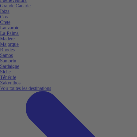
Fuerteventura
Grande Canarie
Ibiza
Cos
Crete
Lanzarote
La-Palma
Madère
Majorque
Rhodes
Samos
Santorin
Sardaigne
Sicile
Ténérife
Zakynthos
Voir toutes les destinations