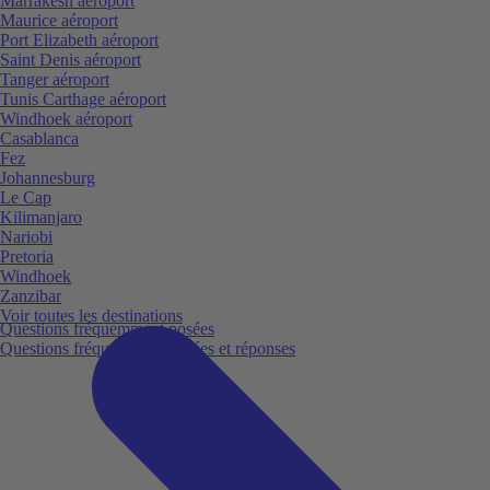
Marrakesh aéroport
Maurice aéroport
Port Elizabeth aéroport
Saint Denis aéroport
Tanger aéroport
Tunis Carthage aéroport
Windhoek aéroport
Casablanca
Fez
Johannesburg
Le Cap
Kilimanjaro
Nariobi
Pretoria
Windhoek
Zanzibar
Voir toutes les destinations
Questions fréquemment posées
Questions fréquemment posées et réponses