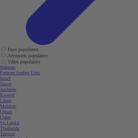
Pays populaires
Aéroports populaires
Villes populaires
Bahreïn
Émirats Arabes Unis
Israël
Japon
Jordanie
Koweït
Liban
Malaisie
Oman
Qatar
Sri Lanka
Thaïlande
Turquie