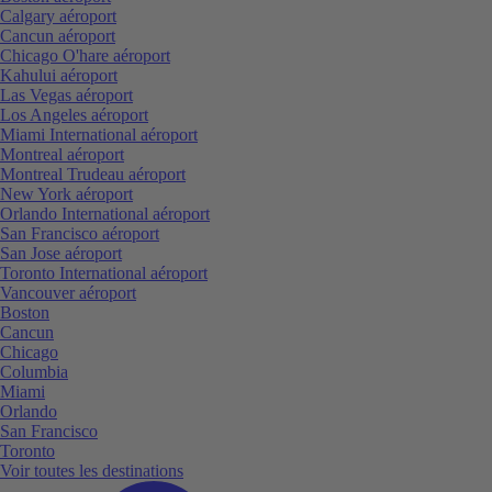
Calgary aéroport
Cancun aéroport
Chicago O'hare aéroport
Kahului aéroport
Las Vegas aéroport
Los Angeles aéroport
Miami International aéroport
Montreal aéroport
Montreal Trudeau aéroport
New York aéroport
Orlando International aéroport
San Francisco aéroport
San Jose aéroport
Toronto International aéroport
Vancouver aéroport
Boston
Cancun
Chicago
Columbia
Miami
Orlando
San Francisco
Toronto
Voir toutes les destinations