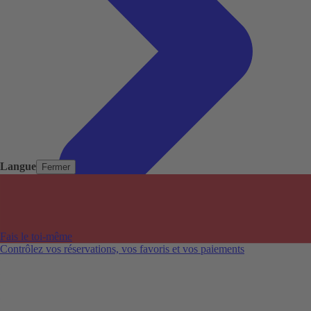
Langue
Fermer
Pays populaires
Aéroports populaires
Fais le toi-même
Villes populaires
Contrôlez vos réservations, vos favoris et vos paiements
Australie
Nouvelle-Zélande
Auckland aéroport
Adelaide aéroport
Alice Springs aéroport