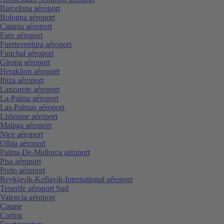
Barcelona aéroport
Bologna aéroport
Catania aéroport
Faro aéroport
Fuerteventura aéroport
Funchal aéroport
Girona aéroport
Heraklion aéroport
Ibiza aéroport
Lanzarote aéroport
La-Palma aéroport
Las-Palmas aéroport
Lisbonne aéroport
Malaga aéroport
Nice aéroport
Olbia aéroport
Palma-De-Mallorca aéroport
Pisa aéroport
Porto aéroport
Reykjavik-Keflavik-International aéroport
Tenerife aéroport Sud
Valencia aéroport
Catane
Corfou