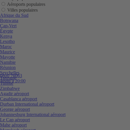
Aéroports populaires
Villes populaires
Afrique du Sud
Botswana
Cap-Vert
Égypte
Kenya
Lesotho
Maroc
Maurice
Mayotte
Namibie
Réunion
Seychelles
0800 76063
Tanzanie
Jusqu’à 20:00
Tunisie
Zimbabwe
Agadir aéroport
Casablanca aéroport
Durban International aéroport
George aéroport
Johannesburg International aéroport
Le Cap aéroport
Mahe aéroport