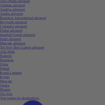
Abu Dhabi aéroport
Amman aéroport
Antalya aéroport
Aqaba aéroport
Bangkok International aéroport
Beyrouth aéroport
Colombo aéroport
Dubai aéroport
Istanbul Grand aéroport
Izmir aéroport
Mascate aéroport
Tel Aviv Ben Gurion aéroport
Abu Dabi
Bahreïn
Bangkok
Doha
Dubaï
Kuala Lumpur
Kyoto
Mascate
Osaka
Phuket
Tel Aviv
Voir toutes les destinations