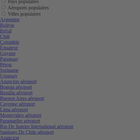
Pays populaires
Aéroports populaires
Villes populaires
Argentine
Bolivie
Brésil
Chili
Colombie
Équateur
Guyane
Paraguay
Pérou
Suriname
Uruguay
Asuncion aéroport
Bogota aéroport
Brasilia aéroport
Buenos Aires aéroport
Cayenne aéroport
Lima aéroport
Montevideo aéroport
Paramaribo aéroport
Rio De Janeiro International aéroport
Santiago De Chile aéroport
Asuncion