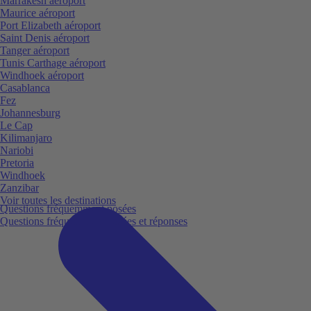
Marrakesh aéroport
Maurice aéroport
Port Elizabeth aéroport
Saint Denis aéroport
Tanger aéroport
Tunis Carthage aéroport
Windhoek aéroport
Casablanca
Fez
Johannesburg
Le Cap
Kilimanjaro
Nariobi
Pretoria
Windhoek
Zanzibar
Voir toutes les destinations
Questions fréquemment posées
Questions fréquemment posées et réponses