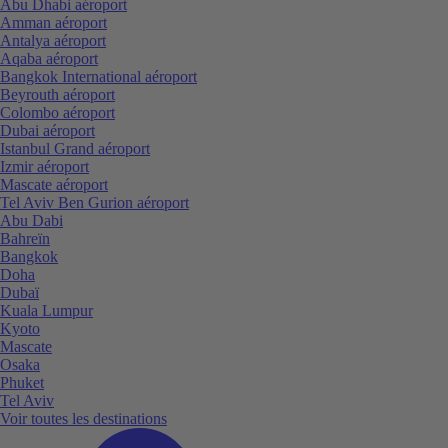
Abu Dhabi aéroport
Amman aéroport
Antalya aéroport
Aqaba aéroport
Bangkok International aéroport
Beyrouth aéroport
Colombo aéroport
Dubai aéroport
Istanbul Grand aéroport
Izmir aéroport
Mascate aéroport
Tel Aviv Ben Gurion aéroport
Abu Dabi
Bahreïn
Bangkok
Doha
Dubaï
Kuala Lumpur
Kyoto
Mascate
Osaka
Phuket
Tel Aviv
Voir toutes les destinations