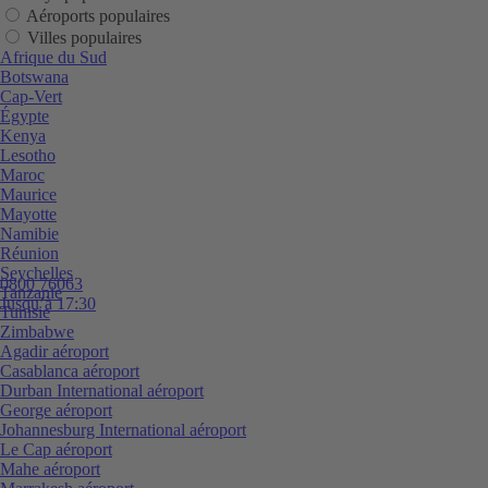
Aéroports populaires
Villes populaires
Afrique du Sud
Botswana
Cap-Vert
Égypte
Kenya
Lesotho
Maroc
Maurice
Mayotte
Namibie
Réunion
Seychelles
0800 76063
Tanzanie
Jusqu’à 17:30
Tunisie
Zimbabwe
Agadir aéroport
Casablanca aéroport
Durban International aéroport
George aéroport
Johannesburg International aéroport
Le Cap aéroport
Mahe aéroport