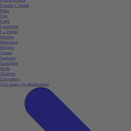
Fuerteventura
Grande Canarie
Ibiza
Cos
Crete
Lanzarote
La-Palma
Madère
Majorque
Rhodes
Samos
Santorin
Sardaigne
Sicile
Ténérife
Zakynthos
Voir toutes les destinations