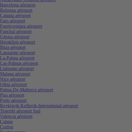
Barcelona aéroport
Bologna aéroport
Catania aéroport
Faro aéroport
Fuerteventura aéroport
Funchal aéroport
Girona aéroport
Heraklion aéroport
Ibiza aéroport
Lanzarote aéroport
La-Palma aéroport
Las-Palmas aéroport
Lisbonne aéroport
Malaga aéroport
Nice aéroport
Olbia aéroport
Palma-De-Mallorca aéroport
Pisa aéroport
Porto aéroport
Reykjavik-Keflavik-International aéroport
Tenerife aéroport Sud
Valencia aéroport
Catane
Corfou