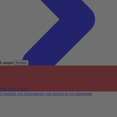
Langue
Fermer
Pays populaires
Aéroports populaires
Fais le toi-même
Villes populaires
Contrôlez vos réservations, vos favoris et vos paiements
Australie
Nouvelle-Zélande
Auckland aéroport
Adelaide aéroport
Alice Springs aéroport