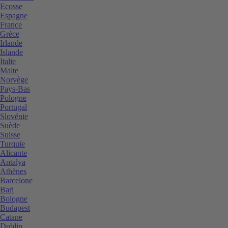
Ecosse
Espagne
France
Grèce
Irlande
Islande
Italie
Malte
Norvège
Pays-Bas
Pologne
Portugal
Slovénie
Suède
Suisse
Turquie
Alicante
Antalya
Athènes
Barcelone
Bari
Bologne
Budapest
Catane
Dublin