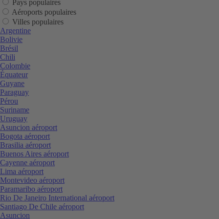
Pays populaires
Aéroports populaires
Villes populaires
Argentine
Bolivie
Brésil
Chili
Colombie
Équateur
Guyane
Paraguay
Pérou
Suriname
Uruguay
Asuncion aéroport
Bogota aéroport
Brasilia aéroport
Buenos Aires aéroport
Cayenne aéroport
Lima aéroport
Montevideo aéroport
Paramaribo aéroport
Rio De Janeiro International aéroport
Santiago De Chile aéroport
Asuncion