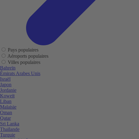
Pays populaires
Aéroports populaires
Villes populaires
Bahreïn
Émirats Arabes Unis
Israël
Japon
Jordanie
Koweït
Liban
Malaisie
Oman
Qatar
Sri Lanka
Thaïlande
Turquie