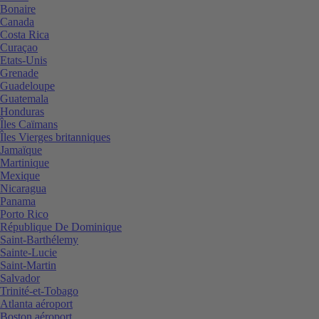
Bonaire
Canada
Costa Rica
Curaçao
Etats-Unis
Grenade
Guadeloupe
Guatemala
Honduras
Îles Caïmans
Îles Vierges britanniques
Jamaïque
Martinique
Mexique
Nicaragua
Panama
Porto Rico
République De Dominique
Saint-Barthélemy
Sainte-Lucie
Saint-Martin
Salvador
Trinité-et-Tobago
Atlanta aéroport
Boston aéroport