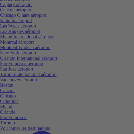
Calgary aéroport
Cancun aéroport
Chicago O'hare aéroport
Kahului aéroport
Las Vegas aéroport
Los Angeles aéroport
Miami International aéroport
Montreal aéroport
Montreal Trudeau aéroport
New York aéroport
Orlando International aéroport
San Francisco aéroport
San Jose aéroport
Toronto International aéroport
Vancouver aéroport
Boston
Cancun
Chicago
Columbia
Miami
Orlando
San Francisco
Toronto
Voir toutes les destinations