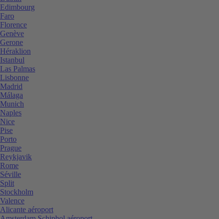
Edimbourg
Faro
Florence
Genève
Gerone
Héraklion
Istanbul
Las Palmas
Lisbonne
Madrid
Málaga
Munich
Naples
Nice
Pise
Porto
Prague
Reykjavik
Rome
Séville
Split
Stockholm
Valence
Alicante aéroport
Amsterdam Schiphol aéroport