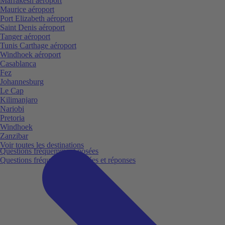
Marrakesh aéroport
Maurice aéroport
Port Elizabeth aéroport
Saint Denis aéroport
Tanger aéroport
Tunis Carthage aéroport
Windhoek aéroport
Casablanca
Fez
Johannesburg
Le Cap
Kilimanjaro
Nariobi
Pretoria
Windhoek
Zanzibar
Voir toutes les destinations
Questions fréquemment posées
Questions fréquemment posées et réponses