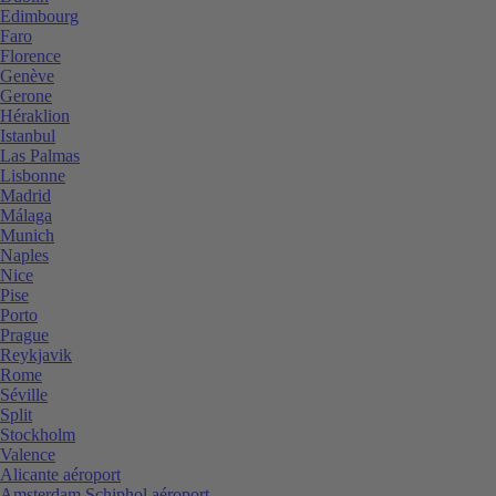
Edimbourg
Faro
Florence
Genève
Gerone
Héraklion
Istanbul
Las Palmas
Lisbonne
Madrid
Málaga
Munich
Naples
Nice
Pise
Porto
Prague
Reykjavik
Rome
Séville
Split
Stockholm
Valence
Alicante aéroport
Amsterdam Schiphol aéroport