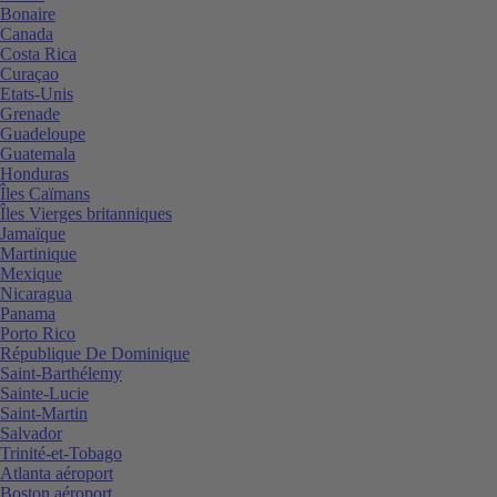
Bonaire
Canada
Costa Rica
Curaçao
Etats-Unis
Grenade
Guadeloupe
Guatemala
Honduras
Îles Caïmans
Îles Vierges britanniques
Jamaïque
Martinique
Mexique
Nicaragua
Panama
Porto Rico
République De Dominique
Saint-Barthélemy
Sainte-Lucie
Saint-Martin
Salvador
Trinité-et-Tobago
Atlanta aéroport
Boston aéroport