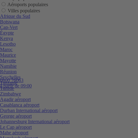
Aéroports populaires
Villes populaires
Afrique du Sud
Botswana
Cap-Vert
Égypte
Kenya
Lesotho
Maroc
Maurice
Mayotte
Namibie
Réunion
Seychelles
0800 76063
Tanzanie
à partir de 09:00
Tunisie
Zimbabwe
Agadir aéroport
Casablanca aéroport
Durban International aéroport
George aéroport
Johannesburg International aéroport
Le Cap aéroport
Mahe aéroport