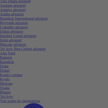
Abu Dhabi aéroport
Amman aéroport
Antalya aéroport
Aqaba aéroport
Bangkok International aéroport
Beyrouth aéroport
Colombo aéroport
Dubai aéroport
Istanbul Grand aéroport
Izmir aéroport
Mascate aéroport
Tel Aviv Ben Gurion aéroport
Abu Dabi
Bahreïn
Bangkok
Doha
Dubaï
Kuala Lumpur
Kyoto
Mascate
Osaka
Phuket
Tel Aviv
Voir toutes les destinations