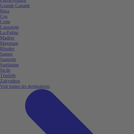
Fuerteventura
Grande Canarie
Ibiza
Cos
Crete
Lanzarote
La-Palma
Madère
Majorque
Rhodes
Samos
Santorin
Sardaigne
Sicile
Ténérife
Zakynthos
Voir toutes les destinations