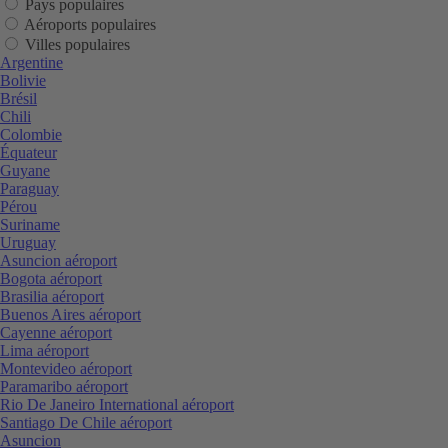
Pays populaires
Aéroports populaires
Villes populaires
Argentine
Bolivie
Brésil
Chili
Colombie
Équateur
Guyane
Paraguay
Pérou
Suriname
Uruguay
Asuncion aéroport
Bogota aéroport
Brasilia aéroport
Buenos Aires aéroport
Cayenne aéroport
Lima aéroport
Montevideo aéroport
Paramaribo aéroport
Rio De Janeiro International aéroport
Santiago De Chile aéroport
Asuncion