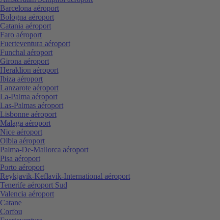
Barcelona aéroport
Bologna aéroport
Catania aéroport
Faro aéroport
Fuerteventura aéroport
Funchal aéroport
Girona aéroport
Heraklion aéroport
Ibiza aéroport
Lanzarote aéroport
La-Palma aéroport
Las-Palmas aéroport
Lisbonne aéroport
Malaga aéroport
Nice aéroport
Olbia aéroport
Palma-De-Mallorca aéroport
Pisa aéroport
Porto aéroport
Reykjavik-Keflavik-International aéroport
Tenerife aéroport Sud
Valencia aéroport
Catane
Corfou