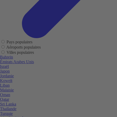
Pays populaires
Aéroports populaires
Villes populaires
Bahreïn
Émirats Arabes Unis
Israël
Japon
Jordanie
Koweït
Liban
Malaisie
Oman
Qatar
Sri Lanka
Thaïlande
Turquie