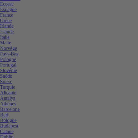
Ecosse
Espagne
France
Grèce
Irlande
Islande
Italie
Malte
Norvège
Pays-Bas
Pologne
Portugal
Slovénie
Suède
Suisse
Turquie
Alicante
Antalya
Athènes
Barcelone
Bari
Bologne
Budapest
Catane
Dublin