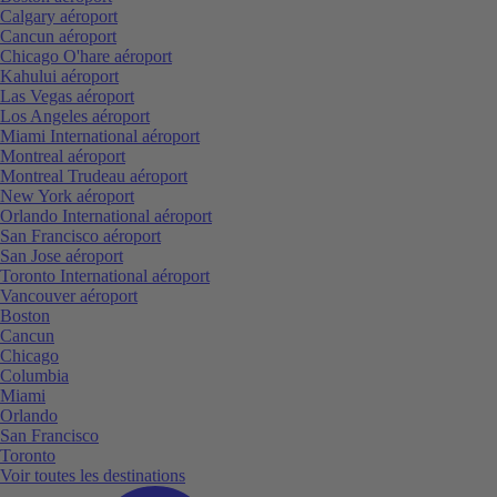
Calgary aéroport
Cancun aéroport
Chicago O'hare aéroport
Kahului aéroport
Las Vegas aéroport
Los Angeles aéroport
Miami International aéroport
Montreal aéroport
Montreal Trudeau aéroport
New York aéroport
Orlando International aéroport
San Francisco aéroport
San Jose aéroport
Toronto International aéroport
Vancouver aéroport
Boston
Cancun
Chicago
Columbia
Miami
Orlando
San Francisco
Toronto
Voir toutes les destinations