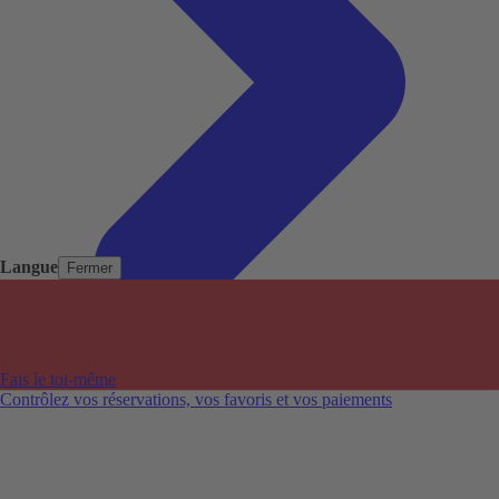
Langue
Fermer
Pays populaires
Aéroports populaires
Fais le toi-même
Villes populaires
Contrôlez vos réservations, vos favoris et vos paiements
Australie
Nouvelle-Zélande
Auckland aéroport
Adelaide aéroport
Alice Springs aéroport