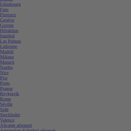
Edimbourg
Faro
Florence
Genève
Gerone
Héraklion
Istanbul
Las Palmas
Lisbonne
Madrid
Málaga
Munich
Naples
Nice
Pise
Porto
Prague
Reykjavik
Rome
Séville
Split
Stockholm
Valence
Alicante aéroport
Amsterdam Schiphol aéroport