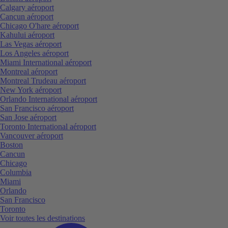
Calgary aéroport
Cancun aéroport
Chicago O'hare aéroport
Kahului aéroport
Las Vegas aéroport
Los Angeles aéroport
Miami International aéroport
Montreal aéroport
Montreal Trudeau aéroport
New York aéroport
Orlando International aéroport
San Francisco aéroport
San Jose aéroport
Toronto International aéroport
Vancouver aéroport
Boston
Cancun
Chicago
Columbia
Miami
Orlando
San Francisco
Toronto
Voir toutes les destinations