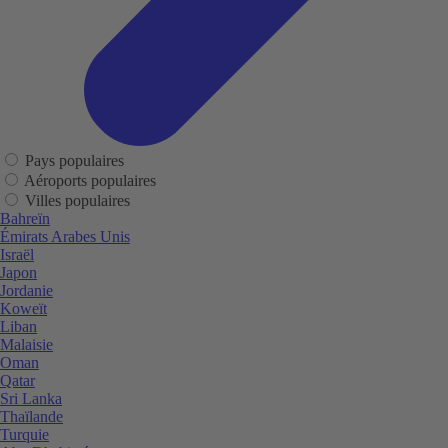
Pays populaires
Aéroports populaires
Villes populaires
Bahreïn
Émirats Arabes Unis
Israël
Japon
Jordanie
Koweït
Liban
Malaisie
Oman
Qatar
Sri Lanka
Thaïlande
Turquie