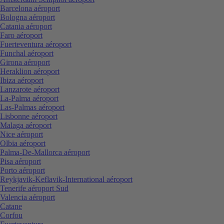
Barcelona aéroport
Bologna aéroport
Catania aéroport
Faro aéroport
Fuerteventura aéroport
Funchal aéroport
Girona aéroport
Heraklion aéroport
Ibiza aéroport
Lanzarote aéroport
La-Palma aéroport
Las-Palmas aéroport
Lisbonne aéroport
Malaga aéroport
Nice aéroport
Olbia aéroport
Palma-De-Mallorca aéroport
Pisa aéroport
Porto aéroport
Reykjavik-Keflavik-International aéroport
Tenerife aéroport Sud
Valencia aéroport
Catane
Corfou