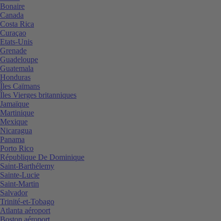
Bonaire
Canada
Costa Rica
Curaçao
Etats-Unis
Grenade
Guadeloupe
Guatemala
Honduras
Îles Caïmans
Îles Vierges britanniques
Jamaïque
Martinique
Mexique
Nicaragua
Panama
Porto Rico
République De Dominique
Saint-Barthélemy
Sainte-Lucie
Saint-Martin
Salvador
Trinité-et-Tobago
Atlanta aéroport
Boston aéroport