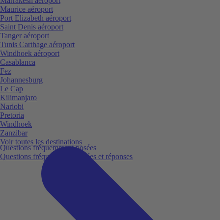
Marrakesh aéroport
Maurice aéroport
Port Elizabeth aéroport
Saint Denis aéroport
Tanger aéroport
Tunis Carthage aéroport
Windhoek aéroport
Casablanca
Fez
Johannesburg
Le Cap
Kilimanjaro
Nariobi
Pretoria
Windhoek
Zanzibar
Voir toutes les destinations
Questions fréquemment posées
Questions fréquemment posées et réponses