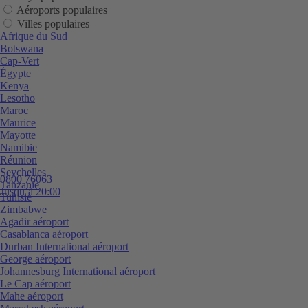
Aéroports populaires
Villes populaires
Afrique du Sud
Botswana
Cap-Vert
Égypte
Kenya
Lesotho
Maroc
Maurice
Mayotte
Namibie
Réunion
Seychelles
0800 76063
Tanzanie
Jusqu’à 20:00
Tunisie
Zimbabwe
Agadir aéroport
Casablanca aéroport
Durban International aéroport
George aéroport
Johannesburg International aéroport
Le Cap aéroport
Mahe aéroport