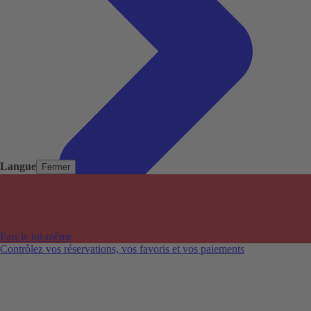
Langue
Fermer
Pays populaires
Aéroports populaires
Fais le toi-même
Villes populaires
Contrôlez vos réservations, vos favoris et vos paiements
Australie
Nouvelle-Zélande
Auckland aéroport
Adelaide aéroport
Alice Springs aéroport