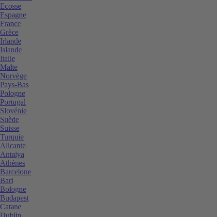
Ecosse
Espagne
France
Grèce
Irlande
Islande
Italie
Malte
Norvège
Pays-Bas
Pologne
Portugal
Slovénie
Suède
Suisse
Turquie
Alicante
Antalya
Athènes
Barcelone
Bari
Bologne
Budapest
Catane
Dublin