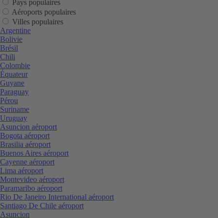
Pays populaires
Aéroports populaires
Villes populaires
Argentine
Bolivie
Brésil
Chili
Colombie
Équateur
Guyane
Paraguay
Pérou
Suriname
Uruguay
Asuncion aéroport
Bogota aéroport
Brasilia aéroport
Buenos Aires aéroport
Cayenne aéroport
Lima aéroport
Montevideo aéroport
Paramaribo aéroport
Rio De Janeiro International aéroport
Santiago De Chile aéroport
Asuncion