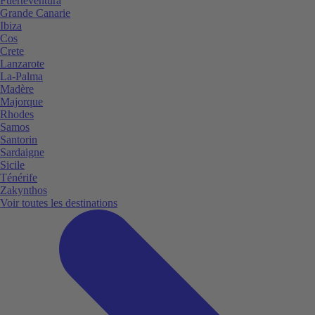
Fuerteventura
Grande Canarie
Ibiza
Cos
Crete
Lanzarote
La-Palma
Madère
Majorque
Rhodes
Samos
Santorin
Sardaigne
Sicile
Ténérife
Zakynthos
Voir toutes les destinations