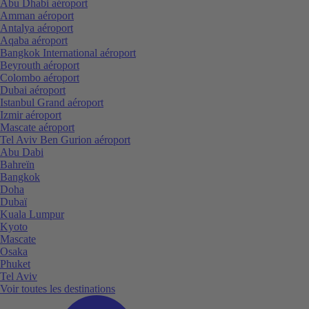
Abu Dhabi aéroport
Amman aéroport
Antalya aéroport
Aqaba aéroport
Bangkok International aéroport
Beyrouth aéroport
Colombo aéroport
Dubai aéroport
Istanbul Grand aéroport
Izmir aéroport
Mascate aéroport
Tel Aviv Ben Gurion aéroport
Abu Dabi
Bahreïn
Bangkok
Doha
Dubaï
Kuala Lumpur
Kyoto
Mascate
Osaka
Phuket
Tel Aviv
Voir toutes les destinations