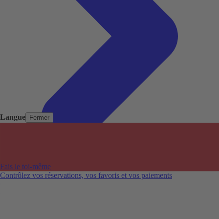
Langue
Fermer
Pays populaires
Aéroports populaires
Fais le toi-même
Villes populaires
Contrôlez vos réservations, vos favoris et vos paiements
Australie
Nouvelle-Zélande
Auckland aéroport
Adelaide aéroport
Alice Springs aéroport