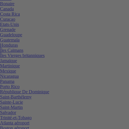
Bonaire
Canada
Costa Rica
Curaçao
Etats-Unis
Grenade
Guadeloupe
Guatemala
Honduras
Îles Caïmans
Îles Vierges britanniques
Jamaïque
Martinique
Mexique
Nicaragua
Panama
Porto Rico
République De Dominique
Saint-Barthélemy
Sainte-Lucie
Saint-Martin
Salvador
Trinité-et-Tobago
Atlanta aéroport
Boston aéroport