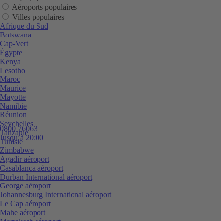
Aéroports populaires
Villes populaires
Afrique du Sud
Botswana
Cap-Vert
Égypte
Kenya
Lesotho
Maroc
Maurice
Mayotte
Namibie
Réunion
Seychelles
0800 76063
Tanzanie
Jusqu’à 20:00
Tunisie
Zimbabwe
Agadir aéroport
Casablanca aéroport
Durban International aéroport
George aéroport
Johannesburg International aéroport
Le Cap aéroport
Mahe aéroport