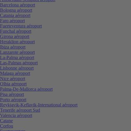
Barcelona aéroport
Bologna aéroport
Catania aéroport
Faro aéroport
Fuerteventura aéroport
Funchal aéroport
Girona aéroport
Heraklion aéroport
Ibiza aéroport
Lanzarote aéroport
La-Palma aéroport
Las-Palmas aéroport
Lisbonne aéroport
Malaga aéroport
Nice aéroport
Olbia aéroport
Palma-De-Mallorca aéroport
Pisa aéroport
Porto aéroport
Reykjavik-Keflavik-International aéroport
Tenerife aéroport Sud
Valencia aéroport
Catane
Corfou