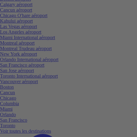
Calgary aéroport
Cancun aéroport
Chicago O'hare aéroport
Kahului aéroport
Las Vegas aéroport
Los Angeles aéroport
Miami International aéroport
Montreal aéroport
Montreal Trudeau aéroport
New York aéroport
Orlando International aéroport
San Francisco aéroport
San Jose aéroport
Toronto International aéroport
Vancouver aéroport
Boston
Cancun
Chicago
Columbia
Miami
Orlando
San Francisco
Toronto
Voir toutes les destinations