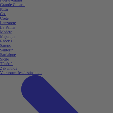
Fuerteventura
Grande Canarie
Ibiza
Cos
Crete
Lanzarote
La-Palma
Madère
Majorque
Rhodes
Samos
Santorin
Sardaigne
Sicile
Ténérife
Zakynthos
Voir toutes les destinations