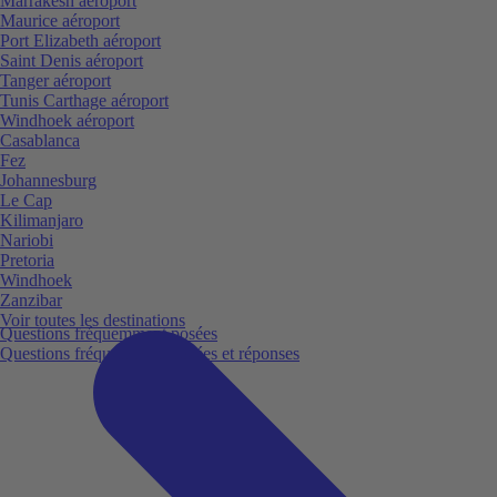
Marrakesh aéroport
Maurice aéroport
Port Elizabeth aéroport
Saint Denis aéroport
Tanger aéroport
Tunis Carthage aéroport
Windhoek aéroport
Casablanca
Fez
Johannesburg
Le Cap
Kilimanjaro
Nariobi
Pretoria
Windhoek
Zanzibar
Voir toutes les destinations
Questions fréquemment posées
Questions fréquemment posées et réponses