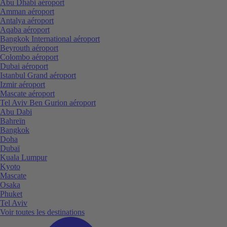
Abu Dhabi aéroport
Amman aéroport
Antalya aéroport
Aqaba aéroport
Bangkok International aéroport
Beyrouth aéroport
Colombo aéroport
Dubai aéroport
Istanbul Grand aéroport
Izmir aéroport
Mascate aéroport
Tel Aviv Ben Gurion aéroport
Abu Dabi
Bahreïn
Bangkok
Doha
Dubaï
Kuala Lumpur
Kyoto
Mascate
Osaka
Phuket
Tel Aviv
Voir toutes les destinations