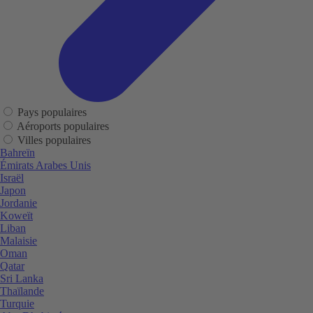
Pays populaires
Aéroports populaires
Villes populaires
Bahreïn
Émirats Arabes Unis
Israël
Japon
Jordanie
Koweït
Liban
Malaisie
Oman
Qatar
Sri Lanka
Thaïlande
Turquie