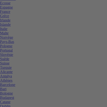
Ecosse
Espagne
France
Grèce
Irlande
Islande
Italie
Malte
Norvège
Pays-Bas
Pologne
Portugal
Slovénie
Suède
Suisse
Turquie
Alicante
Antalya
Athènes
Barcelone
Bari
Bologne
Budapest
Catane
Dublin