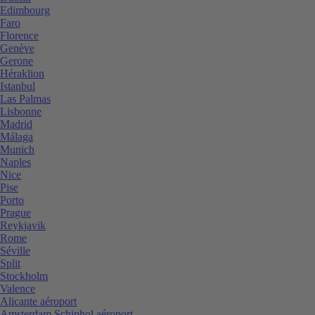
Edimbourg
Faro
Florence
Genève
Gerone
Héraklion
Istanbul
Las Palmas
Lisbonne
Madrid
Málaga
Munich
Naples
Nice
Pise
Porto
Prague
Reykjavik
Rome
Séville
Split
Stockholm
Valence
Alicante aéroport
Amsterdam Schiphol aéroport