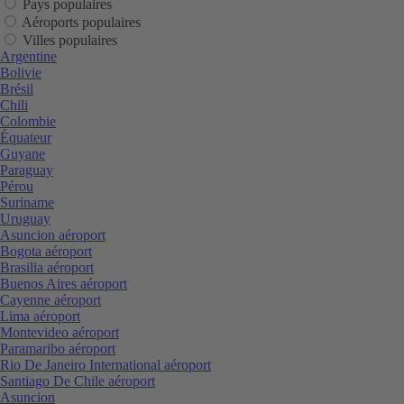
Pays populaires
Aéroports populaires
Villes populaires
Argentine
Bolivie
Brésil
Chili
Colombie
Équateur
Guyane
Paraguay
Pérou
Suriname
Uruguay
Asuncion aéroport
Bogota aéroport
Brasilia aéroport
Buenos Aires aéroport
Cayenne aéroport
Lima aéroport
Montevideo aéroport
Paramaribo aéroport
Rio De Janeiro International aéroport
Santiago De Chile aéroport
Asuncion