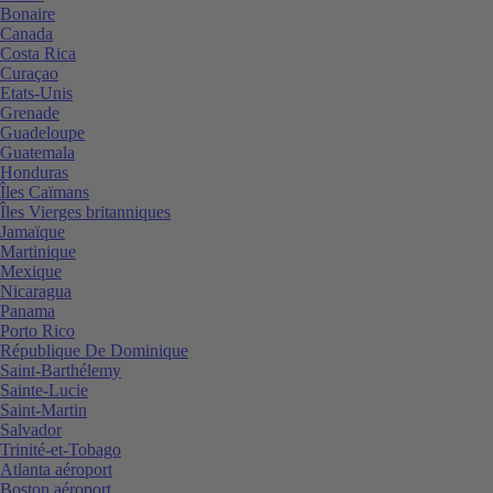
Bonaire
Canada
Costa Rica
Curaçao
Etats-Unis
Grenade
Guadeloupe
Guatemala
Honduras
Îles Caïmans
Îles Vierges britanniques
Jamaïque
Martinique
Mexique
Nicaragua
Panama
Porto Rico
République De Dominique
Saint-Barthélemy
Sainte-Lucie
Saint-Martin
Salvador
Trinité-et-Tobago
Atlanta aéroport
Boston aéroport