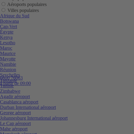
Aéroports populaires
Villes populaires
Afrique du Sud
Botswana
Cap-Vert
Égypte
Kenya
Lesotho
Maroc
Maurice
Mayotte
Namibie
Réunion
Seychelles
0800 76063
Tanzanie
à partir de 09:00
Tunisie
Zimbabwe
Agadir aéroport
Casablanca aéroport
Durban International aéroport
George aéroport
Johannesburg International aéroport
Le Cap aéroport
Mahe aéroport