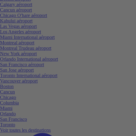
Calgary aéroport
Cancun aéroport
Chicago O'hare aéroport
Kahului aéroport
Las Vegas aéroport
Los Angeles aéroport
Miami International aéroport
Montreal aéroport
Montreal Trudeau aéroport
New York aéroport
Orlando International aéroport
San Francisco aéroport
San Jose aéroport
Toronto International aéroport
Vancouver aéroport
Boston
Cancun
Chicago
Columbia
Miami
Orlando
San Francisco
Toronto
Voir toutes les destinations