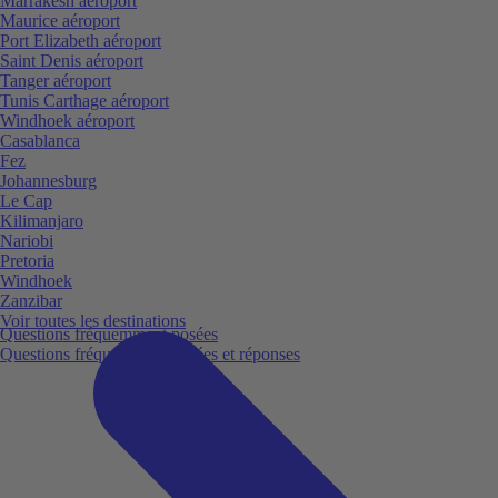
Marrakesh aéroport
Maurice aéroport
Port Elizabeth aéroport
Saint Denis aéroport
Tanger aéroport
Tunis Carthage aéroport
Windhoek aéroport
Casablanca
Fez
Johannesburg
Le Cap
Kilimanjaro
Nariobi
Pretoria
Windhoek
Zanzibar
Voir toutes les destinations
Questions fréquemment posées
Questions fréquemment posées et réponses