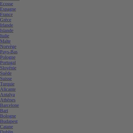
Ecosse
Espagne
France
Grèce
Irlande
Islande
Italie
Malte
Norvège
Pays-Bas
Pologne
Portugal
Slovénie
Suède
Suisse
Turquie
Alicante
Antalya
Athènes
Barcelone
Bari
Bologne
Budapest
Catane
Dublin