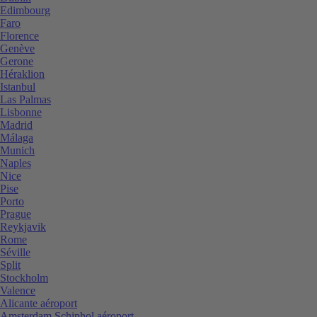
Edimbourg
Faro
Florence
Genève
Gerone
Héraklion
Istanbul
Las Palmas
Lisbonne
Madrid
Málaga
Munich
Naples
Nice
Pise
Porto
Prague
Reykjavik
Rome
Séville
Split
Stockholm
Valence
Alicante aéroport
Amsterdam Schiphol aéroport