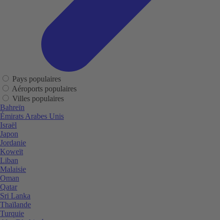
Pays populaires
Aéroports populaires
Villes populaires
Bahreïn
Émirats Arabes Unis
Israël
Japon
Jordanie
Koweït
Liban
Malaisie
Oman
Qatar
Sri Lanka
Thaïlande
Turquie