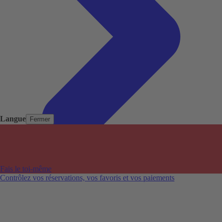
Langue
Fermer
Pays populaires
Aéroports populaires
Fais le toi-même
Villes populaires
Contrôlez vos réservations, vos favoris et vos paiements
Australie
Nouvelle-Zélande
Auckland aéroport
Adelaide aéroport
Alice Springs aéroport