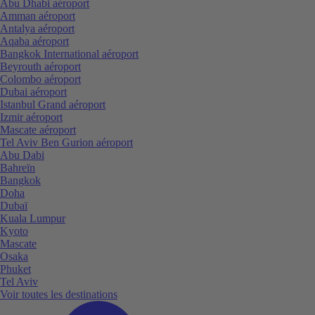
Abu Dhabi aéroport
Amman aéroport
Antalya aéroport
Aqaba aéroport
Bangkok International aéroport
Beyrouth aéroport
Colombo aéroport
Dubai aéroport
Istanbul Grand aéroport
Izmir aéroport
Mascate aéroport
Tel Aviv Ben Gurion aéroport
Abu Dabi
Bahreïn
Bangkok
Doha
Dubaï
Kuala Lumpur
Kyoto
Mascate
Osaka
Phuket
Tel Aviv
Voir toutes les destinations