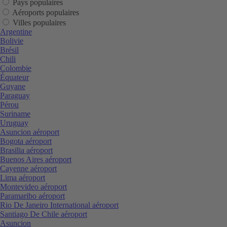
Pays populaires
Aéroports populaires
Villes populaires
Argentine
Bolivie
Brésil
Chili
Colombie
Équateur
Guyane
Paraguay
Pérou
Suriname
Uruguay
Asuncion aéroport
Bogota aéroport
Brasilia aéroport
Buenos Aires aéroport
Cayenne aéroport
Lima aéroport
Montevideo aéroport
Paramaribo aéroport
Rio De Janeiro International aéroport
Santiago De Chile aéroport
Asuncion