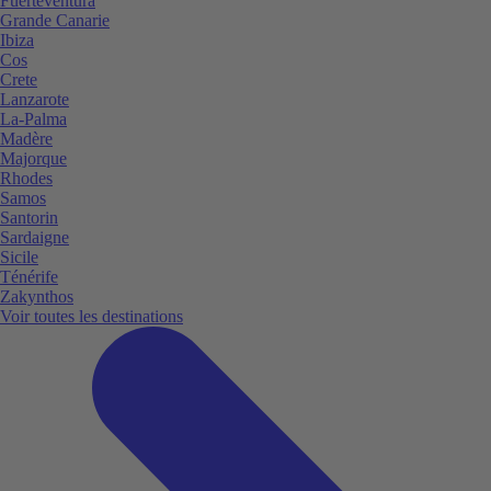
Fuerteventura
Grande Canarie
Ibiza
Cos
Crete
Lanzarote
La-Palma
Madère
Majorque
Rhodes
Samos
Santorin
Sardaigne
Sicile
Ténérife
Zakynthos
Voir toutes les destinations