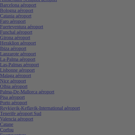
Barcelona aéroport
Bologna aéroport
Catania aéroport
Faro aéroport
Fuerteventura aéroport
Funchal aéroport
Girona aéroport
Heraklion aéroport
Ibiza aéroport
Lanzarote aéroport
La-Palma aéroport
Las-Palmas aéroport
Lisbonne aéroport
Malaga aéroport
Nice aéroport
Olbia aéroport
Palma-De-Mallorca aéroport
Pisa aéroport
Porto aéroport
Reykjavik-Keflavik-International aéroport
Tenerife aéroport Sud
Valencia aéroport
Catane
Corfou