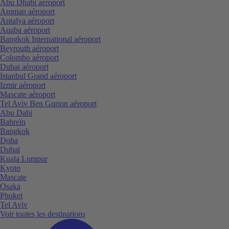
Abu Dhabi aéroport
Amman aéroport
Antalya aéroport
Aqaba aéroport
Bangkok International aéroport
Beyrouth aéroport
Colombo aéroport
Dubai aéroport
Istanbul Grand aéroport
Izmir aéroport
Mascate aéroport
Tel Aviv Ben Gurion aéroport
Abu Dabi
Bahreïn
Bangkok
Doha
Dubaï
Kuala Lumpur
Kyoto
Mascate
Osaka
Phuket
Tel Aviv
Voir toutes les destinations