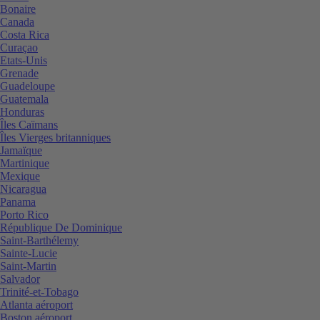
Bonaire
Canada
Costa Rica
Curaçao
Etats-Unis
Grenade
Guadeloupe
Guatemala
Honduras
Îles Caïmans
Îles Vierges britanniques
Jamaïque
Martinique
Mexique
Nicaragua
Panama
Porto Rico
République De Dominique
Saint-Barthélemy
Sainte-Lucie
Saint-Martin
Salvador
Trinité-et-Tobago
Atlanta aéroport
Boston aéroport