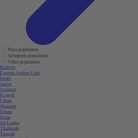
Pays populaires
Aéroports populaires
Villes populaires
Bahreïn
Émirats Arabes Unis
Israël
Japon
Jordanie
Koweït
Liban
Malaisie
Oman
Qatar
Sri Lanka
Thaïlande
Turquie