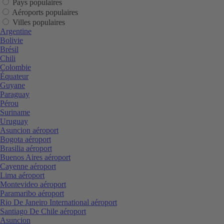
Pays populaires
Aéroports populaires
Villes populaires
Argentine
Bolivie
Brésil
Chili
Colombie
Équateur
Guyane
Paraguay
Pérou
Suriname
Uruguay
Asuncion aéroport
Bogota aéroport
Brasilia aéroport
Buenos Aires aéroport
Cayenne aéroport
Lima aéroport
Montevideo aéroport
Paramaribo aéroport
Rio De Janeiro International aéroport
Santiago De Chile aéroport
Asuncion