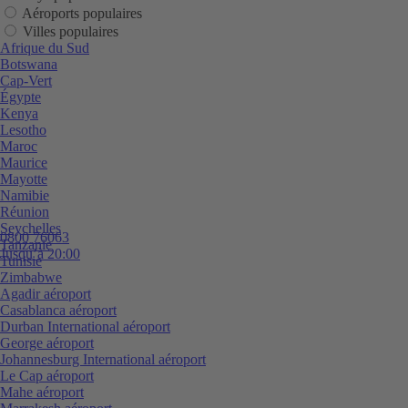
Aéroports populaires
Villes populaires
Afrique du Sud
Botswana
Cap-Vert
Égypte
Kenya
Lesotho
Maroc
Maurice
Mayotte
Namibie
Réunion
Seychelles
0800 76063
Tanzanie
Jusqu’à 20:00
Tunisie
Zimbabwe
Agadir aéroport
Casablanca aéroport
Durban International aéroport
George aéroport
Johannesburg International aéroport
Le Cap aéroport
Mahe aéroport