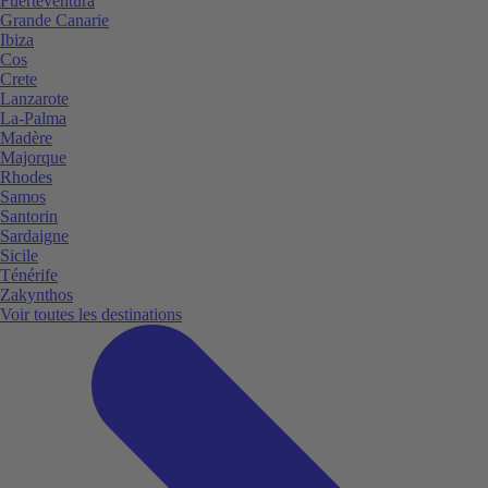
Fuerteventura
Grande Canarie
Ibiza
Cos
Crete
Lanzarote
La-Palma
Madère
Majorque
Rhodes
Samos
Santorin
Sardaigne
Sicile
Ténérife
Zakynthos
Voir toutes les destinations