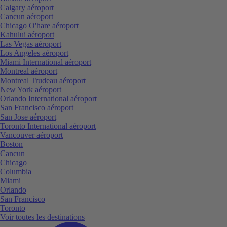
Calgary aéroport
Cancun aéroport
Chicago O'hare aéroport
Kahului aéroport
Las Vegas aéroport
Los Angeles aéroport
Miami International aéroport
Montreal aéroport
Montreal Trudeau aéroport
New York aéroport
Orlando International aéroport
San Francisco aéroport
San Jose aéroport
Toronto International aéroport
Vancouver aéroport
Boston
Cancun
Chicago
Columbia
Miami
Orlando
San Francisco
Toronto
Voir toutes les destinations