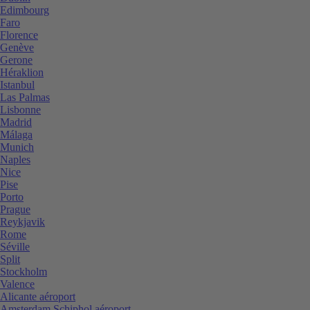
Edimbourg
Faro
Florence
Genève
Gerone
Héraklion
Istanbul
Las Palmas
Lisbonne
Madrid
Málaga
Munich
Naples
Nice
Pise
Porto
Prague
Reykjavik
Rome
Séville
Split
Stockholm
Valence
Alicante aéroport
Amsterdam Schiphol aéroport