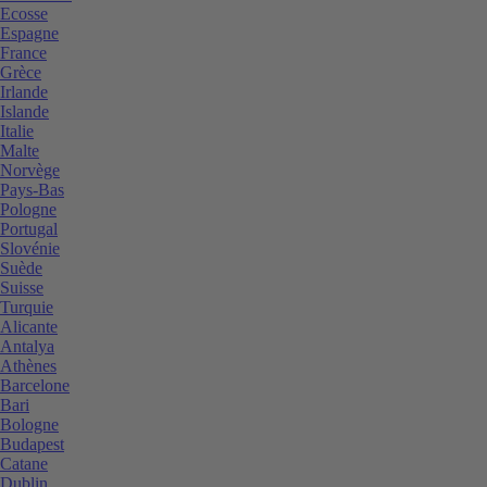
Ecosse
Espagne
France
Grèce
Irlande
Islande
Italie
Malte
Norvège
Pays-Bas
Pologne
Portugal
Slovénie
Suède
Suisse
Turquie
Alicante
Antalya
Athènes
Barcelone
Bari
Bologne
Budapest
Catane
Dublin