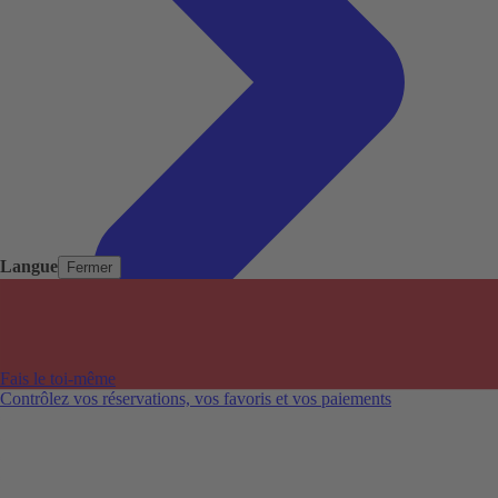
Langue
Fermer
Pays populaires
Aéroports populaires
Fais le toi-même
Villes populaires
Contrôlez vos réservations, vos favoris et vos paiements
Australie
Nouvelle-Zélande
Auckland aéroport
Adelaide aéroport
Alice Springs aéroport