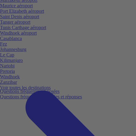
Marrakesh aéroport
Maurice aéroport
Port Elizabeth aéroport
Saint Denis aéroport
Tanger aéroport
Tunis Carthage aéroport
Windhoek aéroport
Casablanca
Fez
Johannesburg
Le Cap
Kilimanjaro
Nariobi
Pretoria
Windhoek
Zanzibar
Voir toutes les destinations
Questions fréquemment posées
Questions fréquemment posées et réponses