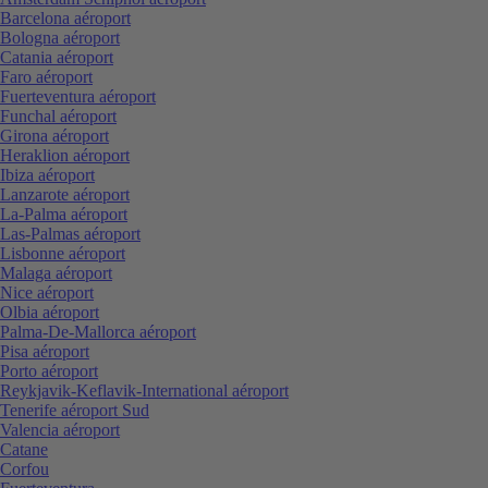
Barcelona aéroport
Bologna aéroport
Catania aéroport
Faro aéroport
Fuerteventura aéroport
Funchal aéroport
Girona aéroport
Heraklion aéroport
Ibiza aéroport
Lanzarote aéroport
La-Palma aéroport
Las-Palmas aéroport
Lisbonne aéroport
Malaga aéroport
Nice aéroport
Olbia aéroport
Palma-De-Mallorca aéroport
Pisa aéroport
Porto aéroport
Reykjavik-Keflavik-International aéroport
Tenerife aéroport Sud
Valencia aéroport
Catane
Corfou