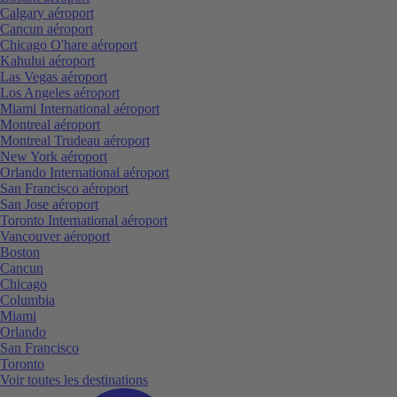
Calgary aéroport
Cancun aéroport
Chicago O'hare aéroport
Kahului aéroport
Las Vegas aéroport
Los Angeles aéroport
Miami International aéroport
Montreal aéroport
Montreal Trudeau aéroport
New York aéroport
Orlando International aéroport
San Francisco aéroport
San Jose aéroport
Toronto International aéroport
Vancouver aéroport
Boston
Cancun
Chicago
Columbia
Miami
Orlando
San Francisco
Toronto
Voir toutes les destinations