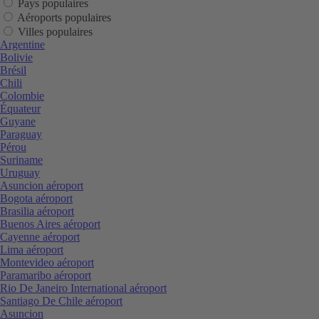
Pays populaires
Aéroports populaires
Villes populaires
Argentine
Bolivie
Brésil
Chili
Colombie
Équateur
Guyane
Paraguay
Pérou
Suriname
Uruguay
Asuncion aéroport
Bogota aéroport
Brasilia aéroport
Buenos Aires aéroport
Cayenne aéroport
Lima aéroport
Montevideo aéroport
Paramaribo aéroport
Rio De Janeiro International aéroport
Santiago De Chile aéroport
Asuncion