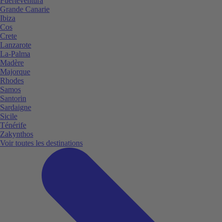
Fuerteventura
Grande Canarie
Ibiza
Cos
Crete
Lanzarote
La-Palma
Madère
Majorque
Rhodes
Samos
Santorin
Sardaigne
Sicile
Ténérife
Zakynthos
Voir toutes les destinations