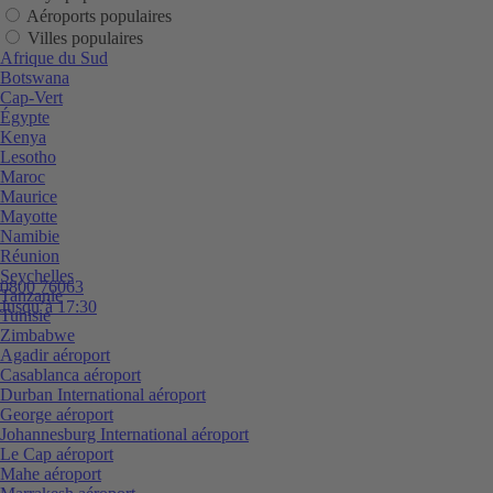
Aéroports populaires
Villes populaires
Afrique du Sud
Botswana
Cap-Vert
Égypte
Kenya
Lesotho
Maroc
Maurice
Mayotte
Namibie
Réunion
Seychelles
0800 76063
Tanzanie
Jusqu’à 17:30
Tunisie
Zimbabwe
Agadir aéroport
Casablanca aéroport
Durban International aéroport
George aéroport
Johannesburg International aéroport
Le Cap aéroport
Mahe aéroport