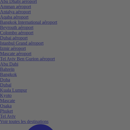
Abu Dhabi aéroport
Amman aéroport
Antalya aéroport
Aqaba aéroport
Bangkok International aéroport
Beyrouth aéroport
Colombo aéroport
Dubai aéroport
Istanbul Grand aéroport
Izmir aéroport
Mascate aéroport
Tel Aviv Ben Gurion aéroport
Abu Dabi
Bahreïn
Bangkok
Doha
Dubaï
Kuala Lumpur
Kyoto
Mascate
Osaka
Phuket
Tel Aviv
Voir toutes les destinations