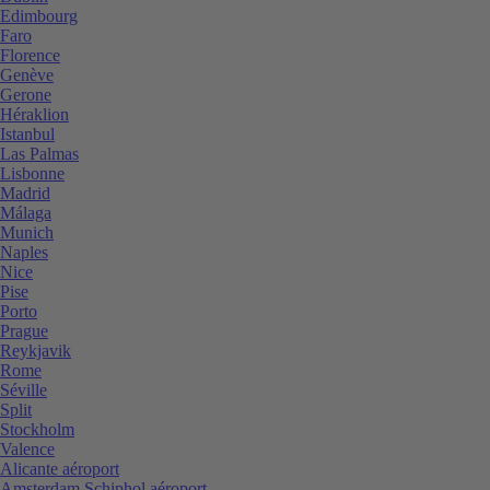
Edimbourg
Faro
Florence
Genève
Gerone
Héraklion
Istanbul
Las Palmas
Lisbonne
Madrid
Málaga
Munich
Naples
Nice
Pise
Porto
Prague
Reykjavik
Rome
Séville
Split
Stockholm
Valence
Alicante aéroport
Amsterdam Schiphol aéroport