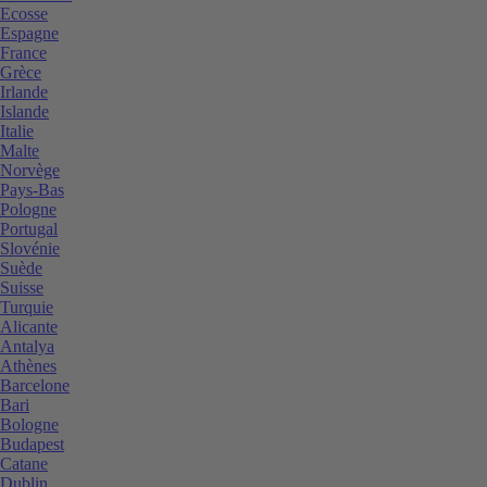
Ecosse
Espagne
France
Grèce
Irlande
Islande
Italie
Malte
Norvège
Pays-Bas
Pologne
Portugal
Slovénie
Suède
Suisse
Turquie
Alicante
Antalya
Athènes
Barcelone
Bari
Bologne
Budapest
Catane
Dublin