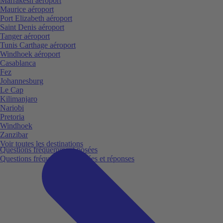
Marrakesh aéroport
Maurice aéroport
Port Elizabeth aéroport
Saint Denis aéroport
Tanger aéroport
Tunis Carthage aéroport
Windhoek aéroport
Casablanca
Fez
Johannesburg
Le Cap
Kilimanjaro
Nariobi
Pretoria
Windhoek
Zanzibar
Voir toutes les destinations
Questions fréquemment posées
Questions fréquemment posées et réponses