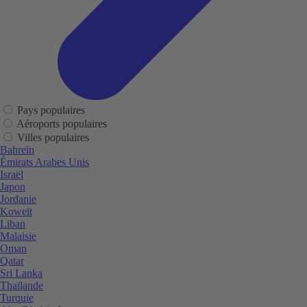
Pays populaires
Aéroports populaires
Villes populaires
Bahreïn
Émirats Arabes Unis
Israël
Japon
Jordanie
Koweït
Liban
Malaisie
Oman
Qatar
Sri Lanka
Thaïlande
Turquie