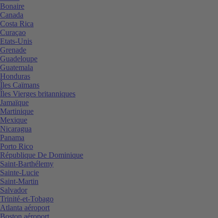
Bonaire
Canada
Costa Rica
Curaçao
Etats-Unis
Grenade
Guadeloupe
Guatemala
Honduras
Îles Caïmans
Îles Vierges britanniques
Jamaïque
Martinique
Mexique
Nicaragua
Panama
Porto Rico
République De Dominique
Saint-Barthélemy
Sainte-Lucie
Saint-Martin
Salvador
Trinité-et-Tobago
Atlanta aéroport
Boston aéroport