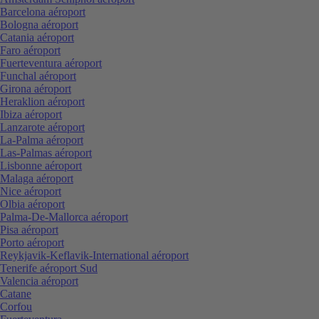
Barcelona aéroport
Bologna aéroport
Catania aéroport
Faro aéroport
Fuerteventura aéroport
Funchal aéroport
Girona aéroport
Heraklion aéroport
Ibiza aéroport
Lanzarote aéroport
La-Palma aéroport
Las-Palmas aéroport
Lisbonne aéroport
Malaga aéroport
Nice aéroport
Olbia aéroport
Palma-De-Mallorca aéroport
Pisa aéroport
Porto aéroport
Reykjavik-Keflavik-International aéroport
Tenerife aéroport Sud
Valencia aéroport
Catane
Corfou