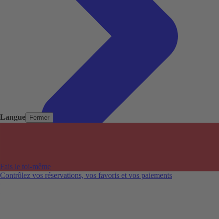
Langue
Fermer
Pays populaires
Aéroports populaires
Fais le toi-même
Villes populaires
Contrôlez vos réservations, vos favoris et vos paiements
Australie
Nouvelle-Zélande
Auckland aéroport
Adelaide aéroport
Alice Springs aéroport