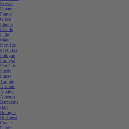
Ecosse
Espagne
France
Grèce
Irlande
Islande
Italie
Malte
Norvège
Pays-Bas
Pologne
Portugal
Slovénie
Suède
Suisse
Turquie
Alicante
Antalya
Athènes
Barcelone
Bari
Bologne
Budapest
Catane
Dublin