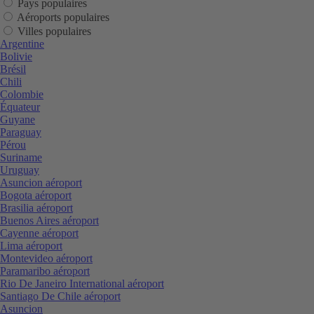
Pays populaires
Aéroports populaires
Villes populaires
Argentine
Bolivie
Brésil
Chili
Colombie
Équateur
Guyane
Paraguay
Pérou
Suriname
Uruguay
Asuncion aéroport
Bogota aéroport
Brasilia aéroport
Buenos Aires aéroport
Cayenne aéroport
Lima aéroport
Montevideo aéroport
Paramaribo aéroport
Rio De Janeiro International aéroport
Santiago De Chile aéroport
Asuncion