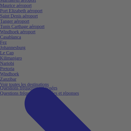
Marrakesh aéroport
Maurice aéroport
Port Elizabeth aéroport
Saint Denis aéroport
Tanger aéroport
Tunis Carthage aéroport
Windhoek aéroport
Casablanca
Fez
Johannesburg
Le Cap
Kilimanjaro
Nariobi
Pretoria
Windhoek
Zanzibar
Voir toutes les destinations
Questions fréquemment posées
Questions fréquemment posées et réponses