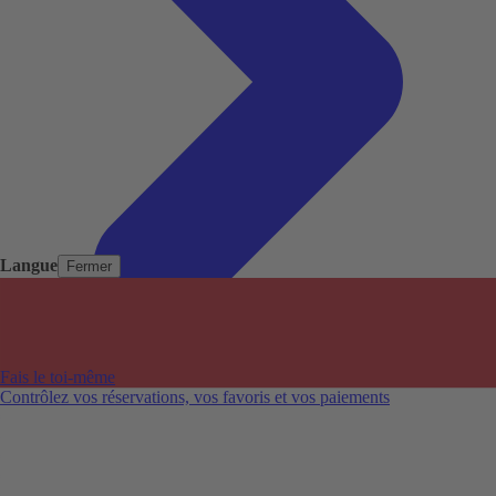
Langue
Fermer
Pays populaires
Aéroports populaires
Fais le toi-même
Villes populaires
Contrôlez vos réservations, vos favoris et vos paiements
Australie
Nouvelle-Zélande
Auckland aéroport
Adelaide aéroport
Alice Springs aéroport