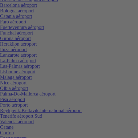
Barcelona aéroport
Bologna aéroport
Catania aéroport
Faro aéroport
Fuerteventura aéroport
Funchal aéroport
Girona aéroport
Heraklion aéroport
Ibiza aéroport
Lanzarote aéroport
La-Palma aéroport
Las-Palmas aéroport
Lisbonne aéroport
Malaga aéroport
Nice aéroport
Olbia aéroport
Palma-De-Mallorca aéroport
Pisa aéroport
Porto aéroport
Reykjavik-Keflavik-International aéroport
Tenerife aéroport Sud
Valencia aéroport
Catane
Corfou