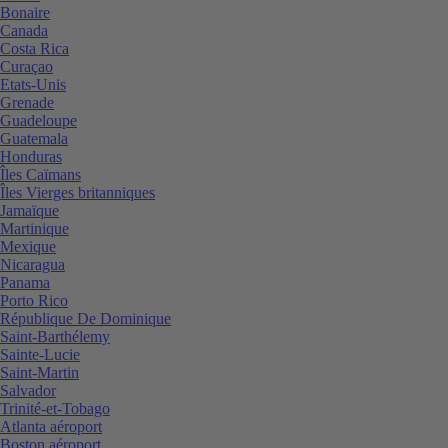
Bonaire
Canada
Costa Rica
Curaçao
Etats-Unis
Grenade
Guadeloupe
Guatemala
Honduras
Îles Caïmans
Îles Vierges britanniques
Jamaïque
Martinique
Mexique
Nicaragua
Panama
Porto Rico
République De Dominique
Saint-Barthélemy
Sainte-Lucie
Saint-Martin
Salvador
Trinité-et-Tobago
Atlanta aéroport
Boston aéroport