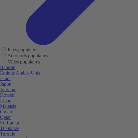
Pays populaires
Aéroports populaires
Villes populaires
Bahreïn
Émirats Arabes Unis
Israël
Japon
Jordanie
Koweït
Liban
Malaisie
Oman
Qatar
Sri Lanka
Thaïlande
Turquie