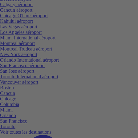
Calgary aéroport
Cancun aéroport
Chicago O'hare aéroport
Kahului aéroport
Las Vegas aéroport
Los Angeles aéroport
Miami International aéroport
Montreal aéroport
Montreal Trudeau aéroport
New York aéroport
Orlando International aéroport
San Francisco aéroport
San Jose aéroport
Toronto International aéroport
Vancouver aéroport
Boston
Cancun
Chicago
Columbia
Miami
Orlando
San Francisco
Toronto
Voir toutes les destinations