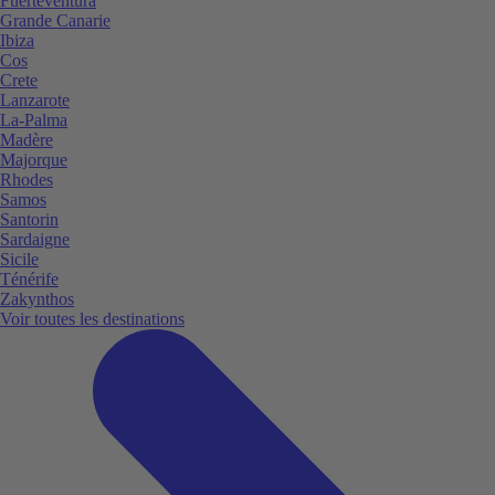
Fuerteventura
Grande Canarie
Ibiza
Cos
Crete
Lanzarote
La-Palma
Madère
Majorque
Rhodes
Samos
Santorin
Sardaigne
Sicile
Ténérife
Zakynthos
Voir toutes les destinations