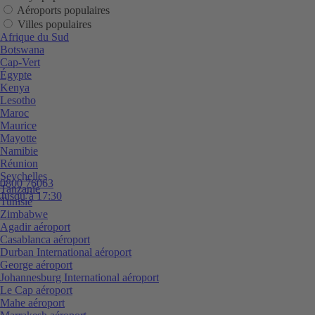
Aéroports populaires
Villes populaires
Afrique du Sud
Botswana
Cap-Vert
Égypte
Kenya
Lesotho
Maroc
Maurice
Mayotte
Namibie
Réunion
Seychelles
0800 76063
Tanzanie
Jusqu’à 17:30
Tunisie
Zimbabwe
Agadir aéroport
Casablanca aéroport
Durban International aéroport
George aéroport
Johannesburg International aéroport
Le Cap aéroport
Mahe aéroport