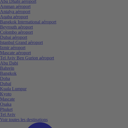
Abu Dhabi aéroport
Amman aéroport
Antalya aéroport
Aqaba aéroport
Bangkok International aéroport
Beyrouth aéroport
Colombo aéroport
Dubai aéroport
Istanbul Grand aéroport
Izmir aéroport
Mascate aéroport
Tel Aviv Ben Gurion aéroport
Abu Dabi
Bahreïn
Bangkok
Doha
Dubaï
Kuala Lumpur
Kyoto
Mascate
Osaka
Phuket
Tel Aviv
Voir toutes les destinations