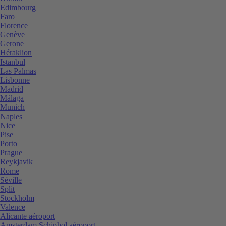
Edimbourg
Faro
Florence
Genève
Gerone
Héraklion
Istanbul
Las Palmas
Lisbonne
Madrid
Málaga
Munich
Naples
Nice
Pise
Porto
Prague
Reykjavik
Rome
Séville
Split
Stockholm
Valence
Alicante aéroport
Amsterdam Schiphol aéroport