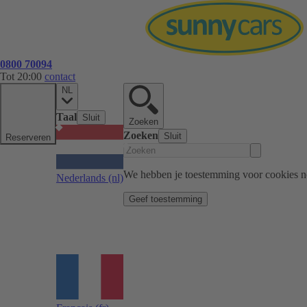
0800 70094
Tot 20:00
contact
NL
Taal
Sluit
Zoeken
Zoeken
Sluit
Reserveren
We hebben je toestemming voor cookies n
Nederlands
(nl)
Geef toestemming