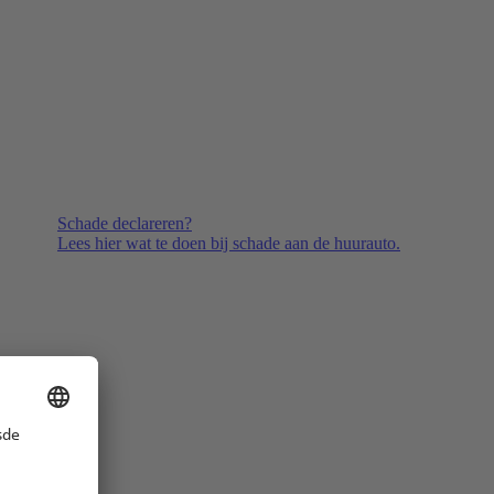
Schade declareren?
Lees hier wat te doen bij schade aan de huurauto.