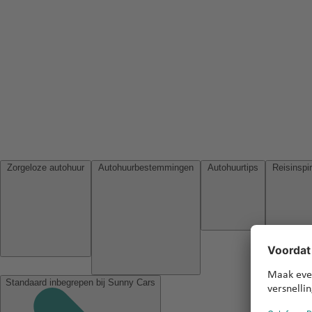
Zorgeloze autohuur
Autohuurbestemmingen
Autohuurtips
Standaard inbegrepen bij Sunny Cars