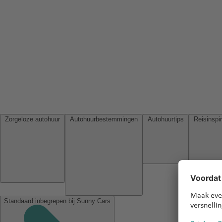
Zorgeloze autohuur
Autohuurbestemmingen
Autohuurtips
Standaard inbegrepen bij Sunny Cars