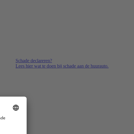
Schade declareren?
Lees hier wat te doen bij schade aan de huurauto.